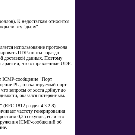
оллов). К недостаткам относится
акрыли эту "дыру".
ляется использование протокола
анировать UDP-порты гораздо
ой
доставкой данных. Поэтому
 гарантии, что отправленные UDP-
ют ICMP-сообщение "Порт
бщение PU, то сканируемый порт
 что запросы от хоста дойдут до
идимости, оказался потерянным.
(RFC 1812 раздел 4.3.2.8),
ичивает частоту генерирования
ростоем 0,25 секунды, если это
наружения ICMP-сообщений об
ние.