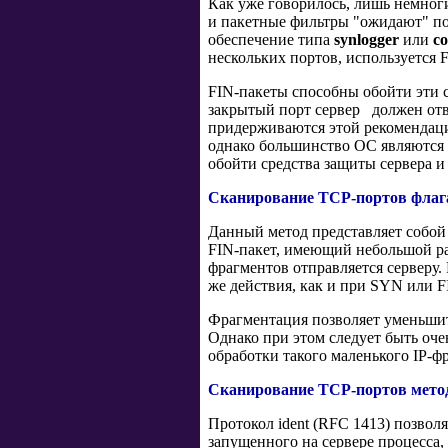
Как уже говорилось, лишь немног
и пакетные фильтры "ожидают" п
обеспечение типа
synlogger
или
co
нескольких портов, используется 
FIN-пакеты способны обойти эти с
закрытый порт сервер должен отв
придерживаются этой рекомендаци
однако большинство ОС являются 
обойти средства защиты сервера и
Сканирование TCP-портов флаг
Данный метод представляет собо
FIN-пакет, имеющий небольшой разм
фрагментов отправляется серверу.
же действия, как и при SYN или F
Фрагментация позволяет уменьшит
Однако при этом следует быть оч
обработки такого маленького IP-ф
Сканирование TCP-портов мет
Протокол ident (RFC 1413) позволя
запущенного на сервере процесса,