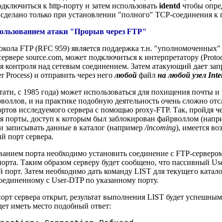
дключиться к http-порту и затем использовать
identd
чтобы опред
ь сделано только при установлении "полного" TCP-соединения к 
ользованием атаки "Прорыв через FTP"
кола FTP (RFC 959) является поддержка т.н. "уполномоченных" 
ервере source.com, может подключиться к интерпретатору (Protoco
ния контроля над сетевым соединением. Затем атакующий дает за
r Process) и отправить через него
любой
файл
на любой узел Inte
тати, с 1985 года) может использоваться для похищения почты и 
рволлов, и на практике подобную деятельность очень сложно от
тов исследуемого сервера с помощью proxy-FTP. Так, пройдя чер
я порты, доступ к которым был заблокирован файрволлом (наприм
 и записывать данные в каталог (например
/incoming
), имеется в
 порт сервера.
анием порта необходимо установить соединение с FTP-сервером
орта. Таким образом серверу будет сообщено, что пассивный Us
 порт. Затем необходимо дать команду LIST для текущего катало
соединенному с User-DTP по указанному порту.
рт сервера открыт, результат выполнения LIST будет успешным (
дет иметь место подобный ответ: