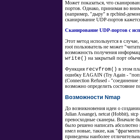
Может показаться, что сканирова
портов. Однако, принимая во вни
(например, "дыру" в rpcbind-демо
сканирование UDP-портов кажетс
Сканирование UDP-портов с ис
Этот метод используется в случае,
root пользователь не может "чита
возможность получения информац
на закрытый порт обыч
write()
Функция
в этом пл
recvfrom()
ошибку EAGAIN (Try Again - "поп
(Connection Refused - "соединени
возможно определить состояние по
Возможности Nmap
До возникновения идеи о создан
Julian Assange),
netcat (Hobbit), stc
превосходные сканеры. Вначале б
было решено написать абсолютно 
имел новые, такие, как "фрагмент
приведены наиболее отличительны