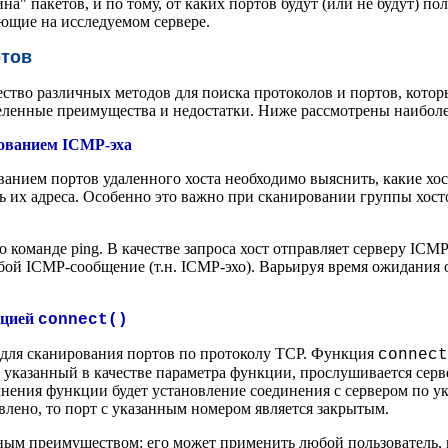
ина" пакетов, и по тому, от каких портов будут (или не будут) п
ющие на исследуемом сервере.
ртов
ство различных методов для поиска протоколов и портов, кото
ленные преимущества и недостатки. Ниже рассмотрены наиболее
зованием ICMP-эха
анием портов удаленного хоста необходимо выяснить, какие хос
их адреса. Особенно это важно при сканировании группы хост
 команде ping. В качестве запроса хост отправляет серверу IC
бой ICMP-сообщение (т.н. ICMP-эхо). Варьируя время ожидания о
цией
connect()
для сканирования портов по протоколу TCP. Функция
connect
 указанный в качестве параметра функции, прослушивается серве
лнения функции будет установление соединения с сервером по у
овлено, то порт с указанным номером является закрытым.
зным преимуществом: его может применить любой пользователь