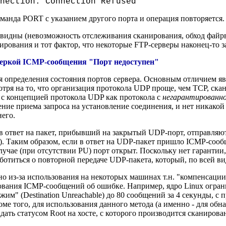
nection: Connection Refused
оманда PORT с указанием другого порта и операция повторяется.
видны (невозможность отслеживания сканирования, обход файрв
нирования и тот фактор, что некоторые FTP-серверы наконец-то з
еркой ICMP-сообщения "Порт недоступен"
я определения состояния портов сервера. Основным отличием яв
тря на то, что организация протокола UDP проще, чем TCP, ск
о с концепцией протокола UDP как протокола с
негарантированн
ние приема запроса на установление соединения, и нет никакой
его.
 в ответ на пакет, прибывший на закрытый UDP-порт, отправля
PU). Таким образом, если в ответ на UDP-пакет пришло ICMP-соо
учае (при отсутствии PU) порт открыт. Поскольку нет гарантии,
аботиться о повторной передаче UDP-пакета, который, по всей в
о из-за использования на некоторых машинах т.н. "компенсации" 
вания ICMP-сообщений об ошибке. Например, ядро Linux огран
м" (Destination Unreachable) до 80 сообщений за 4 секунды, с п
ме того, для использования данного метода (а именно - для об
ать статусом Root на хосте, с которого производится сканирова