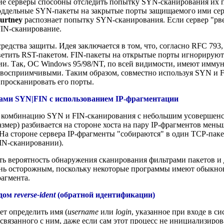
ие серверы способны отследить попытку SYN-сканирования их п
оддельные SYN-пакеты на закрытые порты защищаемого ими сер
urtney
распознает попытку SYN-сканирования. Если сервер "рве
FIN-сканирование.
редства защиты. Идея заключается в том, что, согласно RFC 793
етить RST-пакетом. FIN-пакеты на открытые порты игнорируютс
и. Так, ОС Windows 95/98/NT, по всей видимости, имеют иммун
восприимчивыми. Таким образом, совместно используя SYN и 
 просканировать его порты.
ами SYN|FIN с использованием IP-фрагментации
й комбинацию SYN и FIN-сканирования с небольшим усовершен
ер) разбивается на стороне хоста на пару IP-фрагментов меньше
 На стороне сервера IP-фрагменты "собираются" в один TCP-пакет
IN-сканировании).
ь вероятность обнаружения сканирования фильтрами пакетов и
ень осторожным, поскольку некоторые программы имеют обыкнов
рагмента.
одом
reverse-ident
(обратной идентификации)
ет определить имя (
username
или
login
, указанное при входе в с
 связанного с ним, даже если сам этот процесс не инициализиро