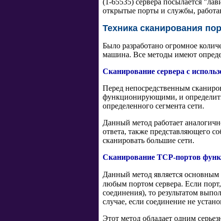
(1-65535) сервера посылается "лав
открытые порты и службы, работа
Техника сканирования по
Было разработано огромное количе
машина. Все методы имеют опреде
Сканирование сервера с исполь
Перед непосредственным сканиров
функционирующими, и определить 
определенного сегмента сети.
Данный метод работает аналогично
ответа, также представляющего со
сканировать большие сети.
Сканирование TCP-портов функ
Данный метод является основным 
любым портом сервера. Если порт,
соединения), то результатом выпо
случае, если соединение не устан
Этот метод обладает одним серье