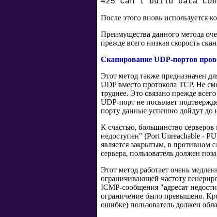
425 Can't build data con
После этого вновь используется к
Преимущества данного метода оче
прежде всего низкая скорость ска
Сканирование UDP-портов пров
Этот метод также предназначен дл
UDP вместо протокола TCP. Не смо
труднее. Это связано прежде всег
UDP-порт не посылает подтвержде
порту данные успешно дойдут до н
К счастью, большинство серверов
недоступен" (Port Unreachable - 
является закрытым, в противном сл
сервера, пользователь должен поз
Этот метод работает очень медленн
ограничивающей частоту генериро
ICMP-сообщения "адресат недостижи
ограничение было превышено. Кро
ошибке) пользователь должен облад