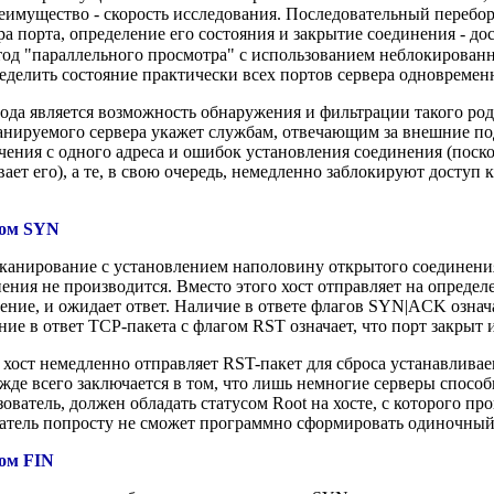
реимущество - скорость исследования. Последовательный перебо
а порта, определение его состояния и закрытие соединения - до
од "параллельного просмотра" с использованием неблокированн
ределить состояние практически всех портов сервера одновремен
ода является возможность обнаружения и фильтрации такого род
канируемого сервера укажет службам, отвечающим за внешние п
ния с одного адреса и ошибок установления соединения (поско
ает его), а те, в свою очередь, немедленно заблокируют доступ к
гом SYN
канирование с установлением наполовину открытого соединения" 
ния не производится. Вместо этого хост отправляет на определ
нение, и ожидает ответ. Наличие в ответе флагов SYN|ACK означа
ие в ответ TCP-пакета с флагом RST означает, что порт закрыт 
хост немедленно отправляет RST-пакет для сброса устанавливае
де всего заключается в том, что лишь немногие серверы способ
ователь, должен обладать статусом Root на хосте, с которого пр
ователь попросту не сможет программно сформировать одиночны
ом FIN