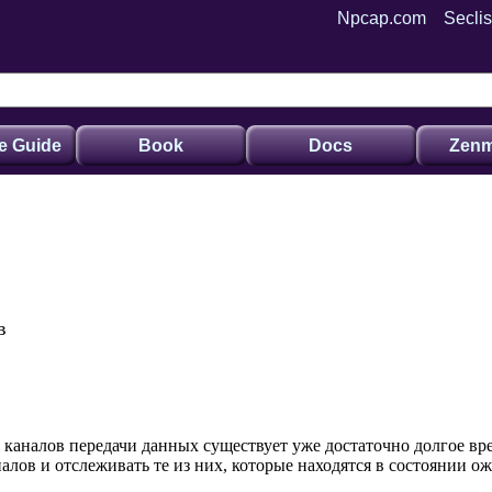
Npcap.com
Seclis
e Guide
Book
Docs
Zenm
в
каналов передачи данных существует уже достаточно долгое вре
алов и отслеживать те из них, которые находятся в состоянии о