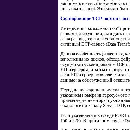
например, имеется возможность по
пользователь root. Это может быт
Сканирование TCP-портов с исп
Интересной "возможностью" прото
словами, атакующий, находясь на с
сервера taregt.com для установле
активный DTP-сервер (Data Transfe
Данная особенность (известная, кс
заполнения их дисков, обхода фай
осуществить сканирование TCP-пор
FTP-сервером, и затем сканируютс
если FTP-сервер позволяет читать
данные на обнаруженный открытый
Перед непосредственным сканиров
указанием номера интересуемого п
приема через некоторый указанный
о каталоге по каналу Server-DTP, 
Если указанный в команде PORT по
150 и 226). В противном случае бу