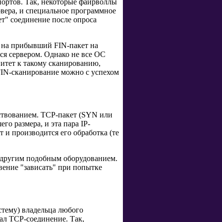
ортов. Так, некоторые файрволлы
вера, и специальное программное
т" соединение после опроса
, на прибывший FIN-пакет на
я сервером. Однако не все ОС
итет к такому сканированию,
FIN-сканирование можно с успехом
ствованием. TCP-пакет (SYN или
го размера, и эта пара IP-
 и производится его обработка (те
 другим подобным оборудованием.
ение "зависать" при попытке
истему) владельца любого
вал TCP-соединение. Так,