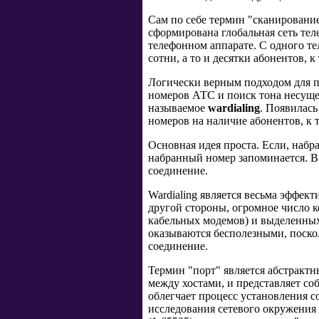
Сам по себе термин "сканирование
сформирована глобальная сеть те
телефонном аппарате. С одного т
сотни, а то и десятки абонентов,
Логически верным подходом для по
номеров АТС и поиск тона несуще
называемое
wardialing
. Появилас
номеров на наличие абонентов, к
Основная идея проста. Если, набр
набранный номер запоминается. В
соединение.
Wardialing является весьма эффек
другой стороны, огромное число 
кабельных модемов) и выделенны
оказываются бесполезными, поско
соединение.
Термин "порт" является абстракт
между хостами, и представляет с
облегчает процесс установления 
исследования сетевого окружения 