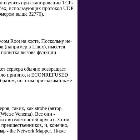
 получить при сканировании TCP-
жбах, использующих протокол UDP
номером выше 32770),
усом Root на хосте. Поскольку не-
 (например в Linux), имеется
, попытка вызова функции
ет сервера обычно возвращает
е было принято, и ECONREFUSED
образом, по этим признакам также
ров, таких, как
strobe
(автор -
 (Wietse Venema). Все они -
ших возможностей других. Затем
предшественников, и, конечно,
ap - the Network Mapper
. Ниже