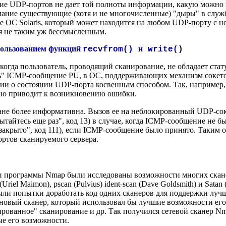
ние UDP-портов не дает той полноты информации, какую можно
мание существующие (хотя и не многочисленные) "дыры" в слу
не ОС Solaris, который может находится на любом UDP-порту с 
я не таким уж бессмысленным.
пользованием функций
и
recvfrom()
write(
)
 когда пользователь, проводящий сканирование, не обладает стат
ть" ICMP-сообщение PU, в ОС, поддерживающих механизм сокетов
ии о состоянии UDP-порта косвенным способом. Так, например
но приводит к возникновению ошибки.
ане более информативна. Вызов ее на неблокированный UDP-сок
ытайтесь еще раз", код 13) в случае, когда ICMP-сообщение н
е закрыто", код 111), если ICMP-сообщение было принято. Таким 
ртов сканируемого сервера.
ии программы
Nmap
были исследованы возможности многих скане
p (Uriel Maimon), pscan (Pulvius) ident-scan (Dave Goldsmith) и Satan
ыли попытки доработать код одних сканеров для поддержки луч
новый сканер, который использовал бы лучшие возможности его 
ированное" сканирование и др. Так получился сетевой сканер
Nm
е его возможности.