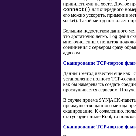
привилегиями на хосте. Другое п
для очередного номер
connect()
его можно ускорить, применив мет
socket). Такой метод позволяет оп
Большим недостатком данного мет
это достаточно легко. Log-файл с
многочисленных попыток подключе
соединения с сервером сразу обрыв
адресом.
Сканирование TCP-портов фла
Данный метод известен еще как "с
установление полного TCP-соедине
как бы намереваясь создать соеди
прослушивается сервером. Получен
В случае приема SYN|ACK-пакета 
преимущество данного метода преж
сканирование. К сожалению, польз
статус будет ниже Root, то польз
Сканирование TCP-портов флаг