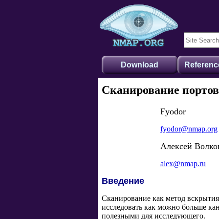
Download
Referenc
Сканирование портов
Fyodor
fyodor@nmap.org
Алексей Волко
alex@nmap.ru
Введение
Сканирование как метод вскрытия 
исследовать как можно больше кан
полезными для исследующего.