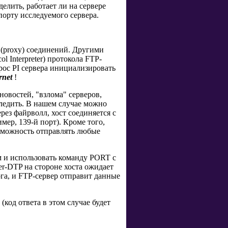
елить, работает ли на сервере
порту исследуемого сервера.
(proxy) соединений. Другими
l Interpreter) протокола FTP-
прос PI сервера инициализировать
rnet
!
новостей, "взлома" серверов,
следить. В нашем случае можно
ез файрволл, хост соединяется с
ер, 139-й порт). Кроме того,
озможность отправлять любые
 и использовать команду PORT с
er-DTP на стороне хоста ожидает
га, и FTP-сервер отправит данные
код ответа в этом случае будет