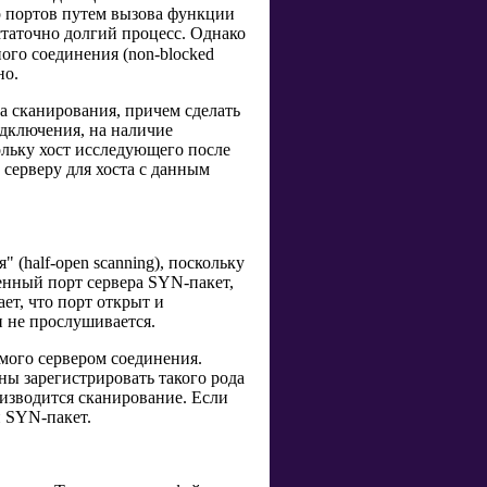
р портов путем вызова функции
статочно долгий процесс. Однако
ого соединения (non-blocked
но.
а сканирования, причем сделать
одключения, на наличие
льку хост исследующего после
 серверу для хоста с данным
(half-open scanning), поскольку
енный порт сервера SYN-пакет,
ет, что порт открыт и
и не прослушивается.
мого сервером соединения.
ны зарегистрировать такого рода
оизводится сканирование. Если
й SYN-пакет.