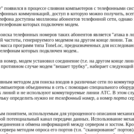
" появился в процессе слияния компьютеров с телефонными сис
лефонных коммуникаций, доступ в которую можно получить, всег
елефона доступны миллионы абонентов телефонной сети, однако
 к телефонам которых подключен модем.
иска телефонных номеров таких абонентов является "атака в ло
й частоты, генерируемого модемом на другом конце линии. Так
ь масса программ типа ToneLoc, предназначенных для исследова
 телефонам которых подключен модем..
ав номер, модем установил соединение (т.е. на другом конце лин
 противном случае модем "вешает трубку", набирает следующий 
тивным методом для поиска входов в различные сети по коммут
компьютеров объединены в сеть с помощью специального оборудо
х линий и не используют коммутируемые линии АТС. В этом сл
льку определить нужно не
телефонный номер
, а номер
порта
сер
ным понятием, используемым для упрощенного описания механи
обой потенциальный канал передачи данных. Использование мех
соединения и обмена информацией между сервером и хостом. Кро
сервера методом опроса его портов (т.н. "сканирование" портов