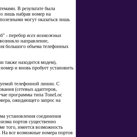
темами. В результате была
о лишь набрав номер на
 полезными могут оказаться лишь
б" - перебор
всех возможных
 возникло направление,
ния большого объема телефонных
ии также находится модем),
номер и вновь пробует установить
ируемой телефонной линии. С
вания (сетевых адаптеров,
учае программы типа ToneLoc
вера, ожидающего запрос на
зма установления соединения
анизма портов существенно
ме того, имеется возможность
). На все возможные номера портов