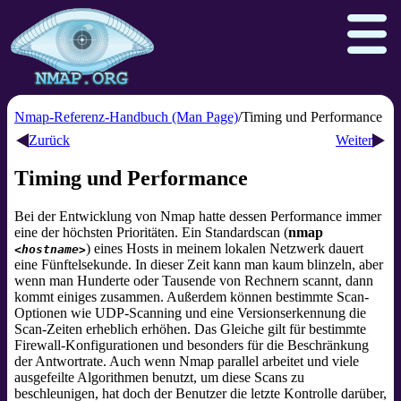
Nmap-Referenz-Handbuch (Man Page)
Timing und Performance
Zurück
Weiter
Download
Reference Guide
Book
Timing und Performance
Docs
Zenmap GUI
In the Movies
Bei der Entwicklung von Nmap hatte dessen Performance immer
eine der höchsten Prioritäten. Ein Standardscan (
nmap
Npcap.com
Seclists.org
) eines Hosts in meinem lokalen Netzwerk dauert
<hostname>
Sectools.org
Insecure.org
eine Fünftelsekunde. In dieser Zeit kann man kaum blinzeln, aber
wenn man Hunderte oder Tausende von Rechnern scannt, dann
kommt einiges zusammen. Außerdem können bestimmte Scan-
Optionen wie UDP-Scanning und eine Versionserkennung die
Scan-Zeiten erheblich erhöhen. Das Gleiche gilt für bestimmte
Firewall-Konfigurationen und besonders für die Beschränkung
der Antwortrate. Auch wenn Nmap parallel arbeitet und viele
ausgefeilte Algorithmen benutzt, um diese Scans zu
beschleunigen, hat doch der Benutzer die letzte Kontrolle darüber,