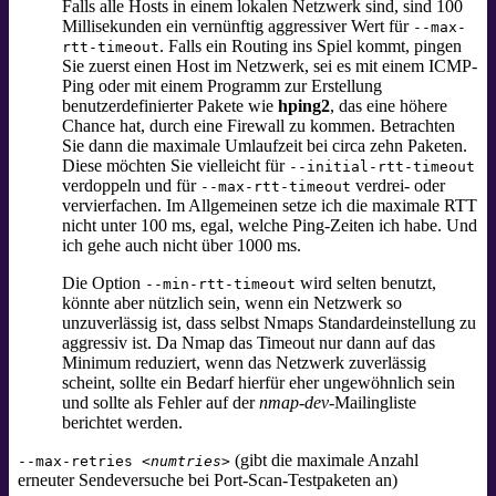
Falls alle Hosts in einem lokalen Netzwerk sind, sind 100
Millisekunden ein vernünftig aggressiver Wert für
--max-
. Falls ein Routing ins Spiel kommt, pingen
rtt-timeout
Sie zuerst einen Host im Netzwerk, sei es mit einem ICMP-
Ping oder mit einem Programm zur Erstellung
benutzerdefinierter Pakete wie
hping2
,
das eine höhere
Chance hat, durch eine Firewall zu kommen. Betrachten
Sie dann die maximale Umlaufzeit bei circa zehn Paketen.
Diese möchten Sie vielleicht für
--initial-rtt-timeout
verdoppeln und für
verdrei- oder
--max-rtt-timeout
vervierfachen. Im Allgemeinen setze ich die maximale RTT
nicht unter 100 ms, egal, welche Ping-Zeiten ich habe. Und
ich gehe auch nicht über 1000 ms.
Die Option
wird selten benutzt,
--min-rtt-timeout
könnte aber nützlich sein, wenn ein Netzwerk so
unzuverlässig ist, dass selbst Nmaps Standardeinstellung zu
aggressiv ist. Da Nmap das Timeout nur dann auf das
Minimum reduziert, wenn das Netzwerk zuverlässig
scheint, sollte ein Bedarf hierfür eher ungewöhnlich sein
und sollte als Fehler auf der
nmap-dev
-Mailingliste
berichtet werden.
(gibt die maximale Anzahl
--max-retries
<numtries>
erneuter Sendeversuche bei Port-Scan-Testpaketen an)