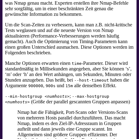
was Nmap genau macht. Experten erstellen ihre Nmap-Befehle
sehr sorgfältig, um in einer beschränkten Zeit genau die
gewünschte Information zu bekommen.
Um die Scan-Zeiten zu verbessern, kann man z.B. nicht-kritische
Tests weglassen und auf die neueste Version von Nmap
aktualisieren (Performance-Verbesserungen werden häufig
gemacht). Auch die Optimierung von Timing-Parametern kann
einen großen Unterschied ausmachen. Diese Optionen werden im
Folgenden beschrieben.
Manche Optionen erwarten einen
-Parameter. Dieser wird
time
standardmäßig in Millisekunden angegeben, aber Sie können ‘s’,
‘m’ oder ‘h’ an den Wert anhängen, um Sekunden, Minuten oder
Stunden anzugeben. Das heißt, bei
haben die
--host-timeout
Argumente
,
und
alle denselben Effekt.
900000
900s
15m
;
--min-hostgroup
<numhosts>
--max-hostgroup
(Größe der parallel gescannten Gruppen anpassen)
<numhosts>
Nmap hat die Fähigkeit, Port-Scans oder Versions-Scans
von mehreren Hosts parallel durchzuführen. Das macht
Nmap, indem es den Ziel-IP-Adressraum in Gruppen
aufteilt und dann jeweils eine Gruppe scannt. Im
Allgemeinen sind größere Gruppen effizienter. Der