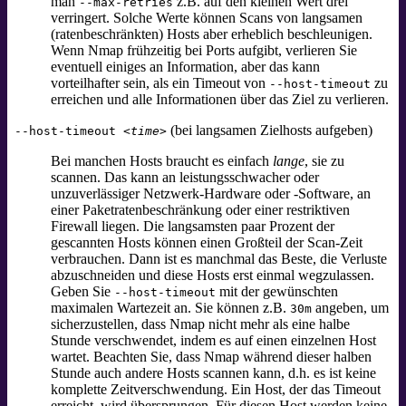
man
z.B. auf den kleinen Wert drei
--max-retries
verringert. Solche Werte können Scans von langsamen
(ratenbeschränkten) Hosts aber erheblich beschleunigen.
Wenn Nmap frühzeitig bei Ports aufgibt, verlieren Sie
eventuell einiges an Information, aber das kann
vorteilhafter sein, als ein Timeout von
zu
--host-timeout
erreichen und alle Informationen über das Ziel zu verlieren.
(bei langsamen Zielhosts aufgeben)
--host-timeout
<time>
Bei manchen Hosts braucht es einfach
lange
, sie zu
scannen. Das kann an leistungsschwacher oder
unzuverlässiger Netzwerk-Hardware oder -Software, an
einer Paketratenbeschränkung oder einer restriktiven
Firewall liegen. Die langsamsten paar Prozent der
gescannten Hosts können einen Großteil der Scan-Zeit
verbrauchen. Dann ist es manchmal das Beste, die Verluste
abzuschneiden und diese Hosts erst einmal wegzulassen.
Geben Sie
mit der gewünschten
--host-timeout
maximalen Wartezeit an. Sie können z.B.
angeben, um
30m
sicherzustellen, dass Nmap nicht mehr als eine halbe
Stunde verschwendet, indem es auf einen einzelnen Host
wartet. Beachten Sie, dass Nmap während dieser halben
Stunde auch andere Hosts scannen kann, d.h. es ist keine
komplette Zeitverschwendung. Ein Host, der das Timeout
erreicht, wird übersprungen. Für diesen Host werden keine