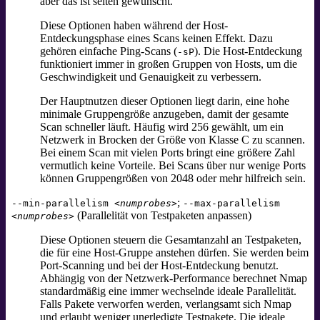
aber das ist selten gewünscht.
Diese Optionen haben während der Host-
Entdeckungsphase eines Scans keinen Effekt. Dazu
gehören einfache Ping-Scans (
). Die Host-Entdeckung
-sP
funktioniert immer in großen Gruppen von Hosts, um die
Geschwindigkeit und Genauigkeit zu verbessern.
Der Hauptnutzen dieser Optionen liegt darin, eine hohe
minimale Gruppengröße anzugeben, damit der gesamte
Scan schneller läuft. Häufig wird 256 gewählt, um ein
Netzwerk in Brocken der Größe von Klasse C zu scannen.
Bei einem Scan mit vielen Ports bringt eine größere Zahl
vermutlich keine Vorteile. Bei Scans über nur wenige Ports
können Gruppengrößen von 2048 oder mehr hilfreich sein.
;
--min-parallelism
<numprobes>
--max-parallelism
(Parallelität von Testpaketen anpassen)
<numprobes>
Diese Optionen steuern die Gesamtanzahl an Testpaketen,
die für eine Host-Gruppe anstehen dürfen. Sie werden beim
Port-Scanning und bei der Host-Entdeckung benutzt.
Abhängig von der Netzwerk-Performance berechnet Nmap
standardmäßig eine immer wechselnde ideale Parallelität.
Falls Pakete verworfen werden, verlangsamt sich Nmap
und erlaubt weniger unerledigte Testpakete. Die ideale