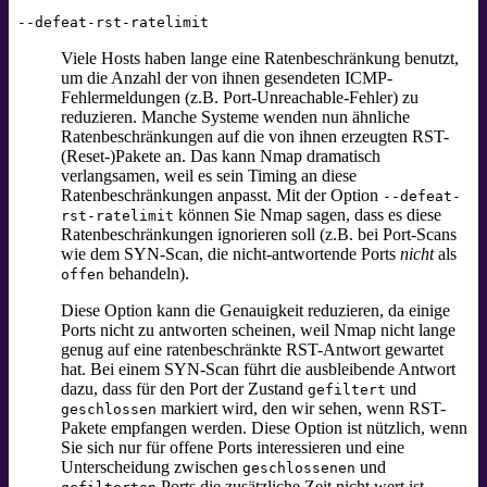
--defeat-rst-ratelimit
Viele Hosts haben lange eine Ratenbeschränkung
benutzt,
um die Anzahl der von ihnen gesendeten ICMP-
Fehlermeldungen (z.B. Port-Unreachable-Fehler) zu
reduzieren. Manche Systeme wenden nun ähnliche
Ratenbeschränkungen auf die von ihnen erzeugten RST-
(Reset-)Pakete an. Das kann Nmap dramatisch
verlangsamen, weil es sein Timing an diese
Ratenbeschränkungen anpasst. Mit der Option
--defeat-
können Sie Nmap sagen, dass es diese
rst-ratelimit
Ratenbeschränkungen ignorieren soll (z.B. bei Port-Scans
wie dem SYN-Scan, die nicht-antwortende Ports
nicht
als
behandeln).
offen
Diese Option kann die Genauigkeit reduzieren, da einige
Ports nicht zu antworten scheinen, weil Nmap nicht lange
genug auf eine ratenbeschränkte RST-Antwort gewartet
hat. Bei einem SYN-Scan führt die ausbleibende Antwort
dazu, dass für den Port der Zustand
und
gefiltert
markiert wird, den wir sehen, wenn RST-
geschlossen
Pakete empfangen werden. Diese Option ist nützlich, wenn
Sie sich nur für offene Ports interessieren und eine
Unterscheidung zwischen
und
geschlossenen
Ports die zusätzliche Zeit nicht wert ist.