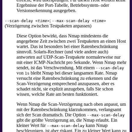
Ergebnisse der Port-Tabelle, Betriebssystem- oder
Versionserkennung ausgegeben.
;
--scan-delay
<time>
--max-scan-delay
<time>
(Verzögerung zwischen Testpaketen anpassen)
Diese Option bewirkt, dass Nmap mindestens die
angegebene Zeit zwischen zwei Testpaketen an einen Host
wartet. Das ist besonders bei einer Ratenbeschränkung
sinnvoll. Solaris-Rechner (und viele andere auch)
antworten auf UDP-Scan-Testpakete normalerweise nur
mit einer ICMP-Nachricht pro Sekunde. Wenn Nmap mehr
sendet, ist das Verschwendung. Mit einem
--scan-delay
von
bleibt Nmap bei dieser langsamen Rate. Nmap
1s
versucht eine Ratenbeschränkung zu erkennen und die
Scan-Verzögerung entsprechend anzupassen, aber es
schadet nicht, sie explizit anzugeben, falls Sie schon
wissen, welche Rate am besten funktioniert.
Wenn Nmap die Scan-Verzögerung nach oben anpasst, um
mit der Ratenbeschränkung klarzukommen, verlangsamt
sich der Scan dramatisch. Die Option
--max-scan-delay
gibt die größte Verzögerung an, die Nmap erlaubt. Ein
kleiner Wert für
kann Nmap
--max-scan-delay
beschleunigen, ist aber riskant. Ein zu kleiner Wert kann zu