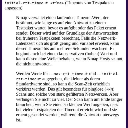
(Timeouts von Testpaketen
initial-rtt-timeout
<time>
anpassen)
Nmap verwaltet einen laufenden Timeout-Wert, der
bestimmt, wie lange es auf eine Antwort zu einem
Testpaket wartet, bevor es aufgibt oder das Paket erneut
sendet. Dieser wird auf der Grundlage der Antwortzeiten
bei früheren Testpaketen berechnet. Falls die Netzwerk-
Latenzzeit sich als groß genug und variabel erweist, kann
dieser Timeout bis auf mehrere Sekunden wachsen. Er
beginnt auch bei einem konservativen (hohen) Wert und
kann diesen eine Weile behalten, wenn Nmap Hosts scannt,
die nicht antworten.
Werden Werte für
und
--max-rtt-timeout
--initial-
angegeben, die kleiner als deren
rtt-timeout
Standardwerte sind, so kann die Scan-Zeit erheblich
verkürzt werden. Das gilt besonders für pinglose (
)
-PN
Scans und solche von stark gefilterten Netzwerken. Aber
verlangen Sie nicht zu viel. Der Scan kann am Ende länger
brauchen, wenn Sie einen so kleinen Wert angeben, dass
bei vielen Testpaketen der Timeout erreicht wird und sie
erneut gesendet werden, während die Antwort unterwegs
ist.