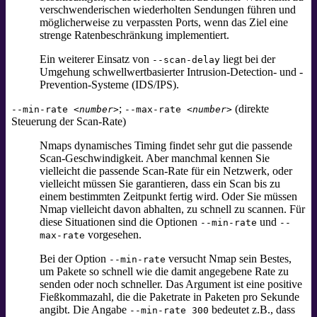
verschwenderischen wiederholten Sendungen führen und
möglicherweise zu verpassten Ports, wenn das Ziel eine
strenge Ratenbeschränkung implementiert.
Ein weiterer Einsatz von
liegt bei der
--scan-delay
Umgehung schwellwertbasierter Intrusion-Detection- und -
Prevention-Systeme (IDS/IPS).
;
(direkte
--min-rate
<number>
--max-rate
<number>
Steuerung der Scan-Rate)
Nmaps dynamisches Timing findet sehr gut die passende
Scan-Geschwindigkeit. Aber manchmal kennen Sie
vielleicht die passende Scan-Rate für ein Netzwerk, oder
vielleicht müssen Sie garantieren, dass ein Scan bis zu
einem bestimmten Zeitpunkt fertig wird. Oder Sie müssen
Nmap vielleicht davon abhalten, zu schnell zu scannen. Für
diese Situationen sind die Optionen
und
--min-rate
--
vorgesehen.
max-rate
Bei der Option
versucht Nmap sein Bestes,
--min-rate
um Pakete so schnell wie die damit angegebene Rate zu
senden oder noch schneller. Das Argument ist eine positive
Fießkommazahl, die die Paketrate in Paketen pro Sekunde
angibt. Die Angabe
bedeutet z.B., dass
--min-rate 300