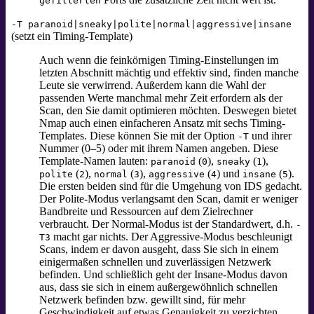
gefilterten
-T paranoid|sneaky|polite|normal|aggressive|insane
(setzt ein Timing-Template)
Auch wenn die feinkörnigen Timing-Einstellungen im
letzten Abschnitt mächtig und effektiv sind, finden manche
Leute sie verwirrend. Außerdem kann die Wahl der
passenden Werte manchmal mehr Zeit erfordern als der
Scan, den Sie damit optimieren möchten. Deswegen bietet
Nmap auch einen einfacheren Ansatz mit sechs Timing-
Templates. Diese können Sie mit der Option
und ihrer
-T
Nummer (0–5) oder mit ihrem Namen angeben. Diese
Template-Namen lauten:
(
),
(
),
paranoid
0
sneaky
1
(
),
(
),
(
) und
(
).
polite
2
normal
3
aggressive
4
insane
5
Die ersten beiden sind für die Umgehung von IDS gedacht.
Der Polite-Modus verlangsamt den Scan, damit er weniger
Bandbreite und Ressourcen auf dem Zielrechner
verbraucht. Der Normal-Modus ist der Standardwert, d.h.
-
macht gar nichts. Der Aggressive-Modus beschleunigt
T3
Scans, indem er davon ausgeht, dass Sie sich in einem
einigermaßen schnellen und zuverlässigen Netzwerk
befinden. Und schließlich geht der Insane-Modus
davon
aus, dass sie sich in einem außergewöhnlich schnellen
Netzwerk befinden bzw. gewillt sind, für mehr
Geschwindigkeit auf etwas Genauigkeit zu verzichten.