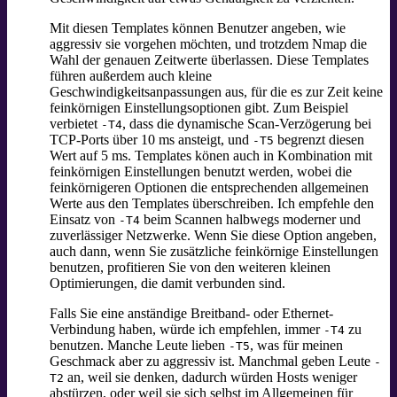
Mit diesen Templates können Benutzer angeben, wie
aggressiv sie vorgehen möchten, und trotzdem Nmap die
Wahl der genauen Zeitwerte überlassen. Diese Templates
führen außerdem auch kleine
Geschwindigkeitsanpassungen aus, für die es zur Zeit keine
feinkörnigen Einstellungsoptionen gibt. Zum Beispiel
verbietet
,
dass die dynamische Scan-Verzögerung bei
-T4
TCP-Ports über 10 ms ansteigt, und
begrenzt diesen
-T5
Wert auf 5 ms. Templates könen auch in Kombination mit
feinkörnigen Einstellungen benutzt werden, wobei die
feinkörnigeren Optionen die entsprechenden allgemeinen
Werte aus den Templates überschreiben. Ich empfehle den
Einsatz von
beim Scannen halbwegs moderner und
-T4
zuverlässiger Netzwerke. Wenn Sie diese Option angeben,
auch dann, wenn Sie zusätzliche feinkörnige Einstellungen
benutzen, profitieren Sie von den weiteren kleinen
Optimierungen, die damit verbunden sind.
Falls Sie eine anständige Breitband- oder Ethernet-
Verbindung haben, würde ich empfehlen, immer
zu
-T4
benutzen. Manche Leute lieben
, was für meinen
-T5
Geschmack aber zu aggressiv ist. Manchmal geben Leute
-
an, weil sie denken, dadurch würden Hosts weniger
T2
abstürzen, oder weil sie sich selbst im Allgemeinen für