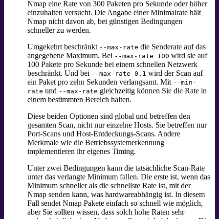
Nmap eine Rate von 300 Paketen pro Sekunde oder höher
einzuhalten versucht. Die Angabe einer Minimalrate hält
Nmap nicht davon ab, bei günstigen Bedingungen
schneller zu werden.
Umgekehrt beschränkt
die Senderate auf das
--max-rate
angegebene Maximum. Bei
wird sie auf
--max-rate 100
100 Pakete pro Sekunde bei einem schnellen Netzwerk
beschränkt. Und bei
wird der Scan auf
--max-rate 0.1
ein Paket pro zehn Sekunden verlangsamt. Mit
--min-
und
gleichzeitig können Sie die Rate in
rate
--max-rate
einem bestimmten Bereich halten.
Diese beiden Optionen sind global und betreffen den
gesamten Scan, nicht nur einzelne Hosts. Sie betreffen nur
Port-Scans und Host-Entdeckungs-Scans. Andere
Merkmale wie die Betriebssystemerkennung
implementieren ihr eigenes Timing.
Unter zwei Bedingungen kann die tatsächliche Scan-Rate
unter das verlangte Minimum fallen. Die erste ist, wenn das
Minimum schneller als die schnellste Rate ist, mit der
Nmap senden kann, was hardwareabhängig ist. In diesem
Fall sendet Nmap Pakete einfach so schnell wie möglich,
aber Sie sollten wissen, dass solch hohe Raten sehr