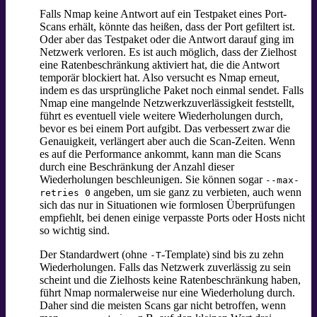
Falls Nmap keine Antwort auf ein Testpaket eines Port-
Scans erhält, könnte das heißen, dass der Port gefiltert ist.
Oder aber das Testpaket oder die Antwort darauf ging im
Netzwerk verloren. Es ist auch möglich, dass der Zielhost
eine Ratenbeschränkung aktiviert hat, die die Antwort
temporär blockiert hat. Also versucht es Nmap erneut,
indem es das ursprüngliche Paket noch einmal sendet. Falls
Nmap eine mangelnde Netzwerkzuverlässigkeit feststellt,
führt es eventuell viele weitere Wiederholungen durch,
bevor es bei einem Port aufgibt. Das verbessert zwar die
Genauigkeit, verlängert aber auch die Scan-Zeiten. Wenn
es auf die Performance ankommt, kann man die Scans
durch eine Beschränkung der Anzahl dieser
Wiederholungen beschleunigen. Sie können sogar
--max-
angeben, um sie ganz zu verbieten, auch wenn
retries 0
sich das nur in Situationen wie formlosen Überprüfungen
empfiehlt, bei denen einige verpasste Ports oder Hosts nicht
so wichtig sind.
Der Standardwert (ohne
-Template) sind bis zu zehn
-T
Wiederholungen. Falls das Netzwerk zuverlässig zu sein
scheint und die Zielhosts keine Ratenbeschränkung haben,
führt Nmap normalerweise nur eine Wiederholung durch.
Daher sind die meisten Scans gar nicht betroffen, wenn