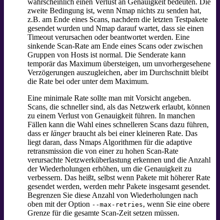
wahrscheinlich einen Verlust an Genauigkeit bedeuten. Die
zweite Bedingung ist, wenn Nmap nichts zu senden hat,
z.B. am Ende eines Scans, nachdem die letzten Testpakete
gesendet wurden und Nmap darauf wartet, dass sie einen
Timeout verursachen oder beantwortet werden. Eine
sinkende Scan-Rate am Ende eines Scans oder zwischen
Gruppen von Hosts ist normal. Die Senderate kann
temporär das Maximum übersteigen, um unvorhergesehene
Verzögerungen auszugleichen, aber im Durchschnitt bleibt
die Rate bei oder unter dem Maximum.
Eine minimale Rate sollte man mit Vorsicht angeben.
Scans, die schneller sind, als das Netzwerk erlaubt, können
zu einem Verlust von Genauigkeit führen. In manchen
Fällen kann die Wahl eines schnelleren Scans dazu führen,
dass er
länger
braucht als bei einer kleineren Rate. Das
liegt daran, dass Nmaps Algorithmen für die adaptive
retransmission die von einer zu hohen Scan-Rate
verursachte Netzwerküberlastung erkennen und die Anzahl
der Wiederholungen erhöhen, um die Genauigkeit zu
verbessern. Das heißt, selbst wenn Pakete mit höherer Rate
gesendet werden, werden mehr Pakete insgesamt gesendet.
Begrenzen Sie diese Anzahl von Wiederholungen nach
oben mit der Option
, wenn Sie eine obere
--max-retries
Grenze für die gesamte Scan-Zeit setzen müssen.