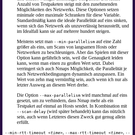
Anzahl von Testpaketen steigt mit den zunehmenden
Möglichkeiten des Netzwerks. Diese Optionen setzen
minimale oder maximale Schranken für diese Variable.
Standardmäßig kann die ideale Parallelität auf eins sinken,
wenn sich das Netzwerk als unzuverlässig herausstellt, und
im Idealfall kann sie auf mehrere hundert steigen.
Meistens setzt man
auf eine Zahl
--min-parallelism
größer als eins, um Scans von langsamen Hosts oder
Netzwerken zu beschleunigen. Aber das Spielen mit dieser
Option kann gefährlich sein, weil die Genaugkeit leiden
kann, wenn man einen zu großen Wert setzt. Dabei
verringert sich auch Nmaps Möglichkeit, die Parallelität je
nach Netzwerkbedingungen dynamisch anzupassen. Ein
Wert von zehn mag vernünftig sein, auch wenn ich nur als
letzter Ausweg an diesem Wert drehe.
Die Option
wird manchmal auf eins
--max-parallelism
gesetzt, um zu verhindern, dass Nmap mehr als ein
Testpaket auf einmal an Hosts sendet. In Kombination mit
(wird später behandelt) kann das nützlich
--scan-delay
sein, auch wenn Letzteres diesen Zweck gut genug allein
erfüllt.
,
,
--min-rtt-timeout
<time>
--max-rtt-timeout
<time>
--