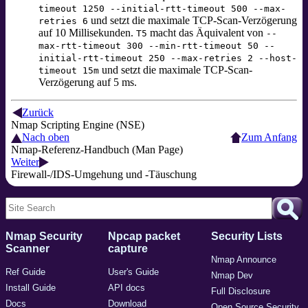
timeout 1250 --initial-rtt-timeout 500 --max-
und setzt die maximale TCP-Scan-Verzögerung
retries 6
auf 10 Millisekunden.
macht das Äquivalent von
T5
--
max-rtt-timeout 300 --min-rtt-timeout 50 --
initial-rtt-timeout 250 --max-retries 2 --host-
und setzt die maximale TCP-Scan-
timeout 15m
Verzögerung auf 5 ms.
Zurück
Nmap Scripting Engine (NSE)
Nach oben
Zum Anfang
Nmap-Referenz-Handbuch (Man Page)
Weiter
Firewall-/IDS-Umgehung und -Täuschung
Nmap Security
Npcap packet
Security Lists
Scanner
capture
Nmap Announce
Ref Guide
User's Guide
Nmap Dev
Install Guide
API docs
Full Disclosure
Docs
Download
Open Source Security