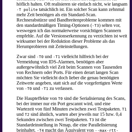
höflich halten. Oft realisieren sie einfach nicht, wie langsam
tatsächlich ist. Ein solcher Scan kann zehnmal
-T polite
mehr Zeit benötigen als ein Standard-Scan.
Rechnerabstürze und Bandbreitenprobleme kommen mit
den standardmäßigen Timing-Optionen (
) selten vor,
-T3
weswegen ich das normalerweise vorsichtigen Scannern
empfehle. Auf die Versionserkennung zu verzichten ist weit
wirksamer bei der Reduktion dieser Probleme als das
Herumprobieren mit Zeiteinstellungen.
Zwar sind
und
vielleicht hilfreich bei der
-T0
-T1
Vermeidung von IDS-Alarmen, benötigen aber
außergewöhnlich viel Zeit beim Scannen von Tausenden
von Rechnern oder Ports. Für einen derart langen Scan
möchten Sie vielleicht doch lieber die genau benötigten
Zeitwerte angeben, statt sich auf die vorgefertigten Werte
von
und
zu verlassen.
-T0
-T1
Die Haupteffekte von
sind die Serialisierung des Scans,
T0
bei der immer nur ein Port gescannt wird, und eine
Wartezeit von fünf Minuten zwischen zwei Testpaketen.
T1
und
sind ähnlich, warten aber jeweils nur 15 bzw. 0,4
T2
Sekunden zwischen zwei Testpaketen.
ist die
T3
Standardeinstellung in Nmap, die eine Parallelisierung
beinhaltet.
macht das Äquivalent von
-T4
--max-rtt-