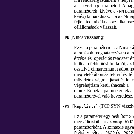
Ha rendszergazdaként a helyi h
a
paramétert. A na
--send-ip
paraméterek, kivéve a
param
-PN
kérés) kimaradnak. Ha az Nmap 
fejlett technikáknak az alkalm
célállomások válaszait.
(Nincs visszhang)
-PN
Ezzel a paraméterrel az Nmap ál
állomások meghatározására a tov
érzékelés, operációs rebdszer é
letiltja a felderítési funkciót, 
osztályú címtartományt adott me
megfelelő állomás felderítési lé
műveletek végrehajtását és felt
végrehajtásra kerül (hacsak a
-
címre. Ennek a paraméternek a
paraméterével való keveredése.
(TCP SYN visszh
-PS [kapulista]
Ez a paraméter egy beállított S
megváltoztatható az
) f
nmap.h
paraméterként. A szintaxis ugy
Néhány példa:
és
-PS22
-PS22