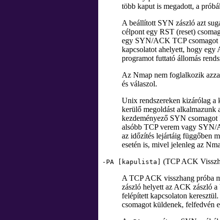
több kaput is megadott, a prób
A beállított SYN zászló azt su
célpont egy RST (reset) csomago
egy SYN/ACK TCP csomagot küld
kapcsolatot ahelyett, hogy eg
programot futtató állomás ren
Az Nmap nem foglalkozik azzal,
és válaszol.
Unix rendszereken kizárólag a 
kerülő megoldást alkalmazunk a
kezdeményező SYN csomagot kü
alsóbb TCP verem vagy SYN/ACK
az időzítés lejártáig függőben 
esetén is, mivel jelenleg az N
(TCP ACK Visszh
-PA [kapulista]
A TCP ACK visszhang próba me
zászló helyett az ACK zászló a 
felépített kapcsolaton keresztü
csomagot küldenek, felfedvén ez