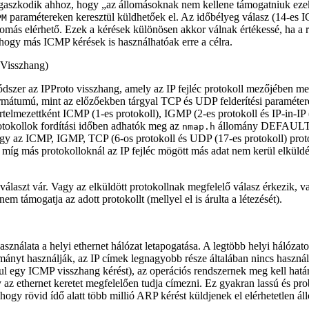
agaszkodik ahhoz, hogy
„
az állomásoknak nem kellene támogatniuk ezek
paramétereken keresztül küldhetőek el. Az időbélyeg válasz (14-es
PM
llomás elérhető. Ezek a kérések különösen akkor válnak értékessé, ha a r
, hogy más ICMP kérések is használhatóak erre a célra.
 Visszhang)
dszer az IPProto visszhang, amely az IP fejléc protokoll mezőjében me
ormátumú, mint az előzőekben tárgyal TCP és UDP felderítési paramétere
telmezettként ICMP (1-es protokoll), IGMP (2-es protokoll és IP-in-IP
otokollok fordítási időben adhatók meg az
állomány DEFAU
nmap.h
hogy az ICMP, IGMP, TCP (6-os protokoll és UDP (17-es protokoll) pro
, míg más protokolloknál az IP fejléc mögött más adat nem kerül elküldé
e választ vár. Vagy az elküldött protokollnak megfelelő válasz érkezik,
em támogatja az adott protokollt (mellyel el is árulta a létezését).
nálata a helyi ethernet hálózat letapogatása. A legtöbb helyi hálózat
ányt használják, az IP címek legnagyobb része általában nincs haszn
l egy ICMP visszhang kérést), az operációs rendszernek meg kell határ
az ethernet keretet megfelelően tudja címezni. Ez gyakran lassú és pr
hogy rövid ídő alatt több millió ARP kérést küldjenek el elérhetetlen ál