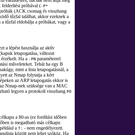
rül elküldésres, hacsak nem adja meg
elderítési próbával (
-P*
tt próbák (ACK csomag és visszhang
ödő tűzfal találhat, akkor ezeknek a
 tűzfal eldobálja a próbákat, vagy a
t a lépést használja az aktív
(kapuk letapogatása, változat
 érzékelt. Ha a
paraméterrel
-PN
atási műveleteket. Tehát ha egy B
akúgy, mint a lista letapogatásnál, a
lyett az Nmap folytatja a kért
 gépeken az ARP letapogatás ekkor is
oz az Nmap-nek szüksége van a MAC
zható legyen a protokoll visszhang
PO
élkapu a 80-as (ez fordítási időben
en is megadható más célkapu
 például a
- nem engedélyezett.
T:
apulista között nem lehet szóköz. Ha