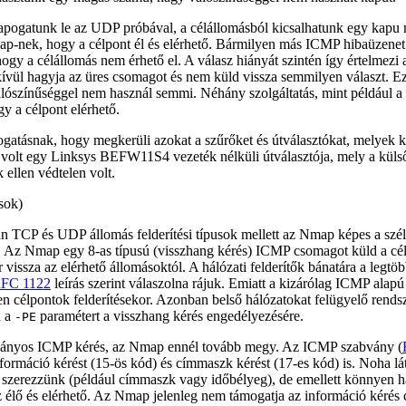
tapogatunk le az UDP próbával, a célállomásból kicsalhatunk egy kapu
ap-nek, hogy a célpont él és elérhető. Bármilyen más ICMP hibaüzenet 
, hogy a célállomás nem érhető el. A válasz hiányát szintén így értelmezi
kívül hagyja az üres csomagot és nem küld vissza semmilyen választ. Ez
lószínűséggel nem használ semmi. Néhány szolgáltatás, mint például a
ogy a célpont elérhető.
gatásnak, hogy megkerüli azokat a szűrőket és útválasztókat, melyek k
 volt egy Linksys BEFW11S4 vezeték nélküli útválasztója, mely a küls
ellen védtelen volt.
sok)
n TCP és UDP állomás felderítési típusok mellett az Nmap képes a szél
. Az Nmap egy 8-as típusú (visszhang kérés) ICMP csomagot küld a cél 
vissza az elérhető állomásoktól. A hálózati felderítők bánatára a legtöb
FC 1122
leírás szerint válaszolna rájuk. Emiatt a kizárólag ICMP alapú
n célpontok felderítésekor. Azonban belső hálózatokat felügyelő rends
a a
paramétert a visszhang kérés engedélyezésére.
-PE
bványos ICMP kérés, az Nmap ennél tovább megy. Az ICMP szabvány (
nformáció kérést (15-ös kód) és címmaszk kérést (17-es kód) is. Noha lá
 szerezzünk (például címmaszk vagy időbélyeg), de emellett könnyen ha
az élő és elérhető. Az Nmap jelenleg nem támogatja az információ kérés