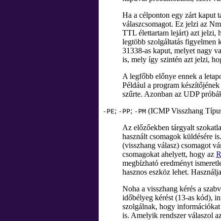
Ha a célponton egy zárt kaput 
válaszcsomagot. Ez jelzi az Nm
TTL élettartam lejárt) azt jelzi
legtöbb szolgáltatás figyelmen 
31338-as kaput, melyet nagy va
is, mely így szintén azt jelzi, h
A legfőbb előnye ennek a letapo
Például a program készítőjének
szűrte. Azonban az UDP próbák 
;
;
(ICMP Visszhang Típu
-PE
-PP
-PM
Az előzőekben tárgyalt szokatla
használt csomagok küldésére is
(visszhang válasz) csomagot vár 
csomagokat ahelyett, hogy az
R
megbízható eredményt ismeretle
hasznos eszköz lehet. Használj
Noha a visszhang kérés a sza
időbélyeg kérést (13-as kód), i
szolgálnak, hogy információkat
is. Amelyik rendszer válaszol 