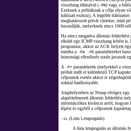
visszhang tiltásával (
) vagy a hál
-PN
Ezeknek a próbáknak a célja olyan vá
hálózati eszköz). A legtöbb hálózaton
meghatározott privát címekre, mint pél
használják, melyeknek nincs 1000-nél 
Ha nincs megadva állomás felderítés
elküld egy ICMP visszhang kérést is. 
programoz, akkor az ACK helyett eg
mintha a
paramétereket haszn
-PA -PE
biztonsági ellenőrzés során javasolt e
A
paraméterek (melyekkel a visszh
-P*
próbát indít el különböző TCP kapukra
célpontok esetén akkor is végrehajtód
sokkal hatékonyabb.
Alaphelyzeben az Nmap elvégez egy áll
alapértelmezett állomás felderítési m
információkra kiváncsi arról, hogyan 
lépést és egyből a célpontok kapuletap
(Lista Letapogatás)
-sL
A lista letapogatás az állomás f