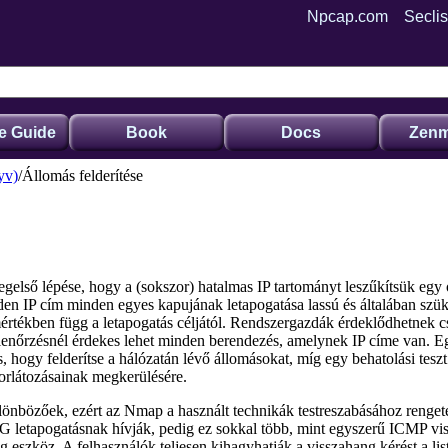
Npcap.com
Seclis
e Guide
Book
Docs
Zenm
yv)
Állomás felderítése
 legelső lépése, hogy a (sokszor) hatalmas IP tartományt leszűkítsük egy 
den IP cím minden egyes kapujának letapogatása lassú és általában szü
értékben függ a letapogatás céljától. Rendszergazdák érdeklődhetnek cs
llenőrzésnél érdekes lehet minden berendezés, amelynek IP címe van. 
 hogy felderítse a hálózatán lévő állomásokat, míg egy behatolási tesz
 korlátozásainak megkerülésére.
különbözőek, ezért az Nmap a használt technikák testreszabásához renget
G letapogatásnak hívják, pedig ez sokkal több, mint egyszerű ICMP vis
ng
eszköz. A felhasználók teljesen kihagyhatják a visszahang kérést a list