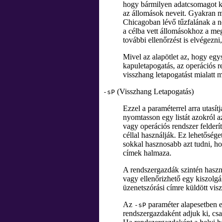
hogy bármilyen adatcsomagot k
az állomások neveit. Gyakran m
Chicagoban lévő tűzfalának a ne
a célba vett állomásokhoz a meg
további ellenőrzést is elvégezni
Mivel az alapötlet az, hogy egy
kapuletapogatás, az operációs r
visszhang letapogatást mialatt 
(Visszhang Letapogatás)
-sP
Ezzel a paraméterrel arra utas
nyomtasson egy listát azokról a
vagy operációs rendszer felderí
céllal használják. Ez lehetősége
sokkal hasznosabb azt tudni, ho
címek halmaza.
A rendszergazdák szintén haszno
vagy ellenőrizhető egy kiszolgá
üzenetszórási címre küldött vis
Az
paraméter alapesetben 
-sP
rendszergazdaként adjuk ki, c