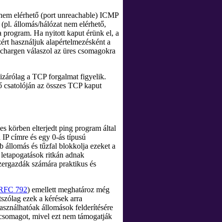
 nem elérhető (port unreachable) ICMP
(pl. állomás/hálózat nem elérhető,
 a program. Ha nyitott kaput érünk el, a
ért használjuk alapértelmezésként a
 chargen válaszol az üres csomagokra
izárólag a TCP forgalmat figyelik.
ő csatolóján az összes TCP kaput
es körben elterjedt
ping
program által
IP címre és egy 0-ás típusú
b állomás és tűzfal blokkolja ezeket a
 letapogatások ritkán adnak
zergazdák számára praktikus és
RFC 792
) emellett meghatároz még
tszólag ezek a kérések arra
sználhatóak állomások felderítésére
 csomagot, mivel ezt nem támogatják