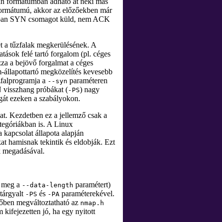
an formátumban adható át neki más
6 formátumú, akkor az előzőekben már
lójában SYN csomagot küld, nem ACK
t a tűzfalak megkerülésének. A
atások felé tartó forgalom (pl. céges
za a bejövő forgalmat a céges
em-állapottartó megközelítés kevesebb
űzfalprogramja a
paraméteren
--syn
N visszhang próbákat (
) nagy
-PS
agát ezeken a szabályokon.
kat. Kezdetben ez a jellemző csak a
ategóriákban is. A Linux
 kapcsolat állapota alapján
t hamisnak tekintik és eldobják. Ezt
 megadásával.
a meg a
paramétert)
--data-length
tárgyalt
és
paraméterekével.
-PS
-PA
dőben megváltoztatható az
nmap.h
jezetten jó, ha egy nyitott