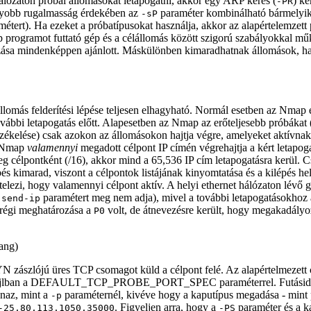
álózaton próbál állomásokat letapogatni, akkor egy ARP kérés (
) ke
-PR
gyobb rugalmasság érdekében az
paraméter kombinálható bármelyik f
-sP
étert). Ha ezeket a próbatípusokat használja, akkor az alapértelemze
programot futtató gép és a célállomás között szigorú szabályokkal műk
azása mindenképpen ajánlott. Máskülönben kimaradhatnak állomások, ha a
lomás felderítési lépése teljesen elhagyható. Normál esetben az Nmap ez
ábbi letapogatás előtt. Alapesetben az Nmap az erőteljesebb próbákat 
rzékelése) csak azokon az állomásokon hajtja végre, amelyeket aktívnak
az Nmap
valamennyi
megadott célpont IP címén végrehajtja a kért letapog
g célpontként (/16), akkor mind a 65,536 IP cím letapogatásra kerül. Cs
pés kimarad, viszont a célpontok listájának kinyomtatása és a kilépés he
ételezi, hogy valamennyi célpont aktív. A helyi ethernet hálózaton lévő
paramétert meg nem adja), mivel a további letapogatásokh
-send-ip
 régi meghatározása a
volt, de átnevezésre került, hogy megakadályo
P0
ang)
YN zászlójú üres TCP csomagot küld a célpont felé. Az alapértelmezett c
ájlban a DEFAULT_TCP_PROBE_PORT_SPEC paraméterrel. Futásidőb
anaz, mint a
paraméternél, kivéve hogy a kaputípus megadása - mint
-p
. Figyeljen arra, hogy a
paraméter és a k
-25,80,113,1050,35000
-PS