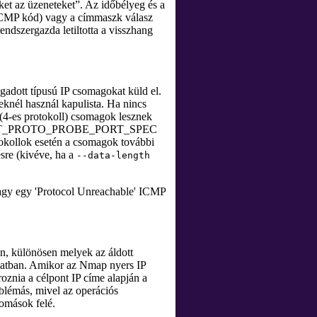
et az üzeneteket
”
. Az időbélyeg és a
 ICMP kód) vagy a címmaszk válasz
endszergazda letiltotta a visszhang
gadott típusú IP csomagokat küld el.
knél használ kapulista. Ha nincs
 (4-es protokoll) csomagok lesznek
LT_PROTO_PROBE_PORT_SPEC
tokollok esetén a csomagok további
sre (kivéve, ha a
--data-length
 vagy egy 'Protocol Unreachable' ICMP
on, különösen melyek az áldott
álatban. Amikor az Nmap nyers IP
oznia a célpont IP címe alapján a
oblémás, mivel az operációs
lomások felé.