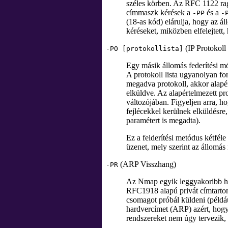
széles körben. Az RFC 1122 r
címmaszk kérések a
és a
-PP
-
(18-as kód) elárulja, hogy az á
kéréseket, miközben elfelejtett
(IP Protokoll
-PO [protokollista]
Egy másik állomás federítési mó
A protokoll lista ugyanolyan f
megadva protokoll, akkor alapér
elküldve. Az alapértelmezett pr
változójában. Figyeljen arra, 
fejlécekkel kerülnek elküldésre
paramétert is megadta).
Ez a felderítési metódus kétfél
üzenet, mely szerint az állomás n
(ARP Visszhang)
-PR
Az Nmap egyik leggyakoribb hasz
RFC1918 alapú privát címtartom
csomagot próbál küldeni (példáu
hardvercímet (ARP) azért, hogy 
rendszereket nem úgy tervezik, 