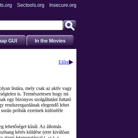
ts.org
Sectools.org
Insecure.org
ap GUI
In the Movies
Előre
olyan listára, mely csak az aktív vagy
kségtelen is. Természetesen hogy mi
ak egy bizonyos szolgáltatást futtató
Egy rendszergazdának elegendő lehet
t során próbák ezreinek különféle
eg lehetőséget kínál. Az állomás
szhang kérés küldése (erre kiválóan
a alapú letapogatással (
), a
-sL