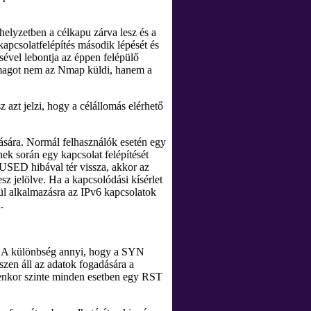
elyzetben a célkapu zárva lesz és a
kapcsolatfelépítés második lépését és
vel lebontja az éppen felépülő
omagot nem az Nmap küldi, hanem a
zt jelzi, hogy a célállomás elérhető
sára. Normál felhasználók esetén egy
ek során egy kapcsolat felépítését
ED hibával tér vissza, akkor az
 jelölve. Ha a kapcsolódási kísérlet
rül alkalmazásra az IPv6 kapcsolatok
.
. A különbség annyi, hogy a SYN
szen áll az adatok fogadására a
lyenkor szinte minden esetben egy RST