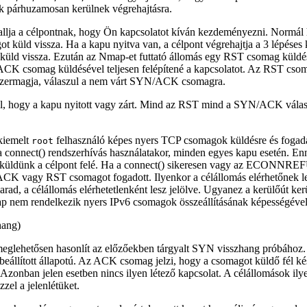
ák párhuzamosan kerülnek végrehajtásra.
gallja a célpontnak, hogy Ön kapcsolatot kíván kezdeményezni. Normál h
t küld vissza. Ha a kapu nyitva van, a célpont végrehajtja a 3 lépéses 
 vissza. Ezután az Nmap-et futtató állomás egy RST csomag küldésé
y ACK csomag küldésével teljesen felépítené a kapcsolatot. Az RST cs
dszermagja, válaszul a nem várt SYN/ACK csomagra.
 hogy a kapu nyitott vagy zárt. Mind az RST mind a SYN/ACK válasz a
kiemelt
felhasználó képes nyers TCP csomagok küldésre és fogadá
root
 connect() rendszerhívás használatakor, minden egyes kapu esetén. Enn
ldünk a célpont felé. Ha a connect() sikeresen vagy az ECONNREFUS
 vagy RST csomagot fogadott. Ilyenkor a célállomás elérhetőnek lesz
marad, a célállomás elérhetetlenként lesz jelölve. Ugyanez a kerülőút ke
map nem rendelkezik nyers IPv6 csomagok összeállításának képességével
ang)
glehetősen hasonlít az előzőekben tárgyalt SYN visszhang próbához
beállított állapotú. Az ACK csomag jelzi, hogy a csomagot küldő fél ké
l. Azonban jelen esetben nincs ilyen létező kapcsolat. A célállomások i
zel a jelenlétüket.