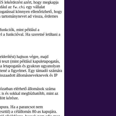
S lekérdezést azért, hogy megkapja
ldául az
egy vállalat
fw.chi
pogatással könnyen ellenőrizhető, hogy
n tartománynevet ad vissza, érdemes
funkciók, mint például a
a funkcióval. Ha szeretné letiltani a
elderítést) hajtson végre, majd
 teszt (mint például kapuletapogatás,
sta letapogatás és gyakran ugyanolyan
keltené a figyelmet. Egy támadó számára
 visszaadott állomásneveknevek és IP
álózatban elérhető állomások száma
k is és sokkal megbízhatóbb, mint az
ött kérésre.
apura. Ha a parancsot nem
sztül) a célállomás 80-as kapujára.