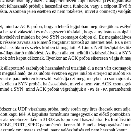
z hasonlóan ugyanazt az alapértelmezett kaput használja és ugyanoly
melt felhasználó próbálja használni ezt a funkciót, vagy a célpont IPv
azásra. Azonban jelen esetben ez nem tökéletes, mivel a connect() va
N, mind az ACK próba, hogy a lehető legjobban megnöveljük az esélyé
a be az útválasztóit és más egyszerű tűzfalait, hogy a nyilvános szolgált
) kivételével minden bejövő SYN csomagot dobjon el. Ez megakadályoz
k részére zavartalan kimenő forgalmat biztosít az Internet felé. Ez a n
/útválasztókon és széles körben támogatott. A Linux Netfilter/iptables t
em-állapottartó működést. Az ilyen állapot nélküli tűzfalszabályok a SY
 azok zárt kaput céloznak. Ilyenkor az ACK próba sikeresen vágja át m
ak állapottartó szabályok használatával utasítják el a nem várt csomago
lt megtalálható, de az utóbbi években egyre inkább elterjed az alsóbb k
paraméteren keresztül valósítja ezt meg, melyben a csomagokat a
state
erek ellen a SYN próbák hatásosabbak, mivel a nem várt ACK csomagoka
 ha mind a SYN, mind ACK próbát végrehajtjuk a
és
paraméterek
-PS
-PA
módszer az UDP visszhang próba, mely során egy üres (hacsak nem adj
tt kapu felé. A kapulista formátuma megegyezik az előző pontokban 
alapértelmezettként a 31338-as kapu kerül használatra. Ez fordítási i
ORT_SPEC paraméterén keresztül. Ennél a letapogatásnál nem kife
lasztunk egy magas számú, nagy valószínűséggel nem használt kaput.