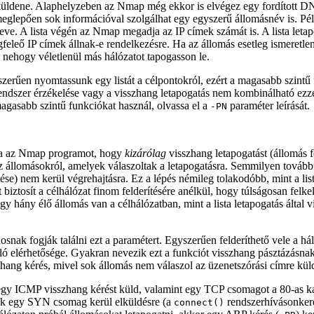
üldene. Alaphelyzeben az Nmap még ekkor is elvégez egy fordított DN
eglepően sok információval szolgálhat egy egyszerű állomásnév is. Pé
ve. A lista végén az Nmap megadja az IP címek számát is. A lista leta
feleő IP címek állnak-e rendelkezésre. Ha az állomás esetleg ismeretle
, nehogy véletlenül más hálózatot tapogasson le.
szerűen nyomtassunk egy listát a célpontokról, ezért a magasabb szintű 
endszer érzékelése vagy a visszhang letapogatás nem kombinálható ezzel 
magasabb szintű funkciókat használ, olvassa el a
paraméter leírását.
-PN
ítja az Nmap programot, hogy
kizárólag
visszhang letapogatást (állomás f
z állomásokról, amelyek válaszoltak a letapogatásra. Semmilyen további
tése) nem kerül végrehajtásra. Ez a lépés némileg tolakodóbb, mint a li
t biztosít a célhálózat finom felderítésére anélkül, hogy túlságosan fel
gy hány élő állomás van a célhálózatban, mint a lista letapogatás által
snak fogják találni ezt a paramétert. Egyszerűen felderíthető vele a h
ló elérhetősége. Gyakran nevezik ezt a funkciót visszhang pásztázásna
zhang kérés, mivel sok állomás nem válaszol az üzenetszórási címre küld
egy ICMP visszhang kérést küld, valamint egy TCP csomagot a 80-as k
sak egy SYN csomag kerül elküldésre (a
rendszerhívásonkere
connect()