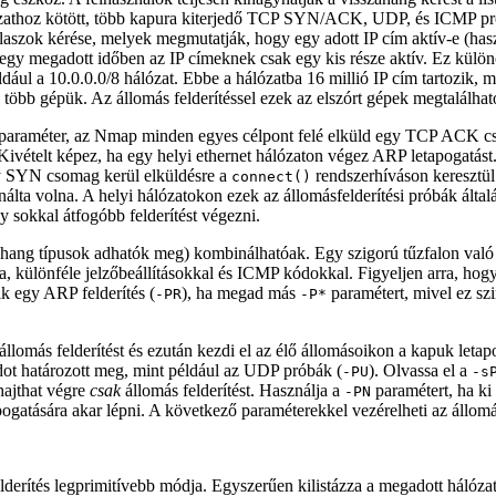
ózathoz kötött, több kapura kiterjedő TCP SYN/ACK, UDP, és ICMP pró
laszok kérése, melyek megmutatják, hogy egy adott IP cím aktív-e (has
 egy megadott időben az IP címeknek csak egy kis része aktív. Ez külö
dául a 10.0.0.0/8 hálózat. Ebbe a hálózatba 16 millió IP cím tartozik, m
több gépük. Az állomás felderítéssel ezek az elszórt gépek megtalálhat
i paraméter, az Nmap minden egyes célpont felé elküld egy TCP ACK cs
Kivételt képez, ha egy helyi ethernet hálózaton végez ARP letapogatást
y SYN csomag kerül elküldésre a
rendszerhíváson keresztül
connect()
álta volna. A helyi hálózatokon ezek az állomásfelderítési próbák ált
gy sokkal átfogóbb felderítést végezni.
ang típusok adhatók meg) kombinálhatóak. Egy szigorú tűzfalon való át
, különféle jelzőbeállításokkal és ICMP kódokkal. Figyeljen arra, hogy
ik egy ARP felderítés (
), ha megad más
paramétert, mivel ez sz
-PR
-P*
omás felderítést és ezután kezdi el az élő állomásoikon a kapuk letapo
ódot határozott meg, mint például az UDP próbák (
). Olvassa el a
-PU
-s
hajthat végre
csak
állomás felderítést. Használja a
paramétert, ha ki 
-PN
ogatására akar lépni. A következő paraméterekkel vezérelheti az állomás
elderítés legprimitívebb módja. Egyszerűen kilistázza a megadott hálóza