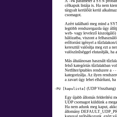
A
paraméter a SYN próbáho
-PA
célkapuk listája is. Ha nem kie
tárgyalt kerülőút kerül alkalm
csomagot.
Azért található meg mind a SY
legtöbb rendszergazda úgy állítj
web- vagy levelező kiszolgáló
hálózatba, viszont a felhasználó
erőforrást igényel a tűzfalakon
keresztül valósítja meg ezt a n
valószínűséggel elutasítják, ha
Más általánosan használt tűzfal
felső kategóriás tűzfalakban vo
Netfilter/iptables rendszere a
--
kategorizálja. Az ilyen rendsz
a zavart úgy lehet elhárítani,
(UDP Visszhang)
-PU [kapulista]
Egy újabb állomás felderítési 
UDP csomagot küldünk a megado
Ha nem adunk meg kaput, akkor 
állomány DEFAULT_UDP_PROBE_P
kapuval próbálkozunk, ezért vá