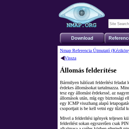
Download
Referenc
Nmap Referencia Útmutató (Kézikön
Vissza
Állomás felderítése
Bármilyen hálózati felderítési feladat
érdekes állomásokat tartalmazza. Min
tesz egy állomást érdekessé, az nagym
állomások után, míg egy biztonsági e
egy ICMP visszhang alapú letapogatás,
csoportjait is be kell vetni egy tűzfal
Mivel a felderítési igények teljesen 
felderítést sokan egyszerűen csak PIN
alkalmasa a széles körben elterjedt
pi