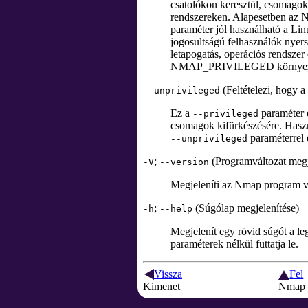
csatolókon keresztül, csomagok
rendszereken. Alapesetben az Nm
paraméter jól használható a Li
jogosultságú felhasználók nyer
letapogatás, operációs rendszer 
NMAP_PRIVILEGED környezeti 
(Feltételezi, hogy a
--unprivileged
Ez a
paraméter e
--privileged
csomagok kifürkészésére. Haszno
paraméterrel
--unprivileged
;
(Programváltozat megj
-V
--version
Megjeleníti az Nmap program vá
;
(Súgólap megjelenítése)
-h
--help
Megjelenít egy rövid súgót a l
paraméterek nélkül futtatja le.
Vissza
Fel
Kimenet
Nmap 