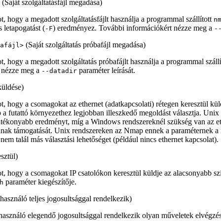
(Saját szolgáltatásfájl megadása)
, hogy a megadott szolgáltatásfájlt használja a programmal szállított
n
 letapogatást (
) eredményez. További információkért nézze meg a
-F
-
(Saját szolgáltatás próbafájl megadása)
afájl>
, hogy a megadott szolgáltatás próbafájlt használja a programmal szállí
t nézze meg a
paraméter leírását.
--datadir
küldése)
, hogy a csomagokat az ethernet (adatkapcsolati) rétegen keresztül kül
a futattó környezethez legjobban illeszkedő megoldást választja. Unix 
ghatékonyabb eredményt, míg a Windows rendszereknél szükség van az et
atának támogatását. Unix rendszereken az Nmap ennek a paraméternek a 
em talál más választási lehetőséget (például nincs ethernet kapcsolat).
sztül)
, hogy a csomagokat IP csatolókon keresztül küldje az alacsonyabb szin
paraméter kiegészítője.
h
lhasználó teljes jogosultsággal rendelkezik)
lhasználó elegendő jogosultsággal rendelkezik olyan műveletek elvégzés