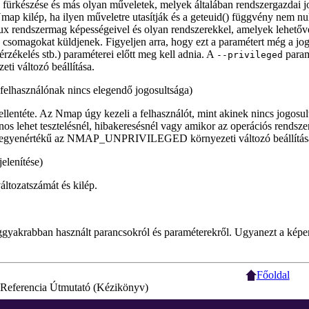
 fürkészése és más olyan műveletek, melyek általában rendszergazdai 
ap kilép, ha ilyen műveletre utasítják és a geteuid() függvény nem nul
nux rendszermag képességeivel és olyan rendszerekkel, amelyek lehetőv
s csomagokat küldjenek. Figyeljen arra, hogy ezt a paramétert még a j
érzékelés stb.) paraméterei előtt meg kell adnia. A
param
--privileged
változó beállítása.
 felhasználónak nincs elegendő jogosultsága)
llentéte. Az Nmap úgy kezeli a felhasználót, mint akinek nincs jogosul
s lehet tesztelésnél, hibakeresésnél vagy amikor az operációs rendszer
 egyenértékű az NMAP_UNPRIVILEGED környezeti változó beállítás
elenítése)
ltozatszámát és kilép.
eggyakrabban használt parancsokról és paraméterekről. Ugyanezt a kép
Főoldal
Referencia Útmutató (Kézikönyv)