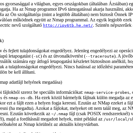
ros gyorsasággal a világban, egyes országokban (általában Ázsiában) eg
gatja. Ha az Nmap programot IPv6 támogatással akarja használni, akko
. Ha az Ön szolgáltatója (mint a legtöbb általában) nem biztosít Önnek 
kiválóan működnek együtt az Nmap programmal. Az egyik legjobb ezek 
ectric nevű szolgáltató
. Szintén népszerűek 
http://ipv6tb.he.net/
k)
 és fejlett tulajdonságokat engedélyez. Jelenleg engedélyezi az operáci
alapú letapogatást (
) és az útvonalkövetést (
). A jövő
-sC
--traceroute
ználók számára egy átfogó letapogatási készletet biztosítson anélkül, h
k a tulajdonságokat engedélyezi. Nincs hatással az időzítési paraméter
lön be kell állítani.
map adatfájl helyének megadása)
 fájlokból szerez be speciális információkat:
,
nmap-service-probes
és
. Ha ezek közül bármelyik fájlnak külön megadja az e
s
nmap-os-db
kor ezt a fájlt ezen a helyen fogja keresni. Ezután az NMap ezeket a fáj
esni (ha megadta). Azokat a fájlokat, melyeket ott nem talál meg, a
esni. Ezután következik az
fájl (csak POSIX rendszereknél) 
~/.nmap
l), majd a fordításnál megadott helyek, mint például az
/usr/local/s
próbaként az Nmap körülnéz az aktuális könyvtárban.