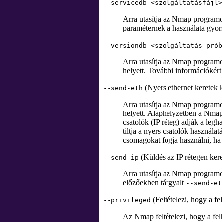
--servicedb <szolgáltatásfájl>
Arra utasítja az Nmap programot
paraméternek a használata gyors
--versiondb <szolgáltatás prób
Arra utasítja az Nmap programot
helyett. További információkér
(Nyers ethernet keretek 
--send-eth
Arra utasítja az Nmap programot
helyett. Alaphelyzetben a Nmap 
csatolók (IP réteg) adják a le
tiltja a nyers csatolók használ
csomagokat fogja használni, ha n
(Küldés az IP rétegen kere
--send-ip
Arra utasítja az Nmap programot
előzőekben tárgyalt
--send-et
(Feltételezi, hogy a fe
--privileged
Az Nmap feltételezi, hogy a fe