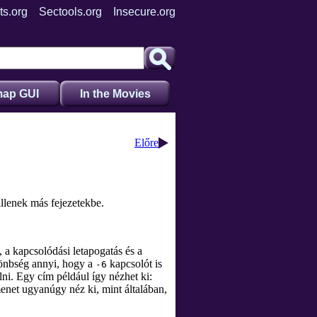
ts.org
Sectools.org
Insecure.org
ap GUI
In the Movies
Előre
llenek más fejezetekbe.
a kapcsolódási letapogatás és a
ülönbség annyi, hogy a
kapcsolót is
-6
i. Egy cím például így nézhet ki:
menet ugyanúgy néz ki, mint általában,