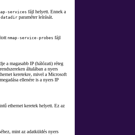
fájl helyett. Ennek a
map-services
paraméter leírását.
-datadir
tott
fájl
nmap-service-probes
dje a magasabb IP (hálózati) réteg
rendszereken általában a nyers
hernet keretekre, mivel a Microsoft
megadása ellenére is a nyers IP
tű ethernet keretek helyett. Ez az
éhez, mint az adatküldés nyers