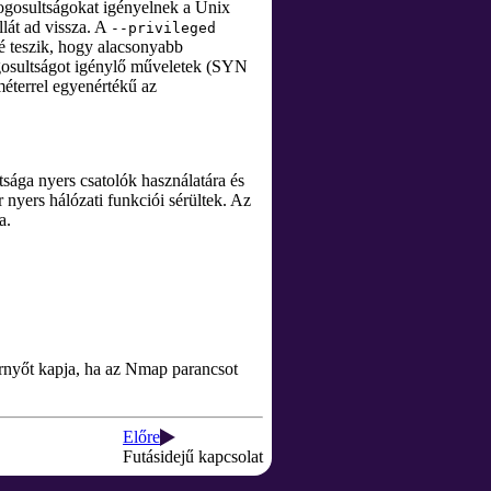
jogosultságokat igényelnek a Unix
lát ad vissza. A
--privileged
é teszik, hogy alacsonyabb
ogosultságot igénylő műveletek (SYN
éterrel egyenértékű az
tsága nyers csatolók használatára és
 nyers hálózati funkciói sérültek. Az
a.
ernyőt kapja, ha az Nmap parancsot
Előre
Futásidejű kapcsolat