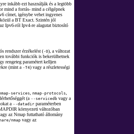
yre inkább ezt használják és a legtöbb
r mind a forrás- mind a célgépnek
IPv6 címet, igénybe vehet ingyenes
közül a BT Exact. Szintén jól
az Ipv6-ról Ipv4-re alagutat biztosító
ós rendszer érzékelést (
), a változat
-O
ben további funkciók is bekerülhetnek
ogy rengeteg paramétert kelljen
ekre (mint a
) vagy a részletességi
-T4
,
,
nmap-services
nmap-protocols
lérhetőséggét (a
vagy a
--servicedb
lokat a
paraméterben
--datadir
z NMAPDIR környezeti változóban
vagy az Nmap futtatható állomány
vagy az
hare/nmap