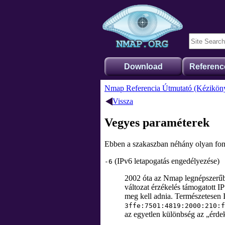
Download
Referenc
Nmap Referencia Útmutató (Kézikön
Vissza
Vegyes paraméterek
Ebben a szakaszban néhány olyan fonto
(IPv6 letapogatás engedélyezése)
-6
2002 óta az Nmap legnépszerűbb
változat érzékelés támogatott I
meg kell adnia. Természetesen 
3ffe:7501:4819:2000:210:f
az egyetlen különbség az
„
érde