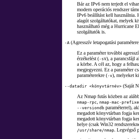
Bár az IPv6 nem terjedt el viha
modern operációs rendszer támo
IPv6 beállítást kell használnia
alagút szolgáltatókat, melyek 
használható még a Hurricane El
szolgáltatók is.
(Agresszív letapogatási paramétere
-A
Ez a paraméter további agresszív
érzékelést (
), a parancsfájl 
-sV
a körbe. A cél az, hogy a felhas
megjegyezni. Ez a paraméter csa
paraméterekre (
), melyeket kü
-v
(Saját N
--datadir <könyvtárnév>
Az Nmap futás közben az alábbi
,
nmap-rpc
nmap-mac-prefixe
paraméterrel), ak
--versiondb
megadott könyvtárban fogja ker
megadott könyvtárban fogja ker
helye (csak Win32 rendszerekné
. Legvégső 
/usr/share/nmap