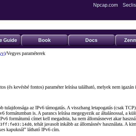
Npcap.com
Seclis
e Guide
Book
Docs
Zenm
yv)
Vegyes paraméterek
s (és kevésbé fontos) paraméter leírása található, melyek nem igazán i
 tulajdonsága az IPv6 támogatás. A visszhang letapogatás (csak TCP), 
Pv6 formátumban is. A parancs leírása megegyezik az általánossal, a k
IPv6 formátumú címet kell megadnia, ha nem állomásnevet akar használn
, tehát javasolt inkább az állomásnév használata. A ki
3ff:fe03:14d0
kes kapuknál
”
látható IPv6 cím.