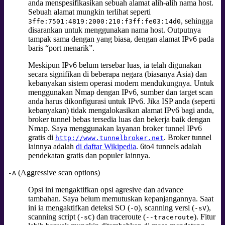
anda menspesifikasikan sebuah alamat alih-alih nama host.
Sebuah alamat mungkin terlihat seperti
, sehingga
3ffe:7501:4819:2000:210:f3ff:fe03:14d0
disarankan untuk menggunakan nama host. Outputnya
tampak sama dengan yang biasa, dengan alamat IPv6 pada
baris
“
port menarik
”
.
Meskipun IPv6 belum tersebar luas, ia telah digunakan
secara signifikan di beberapa negara (biasanya Asia) dan
kebanyakan sistem operasi modern mendukungnya. Untuk
menggunakan Nmap dengan IPv6, sumber dan target scan
anda harus dikonfigurasi untuk IPv6. Jika ISP anda (seperti
kebanyakan) tidak mengalokasikan alamat IPv6 bagi anda,
broker tunnel bebas tersedia luas dan bekerja baik dengan
Nmap. Saya menggunakan layanan broker tunnel IPv6
gratis
di
. Broker tunnel
http://www.tunnelbroker.net
lainnya adalah
di daftar Wikipedia
. 6to4 tunnels adalah
pendekatan gratis dan populer lainnya.
(Aggressive scan options)
-A
Opsi ini mengaktifkan opsi agresive dan advance
tambahan. Saya belum memutuskan kepanjangannya. Saat
ini ia mengaktifkan deteksi SO (
), scanning versi (
),
-O
-sV
scanning script (
) dan traceroute (
).
Fitur
-sC
--traceroute