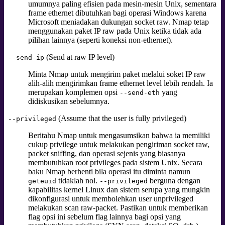
umumnya paling efisien pada mesin-mesin Unix, sementara
frame ethernet dibutuhkan bagi operasi Windows karena
Microsoft meniadakan dukungan socket raw. Nmap tetap
menggunakan paket IP raw pada Unix ketika tidak ada
pilihan lainnya (seperti koneksi non-ethernet).
(Send at raw IP level)
--send-ip
Minta Nmap untuk mengirim paket melalui soket IP raw
alih-alih mengirimkan frame ethernet level lebih rendah. Ia
merupakan komplemen opsi
yang
--send-eth
didiskusikan sebelumnya.
(Assume that the user is fully privileged)
--privileged
Beritahu Nmap untuk mengasumsikan bahwa ia memiliki
cukup privilege untuk melakukan pengiriman socket raw,
packet sniffing, dan operasi sejenis yang biasanya
membutuhkan root privileges
pada sistem Unix. Secara
baku Nmap berhenti bila operasi itu diminta namun
tidaklah nol.
berguna dengan
geteuid
--privileged
kapabilitas kernel Linux dan sistem serupa yang mungkin
dikonfigurasi untuk membolehkan user unprivileged
melakukan scan raw-packet. Pastikan untuk memberikan
flag opsi ini sebelum flag lainnya bagi opsi yang