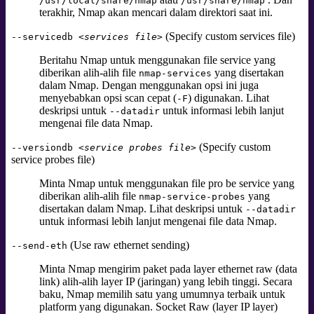
/usr/local/share/nmap
/usr/share/nmap
terakhir, Nmap akan mencari dalam direktori saat ini.
(Specify custom services file)
--servicedb
<services file>
Beritahu Nmap untuk menggunakan file service yang
diberikan alih-alih file
yang disertakan
nmap-services
dalam Nmap. Dengan menggunakan opsi ini juga
menyebabkan opsi scan cepat (
) digunakan. Lihat
-F
deskripsi untuk
untuk informasi lebih lanjut
--datadir
mengenai file data Nmap.
(Specify custom
--versiondb
<service probes file>
service probes file)
Minta Nmap untuk menggunakan file pro be service yang
diberikan alih-alih file
yang
nmap-service-probes
disertakan dalam Nmap. Lihat deskripsi untuk
--datadir
untuk informasi lebih lanjut mengenai file data Nmap.
(Use raw ethernet sending)
--send-eth
Minta Nmap mengirim paket pada layer ethernet raw (data
link) alih-alih layer IP (jaringan) yang lebih tinggi. Secara
baku, Nmap memilih satu yang umumnya terbaik untuk
platform yang digunakan. Socket Raw (layer IP layer)