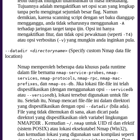
lebih banyak mungkin ditambahkan di masa mendatang.
Tujuannya adalah mengaktifkan set opsi scan yang lengkap
tanpa perlu mengingat sejumlah besar flag. Namun
demikian, karena scanning script dengan set baku dianggap
mengganggu, anda tidak seharusnya menggunakan
-A
terhadap jaringan target tanpa ijin. Opsi ini hanya
mengaktifkan fitur, dan tidak opsi pewaktuan (seperti
)
-T4
atau opsi verbositas (
) yang mungkin anda inginkan pula.
-v
(Specify custom Nmap data file
--datadir
<directoryname>
location)
Nmap memperoleh beberapa data khusus pada runtime
dalam file bernama
,
nmap-service-probes
nmap-
,
,
,
services
nmap-protocols
nmap-rpc
nmap-mac-
, dan
. Jika lokasi file-file ini telah
prefixes
nmap-os-db
dispesifikasikan (dengan menggunakan opsi
--servicedb
atau
), lokasi tersebut digunakan untuk file
--versiondb
itu. Setelah itu, Nmap mencari file-file ini dalam direktori
yang dispesifikasikan dengan opsi
(bila ada).
--datadir
File yang tidak ditemukan di sana, akan dicari pada
direktori yang dispesifikasikan oleh variabel lingkungan
NMAPDIR
. Kemudian
untuk UID ril dan efektif
~/.nmap
(sistem POSIX) atau lokasi eksekutabel Nmap (Win32),
dan kemudian lokasi yang digunakan saat kompilasi seperti
atau
. Dan