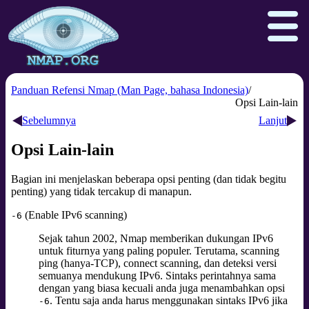
Panduan Refensi Nmap (Man Page, bahasa Indonesia)
Opsi Lain-lain
Sebelumnya
Lanjut
Download
Reference Guide
Book
Opsi Lain-lain
Docs
Zenmap GUI
In the Movies
Bagian ini menjelaskan beberapa opsi penting (dan tidak begitu
Npcap.com
Seclists.org
penting) yang tidak tercakup di manapun.
Sectools.org
Insecure.org
(Enable IPv6 scanning)
-6
Sejak tahun 2002, Nmap memberikan dukungan IPv6
untuk fiturnya yang paling populer. Terutama, scanning
ping (hanya-TCP), connect scanning, dan deteksi versi
semuanya mendukung IPv6. Sintaks perintahnya sama
dengan yang biasa kecuali anda juga menambahkan opsi
. Tentu saja anda harus menggunakan sintaks IPv6 jika
-6