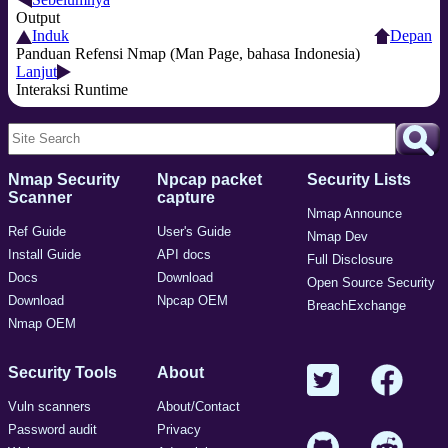
Output
Induk
Depan
Panduan Refensi Nmap (Man Page, bahasa Indonesia)
Lanjut
Interaksi Runtime
Nmap Security
Npcap packet
Security Lists
Scanner
capture
Nmap Announce
Ref Guide
User's Guide
Nmap Dev
Install Guide
API docs
Full Disclosure
Docs
Download
Open Source Security
Download
Npcap OEM
BreachExchange
Nmap OEM
Security Tools
About
Vuln scanners
About/Contact
Password audit
Privacy