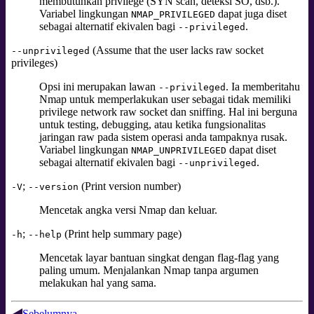
membutuhkan privilege (SYN scan, deteksi SO, dsb.).
Variabel lingkungan
dapat juga diset
NMAP_PRIVILEGED
sebagai alternatif ekivalen bagi
.
--privileged
(Assume that the user lacks raw socket
--unprivileged
privileges)
Opsi ini merupakan lawan
. Ia memberitahu
--privileged
Nmap untuk memperlakukan user sebagai tidak memiliki
privilege network raw socket dan sniffing. Hal ini berguna
untuk testing, debugging, atau ketika fungsionalitas
jaringan raw pada sistem operasi anda tampaknya rusak.
Variabel lingkungan
dapat diset
NMAP_UNPRIVILEGED
sebagai alternatif ekivalen bagi
.
--unprivileged
;
(Print version number)
-V
--version
Mencetak angka versi Nmap dan keluar.
;
(Print help summary page)
-h
--help
Mencetak layar bantuan singkat dengan flag-flag yang
paling umum. Menjalankan Nmap tanpa argumen
melakukan hal yang sama.
Sebelumnya