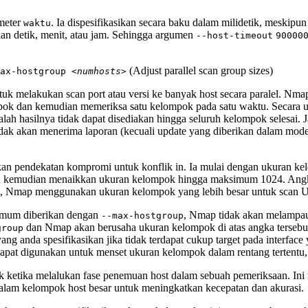
meter
. Ia dispesifikasikan secara baku dalam milidetik, meskip
waktu
ikan detik, menit, atau jam. Sehingga argumen
--host-timeout
90000
(Adjust parallel scan group sizes)
max-hostgroup
<numhosts>
 melakukan scan port atau versi ke banyak host secara paralel. Nm
mpok dan kemudian memeriksa satu kelompok pada satu waktu. Secara 
alah hasilnya tidak dapat disediakan hingga seluruh kelompok selesai.
dak akan menerima laporan (kecuali update yang diberikan dalam mode
 pendekatan kompromi untuk konflik in. Ia mulai dengan ukuran kelo
dan kemudian menaikkan ukuran kelompok hingga maksimum 1024. Angk
nsi, Nmap menggunakan ukuran kelompok yang lebih besar untuk scan U
imum diberikan dengan
, Nmap tidak akan melampau
--max-hostgroup
dan Nmap akan berusaha ukuran kelompok di atas angka terse
group
ang anda spesifikasikan jika tidak terdapat cukup target pada interfa
pat digunakan untuk menset ukuran kelompok dalam rentang tertentu, n
fek ketika melalukan fase penemuan host dalam sebuah pemeriksaan. Ini
dalam kelompok host besar untuk meningkatkan kecepatan dan akurasi.