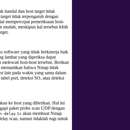
k handal dan host target tidak
arget tidak terpengaruh dengan
ansial mempercepat pemeriksaan host-
n mudah, meskipun hal tersebut lebih
rget.
 software yang tidak berkinerja baik
ing lambat yang diperiksa dapat
melewati host-host tersebut. Berikan
 memastikan bahwa Nmap tidak
st lain pada waktu yang sama dalam
tabel port, deteksi SO, atau deteksi
an ke host yang diberikan. Hal ini
ggapi paket probe scan UDP dengan
akan membuat Nmap
n-delay
1s
elay scan, namun tidaklah rugi untuk