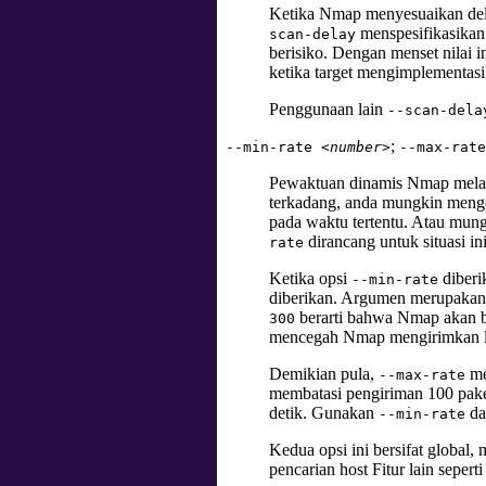
Ketika Nmap menyesuaikan dela
menspesifikasikan
scan-delay
berisiko. Dengan menset nilai i
ketika target mengimplementasi
Penggunaan lain
--scan-dela
;
--min-rate
<number>
--max-rat
Pewaktuan dinamis Nmap melak
terkadang, anda mungkin menget
pada waktu tertentu. Atau mun
dirancang untuk situasi ini
rate
Ketika opsi
diberi
--min-rate
diberikan. Argumen merupakan a
berarti bahwa Nmap akan be
300
mencegah Nmap mengirimkan le
Demikian pula,
me
--max-rate
membatasi pengiriman 100 pake
detik. Gunakan
d
--min-rate
Kedua opsi ini bersifat global
pencarian host Fitur lain sepe