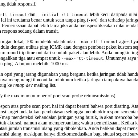
g tidak responsif.
dan
lebih kecil daripada nil
rtt-timeout
--initial-rtt-timeout
Hal ini terutama benar untuk scan tanpa ping (
), dan terhadap jaring
-PN
f. Pemeriksaan dapat lebih lama jika anda menspesifikasikan nilai rend
a respons sedang dalam transit.
ringan lokal, 100 milidetik adalah nilai
agresif ya
--max-rtt-timeout
h dulu dengan utilitas ping ICMP, atau dengan pembuat paket kustom se
mum round trip time out dari sepuluh paket atau lebih. Anda mungkin 
ngalikan tiga atau empat untuk
. Umumnya saya t
--max-rtt-timeout
u ping. Ataupun melebihi 1000 ms.
 opsi yang jarang digunakan yang berguna ketika jaringan tidak hand
hanya mengurangi timeout ke minimum ketika jaringan tampaknya handa
 bug ke
nmap-dev
mailing list.
y the maximum number of port scan probe retransmissions)
on atas probe scan port, hal ini dapat berarti bahwa port disaring. A
host target melakukan pembatasan sehingga memblokir respon sement
 Nmap mendeteksi kehandalan jaringan yang buruk, ia akan mencoba be
ntuk akurasi, namun akan memperpanjang waktu pemeriksaan. Ketika ki
tasi jumlah transmisi ulang yang dibolehkan. Anda bahkan dapat mens
misi ulang, meskipun hanya direkomendasikan bagi situasi seperti survei