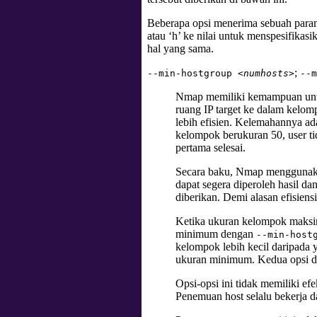
Beberapa opsi menerima sebuah para
atau ‘h’ ke nilai untuk menspesifikas
hal yang sama.
;
--min-hostgroup
<numhosts>
--
Nmap memiliki kemampuan untuk
ruang IP target ke dalam kelo
lebih efisien. Kelemahannya ad
kelompok berukuran 50, user ti
pertama selesai.
Secara baku, Nmap menggunakan
dapat segera diperoleh hasil 
diberikan. Demi alasan efisie
Ketika ukuran kelompok maks
minimum dengan
--min-host
kelompok lebih kecil daripada y
ukuran minimum. Kedua opsi da
Opsi-opsi ini tidak memiliki e
Penemuan host selalu bekerja 