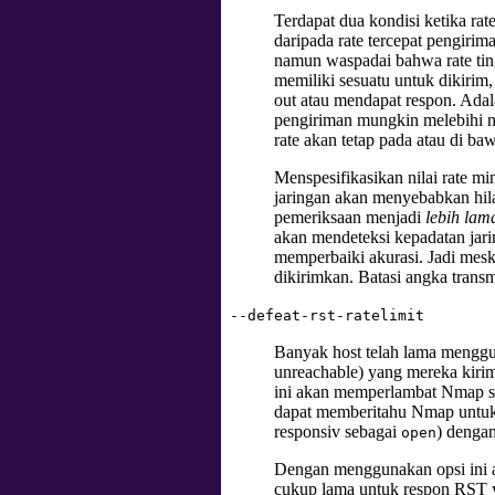
Terdapat dua kondisi ketika rat
daripada rate tercepat pengir
namun waspadai bahwa rate tin
memiliki sesuatu untuk dikirim
out atau mendapat respon. Adal
pengiriman mungkin melebihi n
rate akan tetap pada atau di b
Menspesifikasikan nilai rate m
jaringan akan menyebabkan hil
pemeriksaan menjadi
lebih lam
akan mendeteksi kepadatan jari
memperbaiki akurasi. Jadi mesk
dikirimkan. Batasi angka trans
--defeat-rst-ratelimit
Banyak host telah lama mengg
unreachable) yang mereka kirim
ini akan memperlambat Nmap se
dapat memberitahu Nmap untuk 
responsiv sebagai
) denga
open
Dengan menggunakan opsi ini a
cukup lama untuk respon RST y