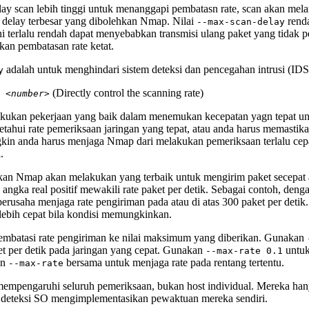
y scan lebih tinggi untuk menanggapi pembatasn rate, scan akan mela
 delay terbesar yang dibolehkan Nmap. Nilai
rend
--max-scan-delay
ni terlalu rendah dapat menyebabkan transmisi ulang paket yang tidak p
kan pembatasan rate ketat.
adalah untuk menghindari sistem deteksi dan pencegahan intrusi (ID
y
(Directly control the scanning rate)
e
<number>
ukan pekerjaan yang baik dalam menemukan kecepatan yagn tepat u
ahui rate pemeriksaan jaringan yang tepat, atau anda harus memastik
gkin anda harus menjaga Nmap dari melakukan pemeriksaan terlalu cep
.
kan Nmap akan melakukan yang terbaik untuk mengirim paket secepat at
ngka real positif mewakili rate paket per detik. Sebagai contoh, den
rusaha menjaga rate pengiriman pada atau di atas 300 paket per detik.
bih cepat bila kondisi memungkinkan.
mbatasi rate pengiriman ke nilai maksimum yang diberikan. Gunakan
t per detik pada jaringan yang cepat. Gunakan
untuk
--max-rate 0.1
an
bersama untuk menjaga rate pada rentang tertentu.
--max-rate
, mempengaruhi seluruh pemeriksaan, bukan host individual. Mereka h
rti deteksi SO mengimplementasikan pewaktuan mereka sendiri.