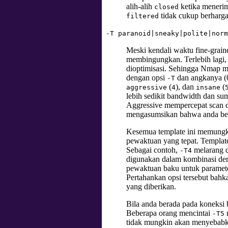
alih-alih
ketika menerim
closed
tidak cukup berharga
filtered
-T paranoid|sneaky|polite|norm
Meski kendali waktu fine-grai
membingungkan. Terlebih lagi,
dioptimisasi. Sehingga Nmap 
dengan opsi
dan angkanya (
-T
(
), dan
(
aggressive
4
insane
lebih sedikit bandwidth dan s
Aggressive mempercepat scan d
mengasumsikan bahwa anda bera
Kesemua template ini memungki
pewaktuan yang tepat. Template
Sebagai contoh,
melarang d
-T4
digunakan dalam kombinasi deng
pewaktuan baku untuk paramet
Pertahankan opsi tersebut bahk
yang diberikan.
Bila anda berada pada koneksi
Beberapa orang mencintai
m
-T5
tidak mungkin akan menyebabka