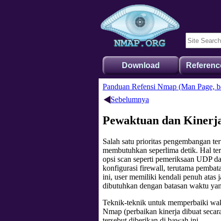
Download
Referenc
Panduan Refensi Nmap (Man Page, ba
Sebelumnya
Pewaktuan dan Kinerj
Salah satu prioritas pengembangan te
membutuhkan seperlima detik. Hal ter
opsi scan seperti pemeriksaan UDP da
konfigurasi firewall, terutama pemb
ini, user memiliki kendali penuh ata
dibutuhkan dengan batasan waktu yan
Teknik-teknik untuk memperbaiki wakt
Nmap (perbaikan kinerja dibuat secar
tersebut diberikan di bawah ini.