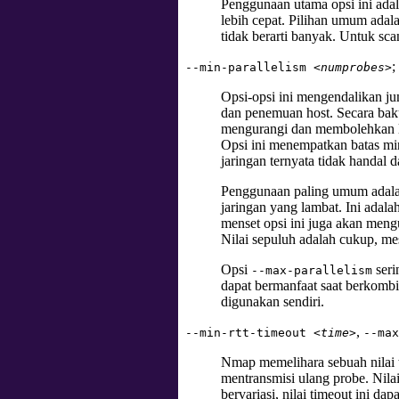
Penggunaan utama opsi ini ada
lebih cepat. Pilihan umum ada
tidak berarti banyak. Untuk sc
;
--min-parallelism
<numprobes>
Opsi-opsi ini mengendalikan ju
dan penemuan host. Secara baku
mengurangi dan membolehkan le
Opsi ini menempatkan batas min
jaringan ternyata tidak handal
Penggunaan paling umum adal
jaringan yang lambat. Ini adal
menset opsi ini juga akan men
Nilai sepuluh adalah cukup, mes
Opsi
seri
--max-parallelism
dapat bermanfaat saat berkomb
digunakan sendiri.
,
--min-rtt-timeout
<time>
--ma
Nmap memelihara sebuah nilai 
mentransmisi ulang probe. Nila
bervariasi, nilai timeout ini da