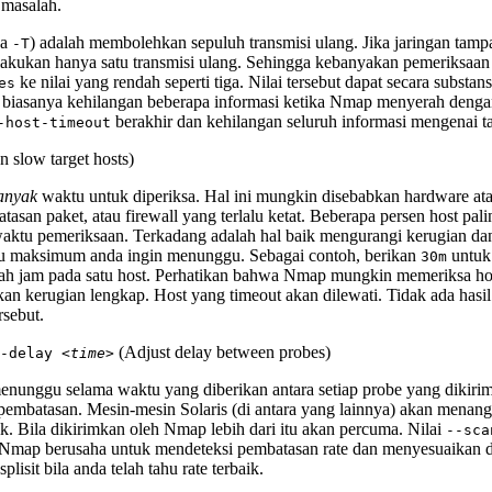
 masalah.
pa
) adalah membolehkan sepuluh transmisi ulang. Jika jaringan tampa
-T
kukan hanya satu transmisi ulang. Sehingga kebanyakan pemeriksaan t
ke nilai yang rendah seperti tiga. Nilai tersebut dapat secara subst
es
da biasanya kehilangan beberapa informasi ketika Nmap menyerah denga
berakhir dan kehilangan seluruh informasi mengenai ta
-host-timeout
 slow target hosts)
anyak
waktu untuk diperiksa. Hal ini mungkin disebabkan hardware atau
tasan paket, atau firewall yang terlalu ketat. Beberapa persen host pal
ktu pemeriksaan. Terkadang adalah hal baik mengurangi kerugian dan 
 maksimum anda ingin menunggu. Sebagai contoh, berikan
untuk
30m
gah jam pada satu host. Perhatikan bahwa Nmap mungkin memeriksa ho
kan kerugian lengkap. Host yang timeout akan dilewati. Tidak ada hasil 
rsebut.
(Adjust delay between probes)
n-delay
<time>
unggu selama waktu yang diberikan antara setiap probe yang dikirimk
 pembatasan.
Mesin-mesin Solaris (di antara yang lainnya) akan menan
k. Bila dikirimkan oleh Nmap lebih dari itu akan percuma. Nilai
--sca
t. Nmap berusaha untuk mendeteksi pembatasan rate dan menyesuaikan d
lisit bila anda telah tahu rate terbaik.