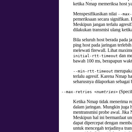
ketika Nmap memeriksa host yan
Menspesifikasikan nilai
--max-
pemeriksaan secara signifikan. 
Meskipun jangan terlalu agresi
dilakukan transmisi ulang ketik
Bila seluruh host berada pada ja
ping host pada jaringan terlebi
melewati firewall. Lihat maxi
dan me
initial-rtt-timeout
bawah 100 ms, berapapun wakt
merupakan
--min-rtt-timeout
terlalu agresif. Karena Nmap 
seharusnya dilaporkan sebagai
(Specif
--max-retries
<numtries>
Ketika Nmap tidak menerima resp
dalam jaringan. Mungkin juga 
mentransmisi probe awal. Jika
Meskipun hal ini bermanfaat u
dapat dipercepat dengan memba
untuk mencegah terjadinya trans