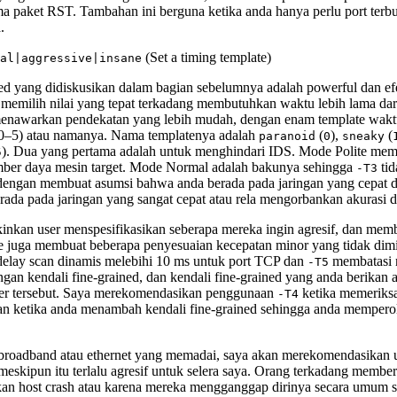
a paket RST. Tambahan ini berguna ketika anda hanya perlu port terbu
.
(Set a timing template)
al|aggressive|insane
ned yang didiskusikan dalam bagian sebelumnya adalah powerful dan e
 memilih nilai yang tepat terkadang membutuhkan waktu lebih lama da
menawarkan pendekatan yang lebih mudah, dengan enam template wakt
0–5) atau namanya. Nama templatenya adalah
(
),
(
paranoid
0
sneaky
). Dua yang pertama adalah untuk menghindari IDS. Mode Polite me
5
umber daya mesin target. Mode Normal adalah bakunya sehingga
tid
-T3
engan membuat asumsi bahwa anda berada pada jaringan yang cepat d
da pada jaringan yang sangat cepat atau rela mengorbankan akurasi d
nkan user menspesifikasikan seberapa mereka ingin agresif, dan mem
 juga membuat beberapa penyesuaian kecepatan minor yang tidak dimilik
elay scan dinamis melebihi 10 ms untuk port TCP dan
membatasi n
-T5
an kendali fine-grained, dan kendali fine-grained yang anda berikan 
er tersebut. Saya merekomendasikan penggunaan
ketika memeriksa
-T4
an ketika anda menambah kendali fine-grained sehingga anda memperol
 broadband atau ethernet yang memadai, saya akan merekomendasikan
eskipun itu terlalu agresif untuk selera saya. Orang terkadang membe
n host crash atau karena mereka mengganggap dirinya secara umum s