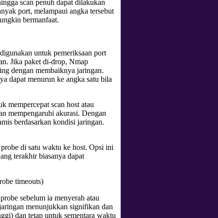
ingga scan penuh dapat dilakukan
anyak port, melampaui angka tersebut
mungkin bermanfaat.
 digunakan untuk pemeriksaan port
an. Jika paket di-drop, Nmap
ring dengan membaiknya jaringan.
ya dapat menurun ke angka satu bila
tuk mempercepat scan host atau
 akan mempengaruhi akurasi. Dengan
is berdasarkan kondisi jaringan.
probe di satu waktu ke host. Opsi ini
ng terakhir biasanya dapat
robe timeouts)
 probe sebelum ia menyerah atau
 jaringan menunjukkan signifikan dan
tinggi) dan tetap untuk sementara waktu