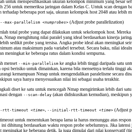
lah untuk menspesifikasikan ukuran kelompok minimum yang besar seh
lah 256 untuk memeriksa jaringan dalam Kelas C. Untuk scan dengan b
an terhadap beberapa port saja, ukuran kelompok host 2048 atau lebih 
(Adjust probe parallelization)
--max-parallelism
<numprobes>
mlah total probe yang dapat dilakukan untuk sekelompok host. Mereka
, Nmap menghitung nilai paralel yang ideal berdasarkan kinerja jaring
bih sedikit probe yang tersisa. Angka probe ideal akan meningkat sei
imum atau maksimum pada variabel tersebut. Secara baku, nilai idealn
 dan meningkat ke beberapa ratus dalam kondisi sempurna.
ah menset
ke angka lebih tinggi daripada satu un
--min-parallelism
ah opsi berisiko untuk dimainkan, karena bila mensetnya terlalu tinggi
gurangi kemampuan Nmap untuk mengendalikan paralelisme secara dinam
kipun saya hanya menyesuaikan nilai ini sebagai usaha terakhir.
ngkali diset ke satu untuk mencegah Nmap mengirimkan lebih dari satu 
inasi dengan
(akan didiskusikan kemudian), meskipun ya
--scan-delay
,
(Adjust p
x-rtt-timeout
<time>
--initial-rtt-timeout
<time>
timeout untuk menentukan berapa lama ia harus menunggu atas respon
i ini dihitung berdasarkan waktu respon probe sebelumnya. Jika latensi
pat meningkat ke beberapa detik. Ia juga dimulai dari nilai konservatif (