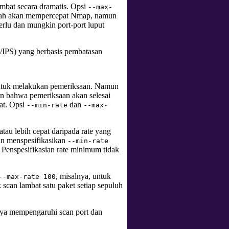
mbat secara dramatis. Opsi
--max-
ah akan mempercepat Nmap, namun
erlu dan mungkin port-port luput
S/IPS) yang berbasis pembatasan
ntuk melakukan pemeriksaan. Namun
an bahwa pemeriksaan akan selesai
at. Opsi
dan
--min-rate
--max-
au lebih cepat daripada rate yang
gan menspesifikasikan
--min-rate
 Penspesifikasian rate minimum tidak
, misalnya, untuk
--max-rate 100
 scan lambat satu paket setiap sepuluh
anya mempengaruhi scan port dan