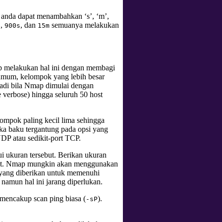
un anda dapat menambahkan ‘s’, ‘m’,
,
, dan
semuanya melakukan
0
900s
15m
ap melakukan hal ini dengan membagi
umum, kelompok yang lebih besar
 Jadi bila Nmap dimulai dengan
 verbose) hingga seluruh 50 host
mpok paling kecil lima sehingga
a baku tergantung pada opsi yang
DP atau sedikit-port TCP.
i ukuran tersebut. Berikan ukuran
but. Nmap mungkin akan menggunakan
ce yang diberikan untuk memenuhi
amun hal ini jarang diperlukan.
 mencakup scan ping biasa (
).
-sP