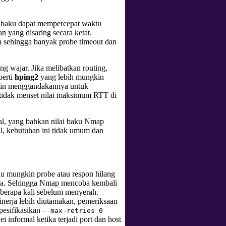
ai baku dapat mempercepat waktu
an yang disaring secara ketat.
ah sehingga banyak probe timeout dan
ng wajar. Jika melibatkan routing,
perti
hping2
yang lebih mungkin
ingin menggandakannya untuk
--
idak menset nilai maksimum RTT di
al, yang bahkan nilai baku Nmap
l, kebutuhan ini tidak umum dan
tau mungkin probe atau respon hilang
ara. Sehingga Nmap mencoba kembali
berapa kali sebelum menyerah.
nerja lebih diutamakan, pemeriksaan
pesifikasikan
--max-retries 0
 informal ketika terjadi port dan host