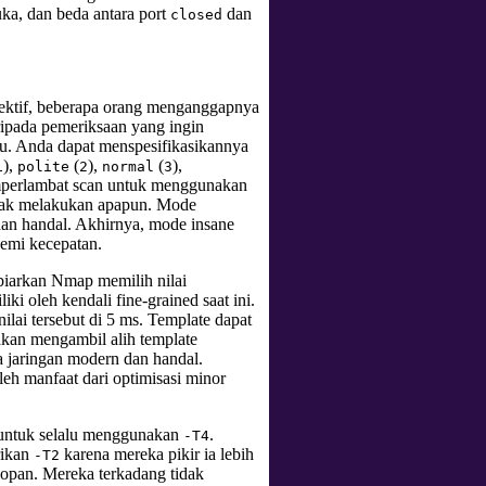
ka, dan beda antara port
dan
closed
fektif, beberapa orang menganggapnya
ripada pemeriksaan yang ingin
u. Anda dapat menspesifikasikannya
),
(
),
(
),
1
polite
2
normal
3
mperlambat scan untuk menggunakan
ak melakukan apapun. Mode
an handal. Akhirnya, mode insane
emi kecepatan.
biarkan Nmap memilih nilai
i oleh kendali fine-grained saat ini.
ilai tersebut di 5 ms. Template dapat
akan mengambil alih template
 jaringan modern dan handal.
eh manfaat dari optimisasi minor
 untuk selalu menggunakan
.
-T4
rikan
karena mereka pikir ia lebih
-T2
opan. Mereka terkadang tidak