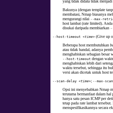
yang tidak didata tidak menjadi
Bakunya (dengan template tan
membatasi, Nmap biasanya mela
mengurangi nilai
--max-retri
host lambat (rate limited). An
disukai daripada membiarkan
-
(Give up on
--host-timeout
<time>
Beberapa host membutuhkan
b
atau tidak handal, adanya pemba
menghabiskan sebagian besar wa
dengan waktu
--host-timeout
menghabiskan lebih dari seten
waktu tersebut, sehingga itu bu
versi akan dicetak untuk host te
;
--scan-delay
<time>
--max-sca
Opsi ini menyebabkan Nmap men
terutama bermanfaat dalam hal
hanya satu pesan ICMP per deti
tetap pada rate lambat tersebu
menspesifikasikannya secara eksp