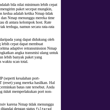
adalah bila nilai minimum lebih cepat
 mengirim paket secepat mungkin,
s kedua adalah ketika Nmap tidak
irim dan Nmap menunggu mereka time
au di antara kelompok host. Rate
k terduga, namun secara rata-rata
 daripada yang dapat didukung oleh
 lebih cepat dapat membuat
goritma adaptive retransmission Nmap
ngkatkan angka transmisi ulang untuk
han lebih banyak paket yang
s waktu scan total.
 (seperti kesalahan port-
 (reset) yang mereka hasilkan. Hal
rminkan batas rate tersebut. Anda
ang
tidak
memperlakukan port non-
onsiv karena Nmap tidak menunggu
ditandai dengan status
filtered