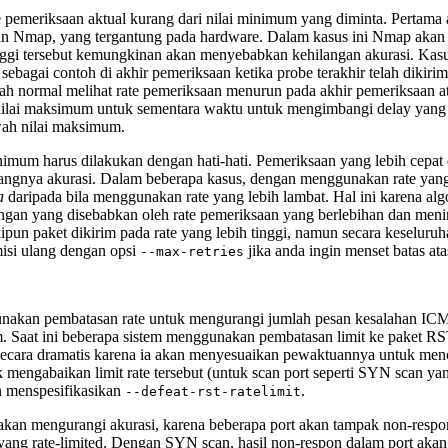
e pemeriksaan aktual kurang dari nilai minimum yang diminta. Pertama 
iman Nmap, yang tergantung pada hardware. Dalam kasus ini Nmap akan
ggi tersebut kemungkinan akan menyebabkan kehilangan akurasi. Kasu
, sebagai contoh di akhir pemeriksaan ketika probe terakhir telah dik
ah normal melihat rate pemeriksaan menurun pada akhir pemeriksaan at
ilai maksimum untuk sementara waktu untuk mengimbangi delay yang ta
awah nilai maksimum.
inimum harus dilakukan dengan hati-hati. Pemeriksaan yang lebih cepat
angnya akurasi. Dalam beberapa kasus, dengan menggunakan rate yang
a
daripada bila menggunakan rate yang lebih lambat. Hal ini karena al
ngan yang disebabkan oleh rate pemeriksaan yang berlebihan dan meni
ipun paket dikirim pada rate yang lebih tinggi, namun secara keseluru
misi ulang dengan opsi
jika anda ingin menset batas ata
--max-retries
unakan pembatasan rate
untuk mengurangi jumlah pesan kesalahan ICMP
. Saat ini beberapa sistem menggunakan pembatasan limit ke paket RST
cara dramatis karena ia akan menyesuaikan pewaktuannya untuk mence
mengabaikan limit rate tersebut (untuk scan port seperti SYN scan y
n menspesifikasikan
.
--defeat-rst-ratelimit
kan mengurangi akurasi, karena beberapa port akan tampak non-resp
ang rate-limited. Dengan SYN scan, hasil non-respon dalam port akan 