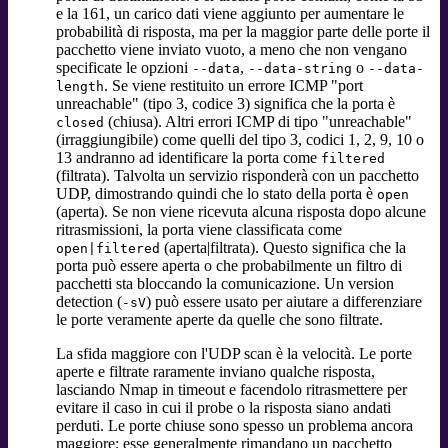
e la 161, un carico dati viene aggiunto per aumentare le
probabilità di risposta, ma per la maggior parte delle porte il
pacchetto viene inviato vuoto, a meno che non vengano
specificate le opzioni
,
o
--data
--data-string
--data-
. Se viene restituito un errore ICMP "port
length
unreachable" (tipo 3, codice 3) significa che la porta è
(chiusa). Altri errori ICMP di tipo "unreachable"
closed
(irraggiungibile) come quelli del tipo 3, codici 1, 2, 9, 10 o
13 andranno ad identificare la porta come
filtered
(filtrata). Talvolta un servizio risponderà con un pacchetto
UDP, dimostrando quindi che lo stato della porta è
open
(aperta). Se non viene ricevuta alcuna risposta dopo alcune
ritrasmissioni, la porta viene classificata come
(aperta|filtrata). Questo significa che la
open|filtered
porta può essere aperta o che probabilmente un filtro di
pacchetti sta bloccando la comunicazione. Un version
detection (
) può essere usato per aiutare a differenziare
-sV
le porte veramente aperte da quelle che sono filtrate.
La sfida maggiore con l'UDP scan è la velocità. Le porte
aperte e filtrate raramente inviano qualche risposta,
lasciando Nmap in timeout e facendolo ritrasmettere per
evitare il caso in cui il probe o la risposta siano andati
perduti. Le porte chiuse sono spesso un problema ancora
maggiore: esse generalmente rimandano un pacchetto