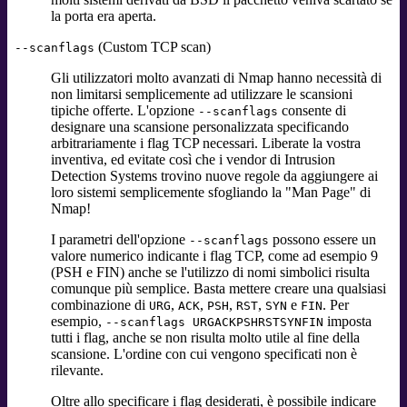
la porta era aperta.
(Custom TCP scan)
--scanflags
Gli utilizzatori molto avanzati di Nmap hanno necessità di
non limitarsi semplicemente ad utilizzare le scansioni
tipiche offerte. L'opzione
consente di
--scanflags
designare una scansione personalizzata specificando
arbitrariamente i flag TCP necessari. Liberate la vostra
inventiva, ed evitate così che i vendor di Intrusion
Detection Systems trovino nuove regole da aggiungere ai
loro sistemi semplicemente sfogliando la "Man Page" di
Nmap!
I parametri dell'opzione
possono essere un
--scanflags
valore numerico indicante i flag TCP, come ad esempio 9
(PSH e FIN) anche se l'utilizzo di nomi simbolici risulta
comunque più semplice. Basta mettere creare una qualsiasi
combinazione di
,
,
,
,
e
. Per
URG
ACK
PSH
RST
SYN
FIN
esempio,
imposta
--scanflags URGACKPSHRSTSYNFIN
tutti i flag, anche se non risulta molto utile al fine della
scansione. L'ordine con cui vengono specificati non è
rilevante.
Oltre allo specificare i flag desiderati, è possibile indicare