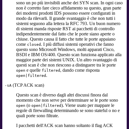
sono un po più invisibili anche dei SYN scan. In ogni caso
non è corretto fare cieco affidamento su questo, gran parte
dei moderni prodotti IDS possono essere configurati in
modo da rilevarli. Il grande svantaggio è che non tutti i
sistemi seguono alla lettera la RFC 793. Un buon numero
di sistemi manda risposte RST ai pacchetti di controllo
indipendentemente dal fatto che le porte siano aperte o
chiuse. Questo causa il fatto che tutte le porte appaiano
come
. I più diffusi sistemi operativi che fanno
closed
questo sono Microsoft Windows, molti apparati Cisco,
BSDI e IBM OS/400. Questo scan funziona applicato alla
maggior parte dei sistemi UNIX. Un altro svantaggio di
questi scan è che non riescono a distinguere tra le porte
e quelle
, dando come risposta
open
filtered
.
open|filtered
(TCP ACK scan)
-sA
Questo scan è diverso dagli altri discussi finora dal
momento che non serve per determinare se le porte sono
(o
). Viene usato per mappare le
open
open|filtered
regole di firewalling determinando se sono stateful o no e
quali porte sono filtrate.
I pacchetti dell'ACK scan hanno soltanto il flag ACK