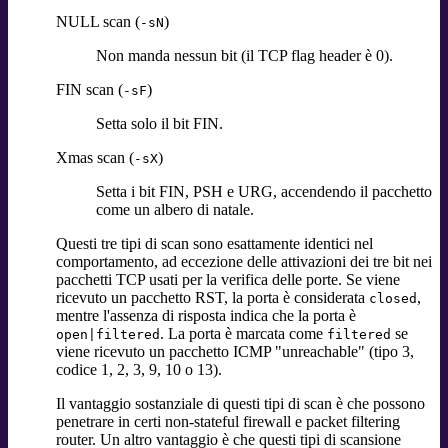
NULL scan (
)
-sN
Non manda nessun bit (il TCP flag header è 0).
FIN scan (
)
-sF
Setta solo il bit FIN.
Xmas scan (
)
-sX
Setta i bit FIN, PSH e URG, accendendo il pacchetto
come un albero di natale.
Questi tre tipi di scan sono esattamente identici nel
comportamento, ad eccezione delle attivazioni dei tre bit nei
pacchetti TCP usati per la verifica delle porte. Se viene
ricevuto un pacchetto RST, la porta è considerata
,
closed
mentre l'assenza di risposta indica che la porta è
. La porta è marcata come
se
open|filtered
filtered
viene ricevuto un pacchetto ICMP "unreachable" (tipo 3,
codice 1, 2, 3, 9, 10 o 13).
Il vantaggio sostanziale di questi tipi di scan è che possono
penetrare in certi non-stateful firewall e packet filtering
router. Un altro vantaggio è che questi tipi di scansione