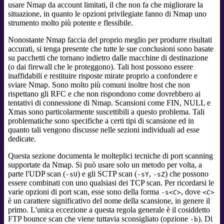
usare Nmap da account limitati, il che non fa che migliorare la
situazione, in quanto le opzioni privilegiate fanno di Nmap uno
strumento molto più potente e flessibile.
Nonostante Nmap faccia del proprio meglio per produrre risultati
accurati, si tenga presente che tutte le sue conclusioni sono basate
su pacchetti che tornano indietro dalle macchine di destinazione
(o dai firewall che le proteggono). Tali host possono essere
inaffidabili e restituire risposte mirate proprio a confondere e
sviare Nmap. Sono molto più comuni inoltre host che non
rispettano gli RFC e che non rispondono come dovrebbero ai
tentativi di connessione di Nmap. Scansioni come FIN, NULL e
Xmas sono particolarmente suscettibili a questo problema. Tali
problematiche sono specifiche a certi tipi di scansione ed in
quanto tali vengono discusse nelle sezioni individuali ad esse
dedicate.
Questa sezione documenta le molteplici tecniche di port scanning
supportate da Nmap. Si può usare solo un metodo per volta, a
parte l'UDP scan (
) e gli SCTP scan (
,
) che possono
-sU
-sY
-sZ
essere combinati con uno qualsiasi dei TCP scan. Per ricordarsi le
varie opzioni di port scan, esse sono della forma
, dove
-s
<C>
<C>
è un carattere significativo del nome della scansione, in genere il
primo. L'unica eccezione a questa regola generale è il cosiddetto
FTP bounce scan che viene tuttavia sconsigliato (opzione
). Di
-b