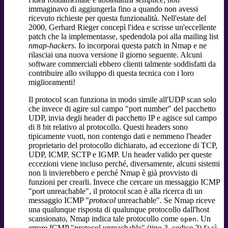
immaginavo di aggiungerla fino a quando non avessi
ricevuto richieste per questa funzionalità. Nell'estate del
2000, Gerhard Rieger concepì l'idea e scrisse un'eccellente
patch che la implementasse, spedendola poi alla mailing list
nmap-hackers
. Io incorporai questa patch in Nmap e ne
rilasciai una nuova versione il giorno seguente. Alcuni
software commerciali ebbero clienti talmente soddisfatti da
contribuire allo sviluppo di questa tecnica con i loro
miglioramenti!
Il protocol scan funziona in modo simile all'UDP scan solo
che invece di agire sul campo "port number" del pacchetto
UDP, invia degli header di pacchetto IP e agisce sul campo
di 8 bit relativo al protocollo. Questi headers sono
tipicamente vuoti, non contengo dati e nemmeno l'header
proprietario del protocollo dichiarato, ad eccezione di TCP,
UDP, ICMP, SCTP e IGMP. Un header valido per queste
eccezioni viene incluso perché, diversamente, alcuni sistemi
non li invierebbero e perché Nmap è già provvisto di
funzioni per crearli. Invece che cercare un messaggio ICMP
"port unreachable", il protocol scan è alla ricerca di un
messaggio ICMP "
protocol
unreachable". Se Nmap riceve
una qualunque risposta di qualunque protocollo dall'host
scansionato, Nmap indica tale protocollo come
. Un
open
errore ICMP "protocol unreachable" (tipo 3, codice 2) fa sì