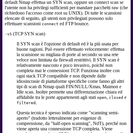
default Nmap effettua un SYN scan, oppure un connect scan se
l'utente non ha privilegi sufficienti per mandare pacchetti raw (che
richiedono l'accesso come root su UNIX). Di tutte le scansioni
elencate di seguito, gli utenti non privilegiati possono solo
effettuare scansioni
ed FTP bounce.
connect
(TCP SYN scan)
-sS
Il SYN scan è l'opzione di default ed è la più usata per
buone ragioni. Può essere effettuato velocemente: effettua
la scansione su migliaia di porte al secondo su una rete
veloce non limitata da firewall restrittivi. Il SYN scan è
relativamente nascosto e poco invasivo, poiché non
completa mai le connessioni TCP. Funziona inoltre con
ogni stack TCP compatibile e non dipende dalle
idiosincrasie di piattaforme specifiche come fanno gli altri
tipi di scan di Nmap quali FIN/NULL/Xmas, Maimon e
Idle scan. Inoltre permette una differenziazione chiara ed
affidabile tra le porte appartenenti agli stati
,
e
open
closed
.
filtered
Questa tecnica è spesso indicata come "scanning semi-
aperto" (tradotto letteralmente per esigenze di
comprensione, da "half-open scanning", NdT), perché non
viene aperta una connessione TCP completa. Viene