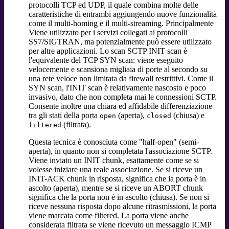
protocolli TCP ed UDP, il quale combina molte delle
caratteristiche di entrambi aggiungendo nuove funzionalità
come il multi-homing e il multi-streaming. Principalmente
Viene utilizzato per i servizi collegati ai protocolli
SS7/SIGTRAN, ma potenzialmente può essere utilizzato
per altre applicazioni. Lo scan SCTP INIT scan è
l'equivalente del TCP SYN scan: viene eseguito
velocemente e scansiona migliaia di porte al secondo su
una rete veloce non limitata da firewall restrittivi. Come il
SYN scan, l'INIT scan è relativamente nascosto e poco
invasivo, dato che non completa mai le connessioni SCTP.
Consente inoltre una chiara ed affidabile differenziazione
tra gli stati della porta
(aperta),
(chiusa) e
open
closed
(filtrata).
filtered
Questa tecnica è conosciuta come "half-open" (semi-
aperta), in quanto non si completata l'associazione SCTP.
Viene inviato un INIT chunk, esattamente come se si
volesse iniziare una reale associazione. Se si riceve un
INIT-ACK chunk in risposta, significa che la porta è in
ascolto (aperta), mentre se si riceve un ABORT chunk
significa che la porta non è in ascolto (chiusa). Se non si
riceve nessuna risposta dopo alcune ritrasmissioni, la porta
viene marcata come filtered. La porta viene anche
considerata filtrata se viene ricevuto un messaggio ICMP