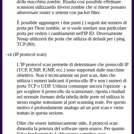
della macchina zombie.
Risulta così possibile effettuare
scansioni utilizzando diversi zombie che si ritiene possano
attraversare router o sistemi con packet filter.
È possibile aggiungere i due punti (:) seguiti dal numero di
porta per l'host zombie, se si vuole sondare una particolare
porta per vedere i cambiamenti nell'IP ID. Diversamente
Nmap utilizzerà the porta che utilizza di default per i ping
TCP (80).
(IP protocol scan)
-sO
L'IP protocol scan permette di determinare che protocolli IP
(TCP, ICMP, IGMP, ecc.) sono supportati dalle macchine
obiettivo. Non è tecnicamente un port scan, dato che
utilizza i numeri indicanti il protocollo IP e non i numeri di
porta TCP o UDP. Utilizza comunque ancora l'opzione
-p
per scegliere il protocollo da scansionare, riporta i risultati
nel normale formato della tabella delle porte ed utilizza lo
stesso engine sottostante al port scanning reale. Per questo
motivo è profondamente analogo ad un port scan e viene
trattato in questa sezione.
Oltre che essere intrinsecamente utile, il protocol scan
dimostra la potenza del software open-source. Per quanto
l'idea fondamentale è abbastanza semplice, non