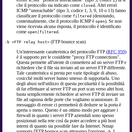
che il protocollo sia indicato come
. Altri errori
closed
ICMP "unreachable" (tipo 3, codice 1, 3, 9, 10 o 13) fanno
classificare il protocollo come
(denotando,
filtered
contestualmente, che il protocollo ICMP è
). Se non
open
viene ricevuta alcuna risposta, il protocollo è identificato
come
.
open|filtered
(FTP bounce scan)
-b <FTP relay host>
Un'interessante caratteristica del protocollo FTP (
RFC 959
)
è il supporto per le cosiddette "proxy FTP connections".
Questa permette all'utente di connettersi ad un server FTP e
richiedere che il file sia inviato ad un server FTP differente.
Tale caratteristica si presta per varie tipologie di abuso,
cosicché molti server hanno smesso di supportarla. Uno
degli abusi nell'utilizzo di questa peculiarità è la possibilità
di far effettuare al server FTP un port scan verso altri host,
basta semplicemente richiedere al server FTP di inviare un
file ad ognuna delle porte che vogliamo scansionare. Il
messaggio di errore ci permetterà di dedurre se la porta è
aperta o meno. Questo è un ottimo modo per aggirare i
firewall in quanto i server FTP aziendali sono spesso
posizionati nella rete così da poter accedere a più host
interni di quanto sia possibile fare da Internet. Nmap
supporta l'FTP bounce scan attraverso l'opzione
. I
-b