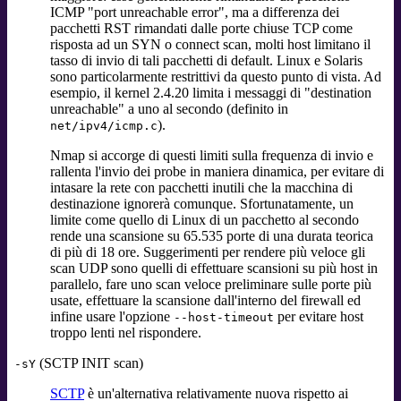
ICMP "port unreachable error", ma a differenza dei
pacchetti RST rimandati dalle porte chiuse TCP come
risposta ad un SYN o connect scan, molti host limitano il
tasso di invio di tali pacchetti di default. Linux e Solaris
sono particolarmente restrittivi da questo punto di vista. Ad
esempio, il kernel 2.4.20 limita i messaggi di "destination
unreachable" a uno al secondo (definito in
).
net/ipv4/icmp.c
Nmap si accorge di questi limiti sulla frequenza di invio e
rallenta l'invio dei probe in maniera dinamica, per evitare di
intasare la rete con pacchetti inutili che la macchina di
destinazione ignorerà comunque. Sfortunatamente, un
limite come quello di Linux di un pacchetto al secondo
rende una scansione su 65.535 porte di una durata teorica
di più di 18 ore. Suggerimenti per rendere più veloce gli
scan UDP sono quelli di effettuare scansioni su più host in
parallelo, fare uno scan veloce preliminare sulle porte più
usate, effettuare la scansione dall'interno del firewall ed
infine usare l'opzione
per evitare host
--host-timeout
troppo lenti nel rispondere.
(SCTP INIT scan)
-sY
SCTP
è un'alternativa relativamente nuova rispetto ai