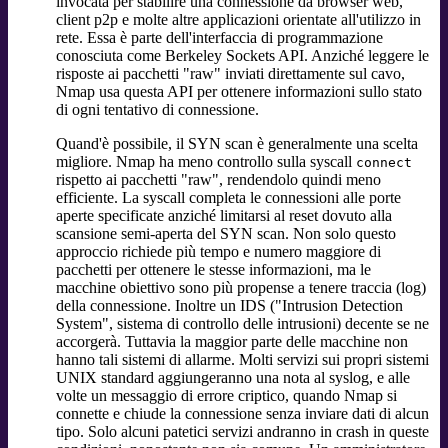
invocata per stabilire una connessione da browser web,
client p2p e molte altre applicazioni orientate all'utilizzo in
rete. Essa è parte dell'interfaccia di programmazione
conosciuta come Berkeley Sockets API. Anziché leggere le
risposte ai pacchetti "raw" inviati direttamente sul cavo,
Nmap usa questa API per ottenere informazioni sullo stato
di ogni tentativo di connessione.
Quand'è possibile, il SYN scan è generalmente una scelta
migliore. Nmap ha meno controllo sulla syscall
connect
rispetto ai pacchetti "raw", rendendolo quindi meno
efficiente. La syscall completa le connessioni alle porte
aperte specificate anziché limitarsi al reset dovuto alla
scansione semi-aperta del SYN scan. Non solo questo
approccio richiede più tempo e numero maggiore di
pacchetti per ottenere le stesse informazioni, ma le
macchine obiettivo sono più propense a tenere traccia (log)
della connessione. Inoltre un IDS ("Intrusion Detection
System", sistema di controllo delle intrusioni) decente se ne
accorgerà. Tuttavia la maggior parte delle macchine non
hanno tali sistemi di allarme. Molti servizi sui propri sistemi
UNIX standard aggiungeranno una nota al syslog, e alle
volte un messaggio di errore criptico, quando Nmap si
connette e chiude la connessione senza inviare dati di alcun
tipo. Solo alcuni patetici servizi andranno in crash in queste