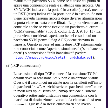
mandato un pacchetto SYN come se si fosse sul punto di
aprire una connessione reale e si attende una risposta. Un
SYN/ACK indica che la porta è in ascolto (aperta), mentre
un RST (reset) indica che la porta non è in ascolto. Se non
viene ricevuta nessuna risposta dopo diverse ritrasmissioni
la porta viene marcata come filtrata. La porta viene marcata
come tale anche se viene ricevuto un pacchetto di errore
"ICMP unreachable" (tipo 3, codici 1, 2, 3, 9, 10, 13). La
porta viene considerata aperta anche nel caso in cui un
pacchetto SYN (senza il flag ACK) viene ricevuto in
risposta. Questo in base ad una feature TCP estremamente
rara conosciuta come "apertura simultanea" ("simultaneous
open") o connessione "split handshake" (vedere
).
https://nmap.org/misc/split-handshake.pdf
(TCP connect scan)
-sT
La scansione di tipo TCP connect è la scansione TCP di
default dove la scansione SYN non è un'opzione viabile.
Questo è il caso in cui un utente non ha privilegi sull'invio
di pacchetti "raw". Anziché scrivere pacchetti "raw" come
in molti altri tipi di scansioni, Nmap richiede al sistema
operativo sottostante di stabilire una connessione con la
macchina di destinazione invocando la chiamata di sistema
. Questa è la stessa chiamata di alto livello
connect