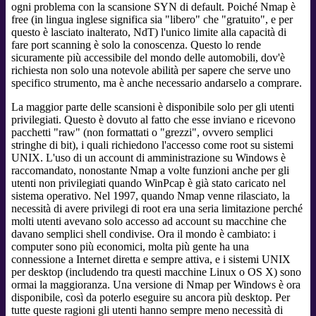
ogni problema con la scansione SYN di default. Poiché Nmap è
free (in lingua inglese significa sia "libero" che "gratuito", e per
questo è lasciato inalterato, NdT) l'unico limite alla capacità di
fare port scanning è solo la conoscenza. Questo lo rende
sicuramente più accessibile del mondo delle automobili, dov'è
richiesta non solo una notevole abilità per sapere che serve uno
specifico strumento, ma è anche necessario andarselo a comprare.
La maggior parte delle scansioni è disponibile solo per gli utenti
privilegiati. Questo è dovuto al fatto che esse inviano e ricevono
pacchetti "raw" (non formattati o "grezzi", ovvero semplici
stringhe di bit), i quali richiedono l'accesso come root su sistemi
UNIX. L'uso di un account di amministrazione su Windows è
raccomandato, nonostante Nmap a volte funzioni anche per gli
utenti non privilegiati quando WinPcap è già stato caricato nel
sistema operativo. Nel 1997, quando Nmap venne rilasciato, la
necessità di avere privilegi di root era una seria limitazione perché
molti utenti avevano solo accesso ad account su macchine che
davano semplici shell condivise. Ora il mondo è cambiato: i
computer sono più economici, molta più gente ha una
connessione a Internet diretta e sempre attiva, e i sistemi UNIX
per desktop (includendo tra questi macchine Linux o OS X) sono
ormai la maggioranza. Una versione di Nmap per Windows è ora
disponibile, così da poterlo eseguire su ancora più desktop. Per
tutte queste ragioni gli utenti hanno sempre meno necessità di