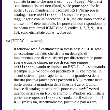
abilitato (a meno che non si usi
). Mentre si
--scanflags
scansionano sistemi non filtrati, sia le porte
che le
open
porte
manderanno pacchetti RST. Nmap poi le
closed
cataloga come
, nel senso che è possibile
unfiltered
raggiungerle con un pacchetto ACK, ma che siano aperte o
chiuse non è determinabile. Le porte che non rispondono, o
mandano certi errori ICMP (tipo 3, codice 1, 2, 3, 9, 10 o
13), sono etichettate come
.
filtered
(TCP Window scan)
-sW
Il window scan è esattamente la stessa cosa di ACK scan,
ad eccezione del fatto che sfrutta un dettaglio di
implementazione di certi sistemi per differenziare le porte
aperte e quelle chiuse, invece di scrivere sempre
quando restituisce un RST. Lo fa esaminando
unfiltered
il campo TCP Window del pacchetto RST che ritorna. In
alcuni sistemi le porte aperte usano una grandezza della
finestra positiva (anche per i pacchetti RST), mentre nelle
porte chiuse la grandezza della finestra è zero. Quindi,
invece di catalogare sempre le porte come
unfiltered
quando si riceve un RST di ritorno, il Window scan lista le
porte come
o
a seconda che il valore in quel
open
closed
RST (reset) sia, rispettivamente, positivo o pari a zero.