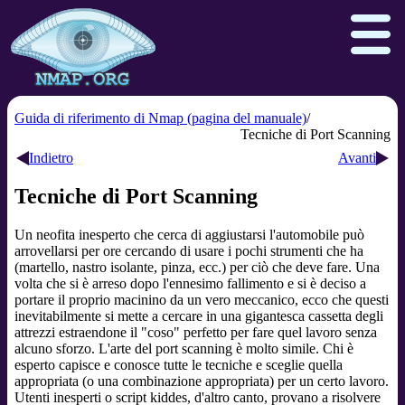
Guida di riferimento di Nmap (pagina del manuale)
Tecniche di Port Scanning
Indietro
Avanti
Download
Reference Guide
Book
Tecniche di Port Scanning
Docs
Zenmap GUI
In the Movies
Un neofita inesperto che cerca di aggiustarsi l'automobile può
Npcap.com
Seclists.org
arrovellarsi per ore cercando di usare i pochi strumenti che ha
Sectools.org
Insecure.org
(martello, nastro isolante, pinza, ecc.) per ciò che deve fare. Una
volta che si è arreso dopo l'ennesimo fallimento e si è deciso a
portare il proprio macinino da un vero meccanico, ecco che questi
inevitabilmente si mette a cercare in una gigantesca cassetta degli
attrezzi estraendone il "coso" perfetto per fare quel lavoro senza
alcuno sforzo. L'arte del port scanning è molto simile. Chi è
esperto capisce e conosce tutte le tecniche e sceglie quella
appropriata (o una combinazione appropriata) per un certo lavoro.
Utenti inesperti o script kiddes, d'altro canto, provano a risolvere