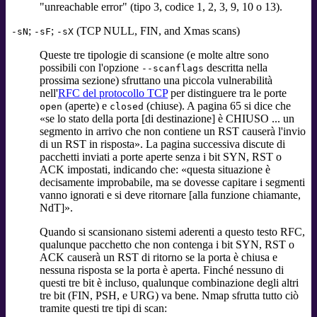
"unreachable error" (tipo 3, codice 1, 2, 3, 9, 10 o 13).
;
;
(TCP NULL, FIN, and Xmas scans)
-sN
-sF
-sX
Queste tre tipologie di scansione (e molte altre sono
possibili con l'opzione
descritta nella
--scanflags
prossima sezione) sfruttano una piccola vulnerabilità
nell'
RFC del protocollo TCP
per distinguere tra le porte
(aperte) e
(chiuse). A pagina 65 si dice che
open
closed
«
se lo stato della porta [di destinazione] è CHIUSO ... un
segmento in arrivo che non contiene un RST causerà l'invio
di un RST in risposta
»
. La pagina successiva discute di
pacchetti inviati a porte aperte senza i bit SYN, RST o
ACK impostati, indicando che:
«
questa situazione è
decisamente improbabile, ma se dovesse capitare i segmenti
vanno ignorati e si deve ritornare [alla funzione chiamante,
NdT]
»
.
Quando si scansionano sistemi aderenti a questo testo RFC,
qualunque pacchetto che non contenga i bit SYN, RST o
ACK causerà un RST di ritorno se la porta è chiusa e
nessuna risposta se la porta è aperta. Finché nessuno di
questi tre bit è incluso, qualunque combinazione degli altri
tre bit (FIN, PSH, e URG) va bene. Nmap sfrutta tutto ciò
tramite questi tre tipi di scan: