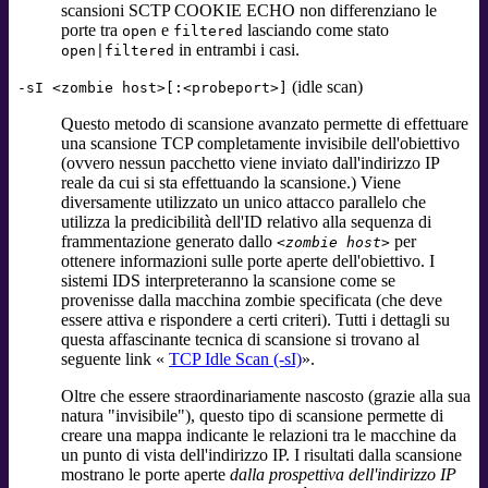
scansioni SCTP COOKIE ECHO non differenziano le
porte tra
e
lasciando come stato
open
filtered
in entrambi i casi.
open|filtered
(idle scan)
-sI <zombie host>[:<probeport>]
Questo metodo di scansione avanzato permette di effettuare
una scansione TCP completamente invisibile dell'obiettivo
(ovvero nessun pacchetto viene inviato dall'indirizzo IP
reale da cui si sta effettuando la scansione.) Viene
diversamente utilizzato un unico attacco parallelo che
utilizza la predicibilità dell'ID relativo alla sequenza di
frammentazione generato dallo
per
<zombie host>
ottenere informazioni sulle porte aperte dell'obiettivo. I
sistemi IDS interpreteranno la scansione come se
provenisse dalla macchina zombie specificata (che deve
essere attiva e rispondere a certi criteri). Tutti i dettagli su
questa affascinante tecnica di scansione si trovano al
seguente link
«
TCP Idle Scan (-sI)
»
.
Oltre che essere straordinariamente nascosto (grazie alla sua
natura "invisibile"), questo tipo di scansione permette di
creare una mappa indicante le relazioni tra le macchine da
un punto di vista dell'indirizzo IP. I risultati dalla scansione
mostrano le porte aperte
dalla prospettiva dell'indirizzo IP