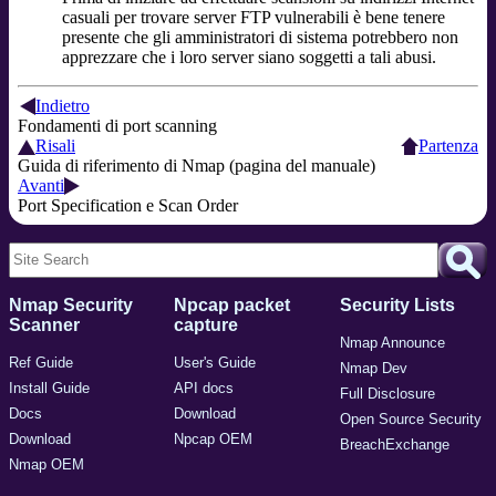
casuali per trovare server FTP vulnerabili è bene tenere
presente che gli amministratori di sistema potrebbero non
apprezzare che i loro server siano soggetti a tali abusi.
Indietro
Fondamenti di port scanning
Risali
Partenza
Guida di riferimento di Nmap (pagina del manuale)
Avanti
Port Specification e Scan Order
Nmap Security
Npcap packet
Security Lists
Scanner
capture
Nmap Announce
Ref Guide
User's Guide
Nmap Dev
Install Guide
API docs
Full Disclosure
Docs
Download
Open Source Security
Download
Npcap OEM
BreachExchange
Nmap OEM