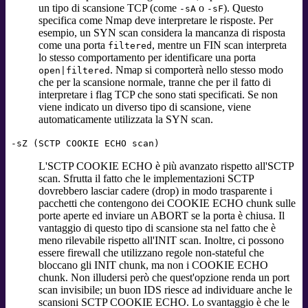
un tipo di scansione TCP (come
o
). Questo
-sA
-sF
specifica come Nmap deve interpretare le risposte. Per
esempio, un SYN scan considera la mancanza di risposta
come una porta
, mentre un FIN scan interpreta
filtered
lo stesso comportamento per identificare una porta
. Nmap si comporterà nello stesso modo
open|filtered
che per la scansione normale, tranne che per il fatto di
interpretare i flag TCP che sono stati specificati. Se non
viene indicato un diverso tipo di scansione, viene
automaticamente utilizzata la SYN scan.
-sZ (SCTP COOKIE ECHO scan)
L'SCTP COOKIE ECHO è più avanzato rispetto all'SCTP
scan. Sfrutta il fatto che le implementazioni SCTP
dovrebbero lasciar cadere (drop) in modo trasparente i
pacchetti che contengono dei COOKIE ECHO chunk sulle
porte aperte ed inviare un ABORT se la porta è chiusa. Il
vantaggio di questo tipo di scansione sta nel fatto che è
meno rilevabile rispetto all'INIT scan. Inoltre, ci possono
essere firewall che utilizzano regole non-stateful che
bloccano gli INIT chunk, ma non i COOKIE ECHO
chunk. Non illudersi però che quest'opzione renda un port
scan invisibile; un buon IDS riesce ad individuare anche le
scansioni SCTP COOKIE ECHO. Lo svantaggio è che le