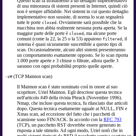
Questo scan fa affidamento a un dettaglio implementativo
di una minoranza di sistemi presenti in Internet, quindi ciò
non è sempre affidabile. Nei sistemi in cui questo dettaglio
implementativo non sussiste, di norma lo scan segnalerà
tutte le porte
. Ovviamente sarà possibile che la
closed
macchina non abbia realmente nessuna porta aperta. Se la
maggior parte delle porte è
, ma alcune porte
closed
comuni (come la 22, la 25 o la 53) appaiono
, il
filtered
sistema è quasi sicuramente suscettibile a questo tipo di
scan. Occasionalmente, alcuni altri sistemi presenteranno
un comportamento esattamente opposto. Se lo scan riporta
1.000 porte aperte e 3 chiuse o filtrate, allora quelle 3
saranno con ogni probabilità proprio quelle aperte.
(TCP Maimon scan)
-sM
Il Maimon scan è stato nominato così in onore al suo
scopritore, Uriel Maimon. Egli descrisse questa tecnica
nell'articolo #49 della rivista Phrack (Novembre 1996).
Nmap, che incluse questa tecnica, fu rilasciato due articoli
dopo. Questa tecnica esattamente uguale ai NULL, FIN e
Xmas scan, ad eccezione del fatto che i pacchetti di
scansione sono FIN/ACK. In accordo con la
RFC 793
(TCP), un pacchetto RST dovrebbe essere generato in
risposta a tale stimolo. Ad ogni modo, Uriel notò che in
molti sistemi derivati da BSD il pacchetto veniva scartato se