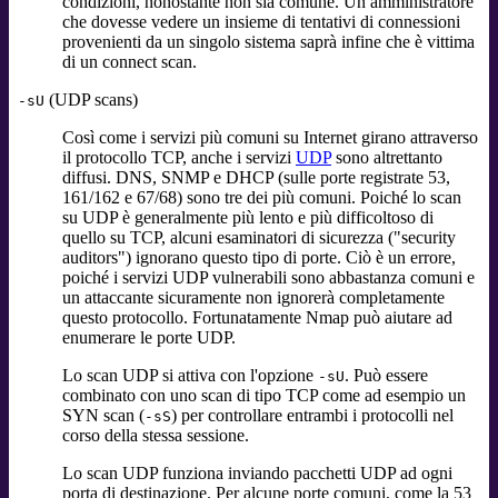
condizioni, nonostante non sia comune. Un amministratore
che dovesse vedere un insieme di tentativi di connessioni
provenienti da un singolo sistema saprà infine che è vittima
di un connect scan.
(UDP scans)
-sU
Così come i servizi più comuni su Internet girano attraverso
il protocollo TCP, anche i servizi
UDP
sono altrettanto
diffusi. DNS, SNMP e DHCP (sulle porte registrate 53,
161/162 e 67/68) sono tre dei più comuni. Poiché lo scan
su UDP è generalmente più lento e più difficoltoso di
quello su TCP, alcuni esaminatori di sicurezza ("security
auditors") ignorano questo tipo di porte. Ciò è un errore,
poiché i servizi UDP vulnerabili sono abbastanza comuni e
un attaccante sicuramente non ignorerà completamente
questo protocollo. Fortunatamente Nmap può aiutare ad
enumerare le porte UDP.
Lo scan UDP si attiva con l'opzione
. Può essere
-sU
combinato con uno scan di tipo TCP come ad esempio un
SYN scan (
) per controllare entrambi i protocolli nel
-sS
corso della stessa sessione.
Lo scan UDP funziona inviando pacchetti UDP ad ogni
porta di destinazione. Per alcune porte comuni, come la 53