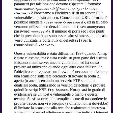
parametri per tale opzione devono rispettare il formato:
:
@
:
dove
<username>
<password>
<server>
<port>
è l'hostname o l'indirizzo IP di un server FTP
<Server>
vulnerabile a questo attacco. Come in una URL normale, è
possibile omettere
:
, ed in tal caso
<username>
<password>
verranno utilizzate credenziali anonime (user:
anonymous
password:
). Il numero di porta (ed i due punti
-wwwuser@
che lo precedono) possono essere altresì omessi, in tal caso
verrò utilizzata la porta FTP di default (21) per la
connessione al
.
<server>
Questa vulnerabilità è stata diffusa nel 1997 quando Nmap
è stato rilasciato, ma è stata risolta su gran parte dei sistemi.
Esistono alcuni server ancora vulnerabili, ed ha senso
provare ad utilizzarla quando ogni altra cosa fallisce. Se
l'obiettivo è oltrepassare un firewall, è necessario effettuare
una scansione sulla rete cercando di trovare la porta 21
aperta (o anche cercando un servizio FTP su di una
qualsiasi porta, utilizzando la version detection) e provare
quindi lo script NSE
. Nmap sarà in grado di
ftp-bounce
evidenziare se un host è vulnerabile o meno a questa
tecnica. Se si sta cercando semplicemente di nascondere le
proprie tracce, non vi è bisogno (e di fatto non si dovrebbe)
di limitare la scansione alla rete che realmente ci interessa.
Prima di iniziare ad effettuare scansioni su indirizzi Internet