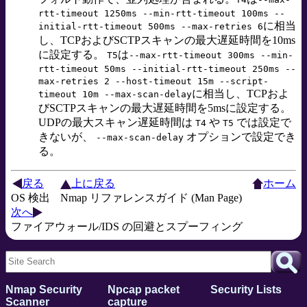
rtt-timeout 1250ms --min-rtt-timeout 100ms --
に相当
initial-rtt-timeout 500ms --max-retries 6
し、TCPおよびSCTPスキャンの最大遅延時間を10ms
に設定する。
は
T5
--max-rtt-timeout 300ms --min-
rtt-timeout 50ms --initial-rtt-timeout 250ms --
max-retries 2 --host-timeout 15m --script-
に相当し、TCPおよ
timeout 10m --max-scan-delay
びSCTPスキャンの最大遅延時間を5msに設定する。
UDPの最大スキャン遅延時間は
や
では設定で
T4
T5
きないが、
オプションで設定でき
--max-scan-delay
る。
戻る
上に戻る
ホーム
OS 検出
Nmap リファレンスガイド (Man Page)
次へ
ファイアウォール/IDS の回避とスプーフィング
Nmap Security
Npcap packet
Security Lists
Scanner
capture