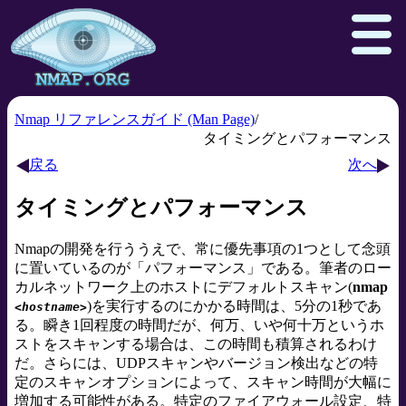
Nmap リファレンスガイド (Man Page)
タイミングとパフォーマンス
Download
Reference Guide
Book
戻る
次へ
Docs
Zenmap GUI
In the Movies
タイミングとパフォーマンス
Npcap.com
Seclists.org
Nmapの開発を行ううえで、常に優先事項の1つとして念頭
Sectools.org
Insecure.org
に置いているのが「パフォーマンス」である。筆者のロー
カルネットワーク上のホストにデフォルトスキャン(
nmap
)を実行するのにかかる時間は、5分の1秒であ
<hostname>
る。瞬き1回程度の時間だが、何万、いや何十万というホ
ストをスキャンする場合は、この時間も積算されるわけ
だ。さらには、UDPスキャンやバージョン検出などの特
定のスキャンオプションによって、スキャン時間が大幅に
増加する可能性がある。特定のファイアウォール設定、特