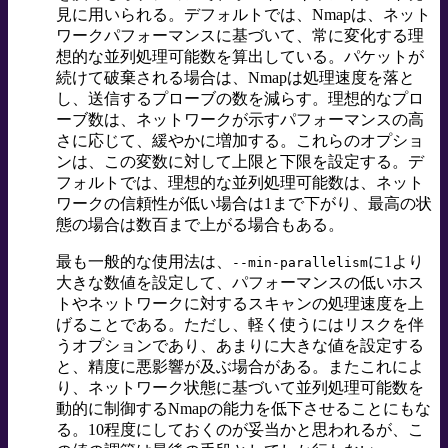
見に用いられる。デフォルトでは、Nmapは、ネット
ワークパフォーマンスに基づいて、常に変化する理
想的な並列処理可能数を算出している。パケットが
続けて破棄される場合は、Nmapは処理速度を落と
し、送信するプローブの数を減らす。理想的なプロ
ーブ数は、ネットワークが示すパフォーマンスの高
さに応じて、緩やかに増加する。これらのオプショ
ンは、この変数に対して上限と下限を設定する。デ
フォルトでは、理想的な並列処理可能数は、ネット
ワークの信頼性が低い場合は1まで下がり、最高の状
態の場合は数百まで上がる場合もある。
最も一般的な使用法は、
に1より
--min-parallelism
大きな数値を設定して、パフォーマンスの低いホス
トやネットワークに対するスキャンの処理速度を上
げることである。ただし、軽く使うにはリスクを伴
うオプションであり、あまりに大きな値を設定する
と、精度に悪影響が及ぶ場合がある。またこれによ
り、ネットワーク状態に基づいて並列処理可能数を
動的に制御するNmapの能力を低下させることにもな
る。10程度にしておくのが妥当かと思われるが、こ