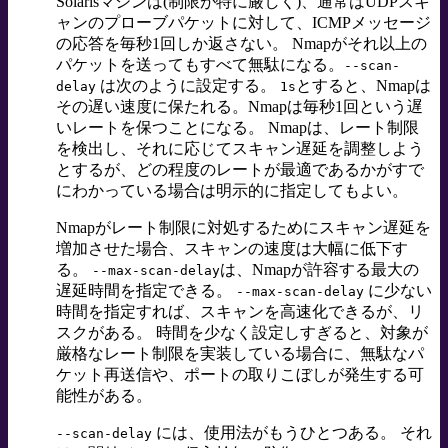
Solarisマシンは(制限が特に厳しく)、通常はUDPスキ
ャンのプローブパケットに対して、ICMPメッセージ
の応答を毎秒1回しか返さない。 Nmapがそれ以上の
パケットを送ってもすべて無駄になる。
--scan-
は次のように設定する。
とすると、Nmapは
delay
1s
その遅い速度に保たれる。Nmapは毎秒1回という遅
いレートを保つことになる。 Nmapは、レート制限
を検出し、それに応じてスキャン遅延を調整しよう
とするが、どの程度のレートが最適であるかがすで
にわかっている場合は明示的に指定してもよい。
Nmapがレート制限に対処するためにスキャン遅延を
増加させた場合、スキャンの速度は大幅に低下す
る。
は、Nmapが許容する最大の
--max-scan-delay
遅延時間を指定できる。
に少ない
--max-scan-delay
時間を指定すれば、スキャンを高速化できるが、リ
スクがある。 時間を少なく設定しすぎると、対象が
厳格なレート制限を実装している場合に、無駄なパ
ケット再送信や、ポートの取りこぼしが発生する可
能性がある。
には、使用法がもうひとつある。 それ
--scan-delay