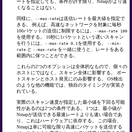
ートを指定しても、条件が許す限り、Nmapがより速
くなることはない。
同様に、
は送信レートを最大値を指定で
--max-rate
きる。 例えば、高速なネットワークを対象に毎秒
100パケットの送信に制限するには、
--max-rate 100
を使用する。 10秒に1パケットという遅いスキャン
を行うには、
を使用する。
--max-rate 0.1
--min-
と
を一緒に使うと、レートをある
rate
--max-rate
範囲内に保つことができる。
これらの2つのオプションは全体的なもので、個々の
ホストにではなく、スキャン全体に影響する。 ポー
トスキャンとホスト発見にのみ影響する。 OS検出
のような他の機能では、独自のタイミングが実装さ
れている。
実際のスキャン速度が指定した最小値を下回る可能
性があるのは2つの条件である。 1つは、最小値が
Nmapが送信できる最速レートよりも速い場合であ
り、これはハードウェアに依存する。 この場合、
Nmapは単に可能な限り高速にパケットを送信する