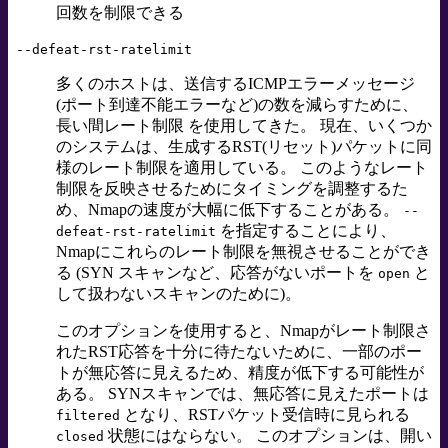
回数を制限できる
--defeat-rst-ratelimit
多くのホストは、送信するICMPエラーメッセージ
(ポート到達不能エラーなど)の数を減らすために、
長い間レート制限
を使用してきた。 現在、いくつか
のシステムは、生成するRST(リセット)パケットに同
様のレート制限を適用している。 このようなレート
制限を反映させるためにタイミングを調整するた
め、Nmapの速度が大幅に低下することがある。
--
を指定することにより、
defeat-rst-ratelimit
Nmapにこれらのレート制限を無視させることができ
る (SYN スキャンなど、応答がないポートを
と
open
して扱わないスキャンのために)。
このオプションを使用すると、Nmapがレート制限さ
れたRST応答を十分に待たないために、一部のポー
トが無応答に見えるため、精度が低下する可能性が
ある。 SYNスキャンでは、無応答に見えたポートは
となり、RSTパケット受信時に見られる
filtered
状態にはならない。 このオプションは、開い
closed