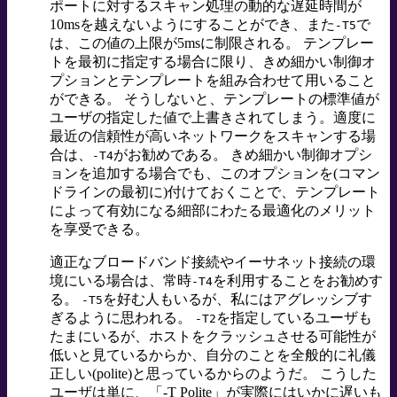
ポートに対するスキャン処理の動的な遅延時間が
10msを越えないようにすることができ、また
で
-T5
は、この値の上限が5msに制限される。 テンプレー
トを最初に指定する場合に限り、きめ細かい制御オ
プションとテンプレートを組み合わせて用いること
ができる。 そうしないと、テンプレートの標準値が
ユーザの指定した値で上書きされてしまう。適度に
最近の信頼性が高いネットワークをスキャンする場
合は、
がお勧めである。 きめ細かい制御オプシ
-T4
ョンを追加する場合でも、このオプションを(コマン
ドラインの最初に)付けておくことで、テンプレート
によって有効になる細部にわたる最適化のメリット
を享受できる。
適正なブロードバンド接続やイーサネット接続の環
境にいる場合は、常時
を利用することをお勧めす
-T4
る。
を好む人もいるが、私にはアグレッシブす
-T5
ぎるように思われる。
を指定しているユーザも
-T2
たまにいるが、ホストをクラッシュさせる可能性が
低いと見ているからか、自分のことを全般的に礼儀
正しい(polite)と思っているからのようだ。 こうした
ユーザは単に、「-T Polite」が実際にはいかに遅いも