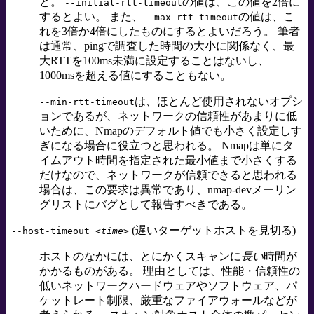
と。
の値は、この値を2倍に
--initial-rtt-timeout
するとよい。 また、
の値は、こ
--max-rtt-timeout
れを3倍か4倍にしたものにするとよいだろう。 筆者
は通常、pingで調査した時間の大小に関係なく、最
大RTTを100ms未満に設定することはないし、
1000msを超える値にすることもない。
は、ほとんど使用されないオプシ
--min-rtt-timeout
ョンであるが、ネットワークの信頼性があまりに低
いために、Nmapのデフォルト値でも小さく設定しす
ぎになる場合に役立つと思われる。 Nmapは単にタ
イムアウト時間を指定された最小値まで小さくする
だけなので、ネットワークが信頼できると思われる
場合は、この要求は異常であり、nmap-devメーリン
グリストにバグとして報告すべきである。
(遅いターゲットホストを見切る)
--host-timeout
<time>
ホストのなかには、とにかくスキャンに
長い
時間が
かかるものがある。 理由としては、性能・信頼性の
低いネットワークハードウェアやソフトウェア、パ
ケットレート制限、厳重なファイアウォールなどが