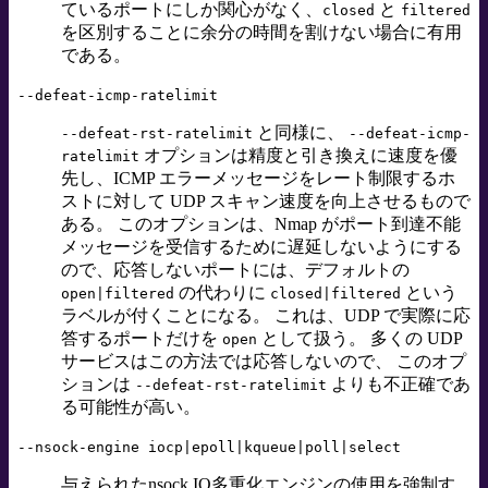
ているポートにしか関心がなく、
と
closed
filtered
を区別することに余分の時間を割けない場合に有用
である。
--defeat-icmp-ratelimit
と同様に、
--defeat-rst-ratelimit
--defeat-icmp-
オプションは精度と引き換えに速度を優
ratelimit
先し、ICMP エラーメッセージをレート制限するホ
ストに対して UDP スキャン速度を向上させるもので
ある。 このオプションは、Nmap がポート到達不能
メッセージを受信するために遅延しないようにする
ので、応答しないポートには、デフォルトの
の代わりに
という
open|filtered
closed|filtered
ラベルが付くことになる。 これは、UDP で実際に応
答するポートだけを
として扱う。 多くの UDP
open
サービスはこの方法では応答しないので、 このオプ
ションは
よりも不正確であ
--defeat-rst-ratelimit
る可能性が高い。
--nsock-engine iocp|epoll|kqueue|poll|select
与えられたnsock IO多重化エンジンの使用を強制す