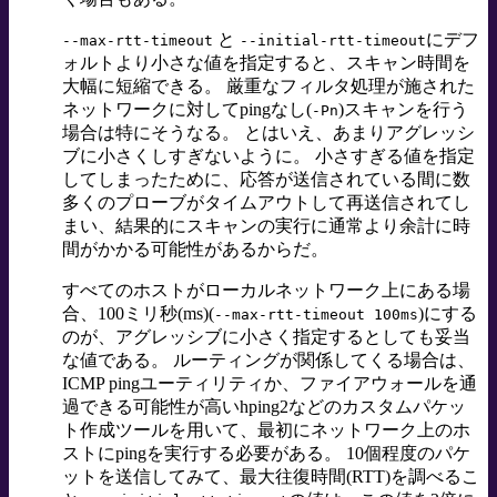
と
にデフ
--max-rtt-timeout
--initial-rtt-timeout
ォルトより小さな値を指定すると、スキャン時間を
大幅に短縮できる。 厳重なフィルタ処理が施された
ネットワークに対してpingなし(
)スキャンを行う
-Pn
場合は特にそうなる。 とはいえ、あまりアグレッシ
ブに小さくしすぎないように。 小さすぎる値を指定
してしまったために、応答が送信されている間に数
多くのプローブがタイムアウトして再送信されてし
まい、結果的にスキャンの実行に通常より余計に時
間がかかる可能性があるからだ。
すべてのホストがローカルネットワーク上にある場
合、100ミリ秒(ms)(
)にする
--max-rtt-timeout 100ms
のが、アグレッシブに小さく指定するとしても妥当
な値である。 ルーティングが関係してくる場合は、
ICMP pingユーティリティか、ファイアウォールを通
過できる可能性が高いhping2などのカスタムパケッ
ト作成ツールを用いて、最初にネットワーク上のホ
ストにpingを実行する必要がある。 10個程度のパケ
ットを送信してみて、最大往復時間(RTT)を調べるこ