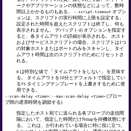
ークやアプリケーションの状態などによって、数時
間以上かかるものもある。
オプシ
--script-timeout
ョンは、スクリプトの実行時間に上限を設定する。
設定された時間を超えたスクリプトは終了し、何も
表示されません。 デバッグ (
) オプションを指定す
-d
ると、各タイムアウトの詳細が表示される。 ホスト
およびサービススクリプトの場合、スクリプトは1つ
の対象ホストまたはポートのみをスキャンし、タイ
ムアウト時間は次のスクリプトのためにリセットさ
れる。
は特別な値で
「
タイムアウトをしない
」
を意味す
0
る。 タイムアウトを10分とデフォルトで指定してい
る
タイミングテンプレートを上書きするために使
T5
用できる。
;
(プロー
--scan-delay
<time>
--max-scan-delay
<time>
ブ間の遅滞時間を調節する)
指定したホスト宛てに送られる各プローブの送信間
隔において、指定した時間だけNmapを待機状態にす
る。 これは、
が行われている場合に特に役に立つ。