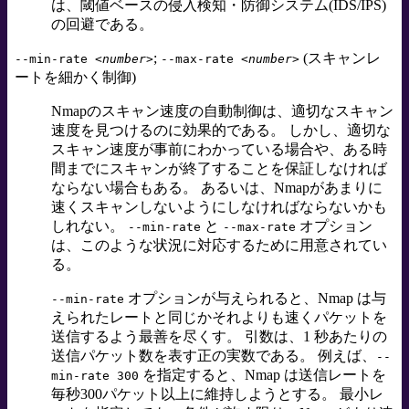
は、閾値ベースの侵入検知・防御システム(IDS/IPS)
の回避である。
;
(スキャンレ
--min-rate
<number>
--max-rate
<number>
ートを細かく制御)
Nmapのスキャン速度の自動制御は、適切なスキャン
速度を見つけるのに効果的である。 しかし、適切な
スキャン速度が事前にわかっている場合や、ある時
間までにスキャンが終了することを保証しなければ
ならない場合もある。 あるいは、Nmapがあまりに
速くスキャンしないようにしなければならないかも
しれない。
と
オプション
--min-rate
--max-rate
は、このような状況に対応するために用意されてい
る。
オプションが与えられると、Nmap は与
--min-rate
えられたレートと同じかそれよりも速くパケットを
送信するよう最善を尽くす。 引数は、1 秒あたりの
送信パケット数を表す正の実数である。 例えば、
--
を指定すると、Nmap は送信レートを
min-rate 300
毎秒300パケット以上に維持しようとする。 最小レ