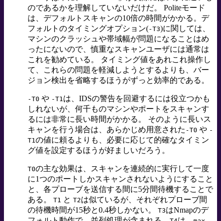
のであるかを理解していないだけだ。 Politeモード
は、デフォルトスキャンの10倍の時間がかかる。デ
フォルトのタイミングオプション(
)に関しては、
-T3
マシンのクラッシュや帯域幅が問題になることはめ
ったにないので、慎重なスキャンユーザには通常は
これを勧めている。 タイミング値をあれこれ操作し
て、これらの問題を軽減しようとするよりも、バー
ジョン検出を省略するほうがずっと効率的である。
や
は、IDSの警告を回避するには役立つかも
-T0
-T1
しれないが、何千ものマシンやポートをスキャンす
るには非常に長い時間がかかる。 そのように長いス
キャンを行う場合は、あらかじめ用意された
や
-T0
-
の値に頼るよりも、必要に応じて的確なタイミン
T1
グ値を設定するほうが好ましいだろう。
の主な効果は、スキャンを連続的に実行して一度
T0
に1つのポートしかスキャンされないようにすること
と、各プローブを送信する間に5分間待機することで
ある。
と
は似ているが、それぞれプローブ間
T1
T2
の待機時間が15秒と0.4秒しかない。
はNmapのデ
T3
フォルト動作で、並列処理が含まれる。
は
T4
--max-