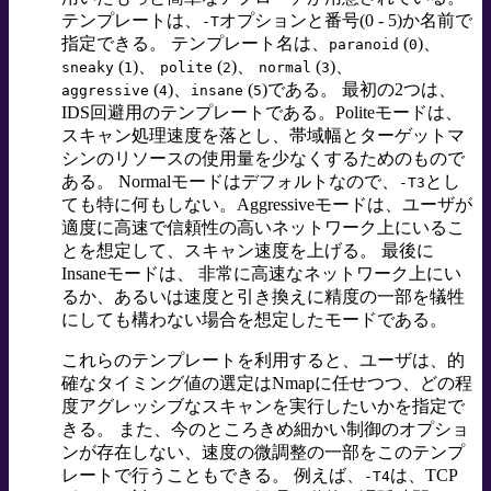
テンプレートは、
オプションと番号(0 - 5)か名前で
-T
指定できる。 テンプレート名は、
(
)、
paranoid
0
(
)、
(
)、
(
)、
sneaky
1
polite
2
normal
3
(
)、
(
)である。 最初の2つは、
aggressive
4
insane
5
IDS回避用のテンプレートである。Politeモードは、
スキャン処理速度を落とし、帯域幅とターゲットマ
シンのリソースの使用量を少なくするためのもので
ある。 Normalモードはデフォルトなので、
とし
-T3
ても特に何もしない。Aggressiveモードは、ユーザが
適度に高速で信頼性の高いネットワーク上にいるこ
とを想定して、スキャン速度を上げる。 最後に
Insaneモード
は、 非常に高速なネットワーク上にい
るか、あるいは速度と引き換えに精度の一部を犠牲
にしても構わない場合を想定したモードである。
これらのテンプレートを利用すると、ユーザは、的
確なタイミング値の選定はNmapに任せつつ、どの程
度アグレッシブなスキャンを実行したいかを指定で
きる。 また、今のところきめ細かい制御のオプショ
ンが存在しない、速度の微調整の一部をこのテンプ
レートで行うこともできる。 例えば、
は、TCP
-T4