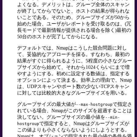
よくなる。デメリットは、グループ全体のスキャン
が終了してからでないと、ホストの結果が得られな
いことである。そのため、グループサイズが50から
始めた場合、ユーザがレポートを受け取るのは、(冗
長モードで最新情報が提供される場合を除く)最初の
50台のホストが完了してからになる。
デフォルトでは、Nmapはこうした競合問題に対し
て、妥協的なアプローチを採る。すなわち、最初の
結果がすぐに得られるように、5程度の小さなグルー
プサイズから始めて、それから1024くらいにまで増
やすようにする。初めに設定する数値は、指定する
オプションによって決まる。効率上の理由で、Nmap
は、UDPスキャンやポート数の少ないTCPスキャン
に対しては比較的大きなグループサイズを用いる。
グループサイズの最大値が
で指定さ
--max-hostgroup
れている場合、Nmapがこのサイズを超過することは
決してない。グループサイズの最小値を
--min-
で指定すると、Nmapはグループサイズが
hostgroup
この値よりも小さくならないようにしようとする。
Nmapは、オプションで指定された最小値の条件を満