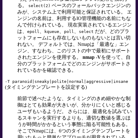
る。
ベースのフォールバックエンジンの
select(2)
みが、システム上で利用可能と保証されている。 エ
ンジンの名前は、利用するIO管理機能の名前にちな
んで付けられている。 現在実装されているエンジン
は、
、
、
、
だが、どのプラ
epoll
kqueue
poll
select
ットフォームにも存在しないものもないとは言い切
れない。 デフォルトでは、Nmapは「最適な」エン
ジン、すなわち、このリストの中で最初にサポート
されたエンジンを使用する。
nmap -V
を使って、自
分のプラットフォームでどのエンジンがサポートさ
れているかを確認できる。
-T paranoid|sneaky|polite|normal|aggressive|insane
(タイミングテンプレートを設定する)
前節で述べたような、タイミングのきめ細やかな制
御はとても効果が大きいが、分かりにくいと感じる
ユーザもいるようだ。 さらには、最適化を試みてい
るスキャンを実行するよりも、適切な数値を選ぶほ
うが時間がかかるという事態に陥る可能性もある。
そこでNmapには、6つのタイミングテンプレートを
用いたもっと簡単なアプローチが用意されている。