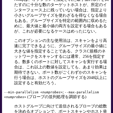
たすのに十分な数のターゲットホストが、所定のイ
ンターフェース上に残っていない場合は、指定より
小さいグループサイズを使わざるを得なくなる場合
もある。グループサイズを特定の範囲内に収めるた
めに、最大値と最小値の両方を設定する場合もある
が、これが必要になるケースはめったにない。
このオプションの主な使用法は、スキャンをより高
速に完了できるように、グループサイズの最小値に
大きな値を指定することである。クラスC規模のネ
ットワークをスキャンするには通常、256を指定す
る。数多くのポートに対してスキャンを実行する場
合は、これ以上の数値を設定しても、あまり効果は
期待できない。ポート数がごくわずかのスキャンを
行う場合は、ホストのグループサイズを2048以上に
設定すると有効だろう。
;
--min-parallelism
<numprobes>
--max-parallelism
(プローブの並列処理を調節する)
<numprobes>
ホストグループに向けて送信されるプローブの総数
を決めるオプションで、ポートスキャンやホスト発