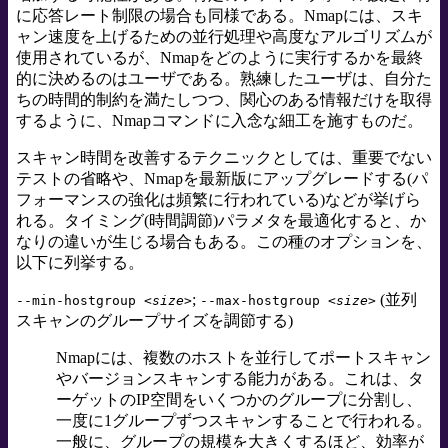
に応答レート制限の場合も同様である。Nmapには、スキ
ャン速度を上げるための並行処理や高度なアルゴリズムが
使用されているが、Nmapをどのように実行するかを最終
的に決めるのはユーザである。熟練したユーザは、自分た
ちの時間的制約を満たしつつ、関心のある情報だけを取得
するように、Nmapコマンドに入念な細工を施すものだ。
スキャン時間を改善するテクニックとしては、重要でない
テストの省略や、Nmapを最新版にアップグレードする(パ
フォーマンスの強化は頻繁に行われている)などが挙げら
れる。タイミング(時間調節)パラメタを最適化すると、か
なりの違いが生じる場合もある。この種のオプションを、
以下に列挙する。
;
(並列
--min-hostgroup
<size>
--max-hostgroup
<size>
スキャンのグループサイズを調節する)
Nmapには、複数のホストを並行してポートスキャン
やバージョンスキャンする能力がある。これは、タ
ーゲットのIP空間をいくつかのグループに分割し、
一度に1グループずつスキャンすることで行われる。
一般に、グループの規模を大きくするほど、効率が