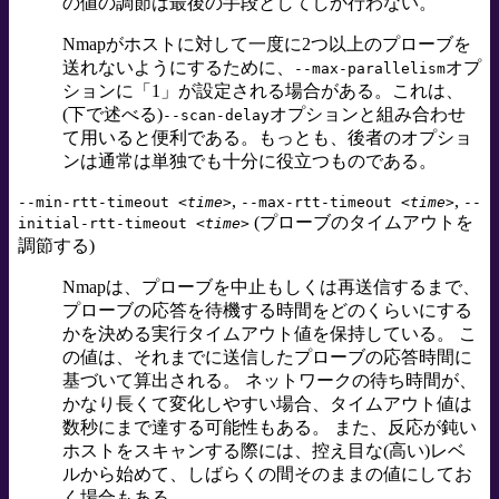
の値の調節は最後の手段としてしか行わない。
Nmapがホストに対して一度に2つ以上のプローブを
送れないようにするために、
オプ
--max-parallelism
ションに「1」が設定される場合がある。これは、
(下で述べる)
オプションと組み合わせ
--scan-delay
て用いると便利である。もっとも、後者のオプショ
ンは通常は単独でも十分に役立つものである。
,
,
--min-rtt-timeout
<time>
--max-rtt-timeout
<time>
--
(プローブのタイムアウトを
initial-rtt-timeout
<time>
調節する)
Nmapは、プローブを中止もしくは再送信するまで、
プローブの応答を待機する時間をどのくらいにする
かを決める実行タイムアウト値を保持している。 こ
の値は、それまでに送信したプローブの応答時間に
基づいて算出される。 ネットワークの待ち時間が、
かなり長くて変化しやすい場合、タイムアウト値は
数秒にまで達する可能性もある。 また、反応が鈍い
ホストをスキャンする際には、控え目な(高い)レベ
ルから始めて、しばらくの間そのままの値にしてお
く場合もある。