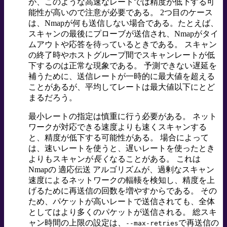
が、このような高速なレートでは精度が低下する可
能性が高いので注意が必要である。 2つ目のケース
は、Nmapが何も送信しない場合である。たとえば、
スキャンの最後にプローブが送信され、Nmapがタイ
ムアウトや応答を待っているときである。 スキャン
の終了時やホストグループ間でスキャンレートが低
下するのは正常な現象である。 予測できない遅延を
補うために、送信レートが一時的に最大値を超える
ことがあるが、平均してレートは最大値以下にとど
まるだろう。
最小レートの指定は慎重に行う必要がある。 ネット
ワークが対応できる速度よりも速くスキャンする
と、精度が低下する可能性がある。 場合によって
は、速いレートを使うと、遅いレートを使ったとき
よりもスキャンが
長く
なることがある。 これは
Nmapの 適応伝送 アルゴリズムが、過剰なスキャン
速度によるネットワークの輻輳を検知し、精度を上
げるために再送信の回数を増やすからである。 その
ため、パケットが高いレートで送信されても、全体
としてはより多くのパケットが送信される。 総スキ
ャン時間の上限の設定は、
で再送信の
--max-retries