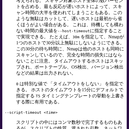
考えられる。 スキャン対象ホスト全体の数パーセン
トを占める、最も反応が遅いホストによって、スキ
ャン時間の大半を使われてしまうこともある。この
ような無駄はカットして、遅いホストは最初から省
くほうがよい場合がある。 これは、待機しても構わ
ない時間の最大値を
に指定すること
--host-timeout
で実現できる。 たとえば、
を指定して、Nmapが
30m
1つのホストで30分以上無駄にしないようにできる。
この30分の待ち時間に、Nmapは他のホストも同時に
スキャンしているので、完全な時間の損失にはなら
ないことに注意。 タイムアウトするホストはスキッ
プされ、ポートテーブル、OS検出、バージョン検出
などの結果は出力されない。
は特別な値で
「
タイムアウトをしない
」
を指定で
0
きる。 ホストのタイムアウトを15分にデフォルトで
指定する
タイミングテンプレートの挙動を上書き
T5
する際に有用である。
--script-timeout
<time>
スクリプトの中にはコンマ数秒で完了するものもあ
るが、スクリプトの性質、渡された引数、ネットワ