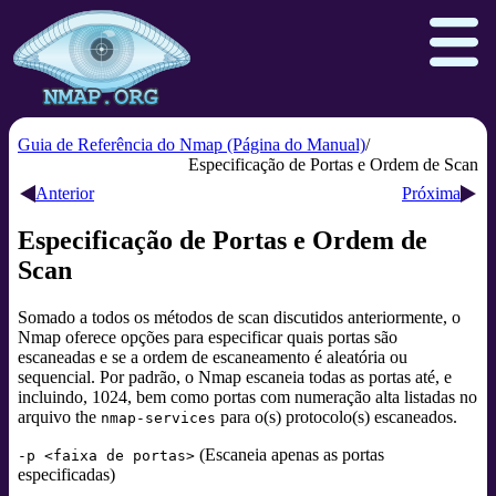
Guia de Referência do Nmap (Página do Manual)
Especificação de Portas e Ordem de Scan
Anterior
Próxima
Download
Reference Guide
Book
Especificação de Portas e Ordem de
Docs
Zenmap GUI
In the Movies
Scan
Npcap.com
Seclists.org
Somado a todos os métodos de scan discutidos anteriormente, o
Sectools.org
Insecure.org
Nmap oferece opções para especificar quais portas são
escaneadas e se a ordem de escaneamento é aleatória ou
sequencial. Por padrão, o Nmap escaneia todas as portas até, e
incluindo, 1024, bem como portas com numeração alta listadas no
arquivo the
para o(s) protocolo(s) escaneados.
nmap-services
(Escaneia apenas as portas
-p <faixa de portas>
especificadas)