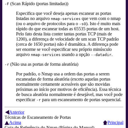
(Scan Rápido (portas limitadas))
-F
Especifica que você deseja apenas escanear as portas
listadas no arquivo
que vem com o nmap
nmap-services
(ou o arquivo de protocolos para o
). Isto é muito mais
-sO
rápido do que escanear todas as 65535 portas de um host.
Pelo fato desta lista conter tantas portas TCP (mais de
1200), a diferença de velocidade de um scan TCP padrão
(cerca de 1650 portas) não é dramática. A diferença pode
ser enorme se você especificar seu próprio minúsculo
arquivo
usando a opção
.
nmap-services
--datadir
(Não usa as portas de forma aleatória)
-r
Por padrão, o Nmap usa a ordem das portas a serem
escaneadas de forma aleatória (exceto aquelas portas
normalmente certamente acessíveis que são movidas
próximas ao início por motivos de eficiência). Essa técnica
de busca aleatória normalmente é desejável, mas você pode
especificar
para um escaneamento de portas sequencial.
-r
Anterior
Técnicas de Escaneamento de Portas
Acima
Principal
Guia de Referência do Nmap (Página do Manual)