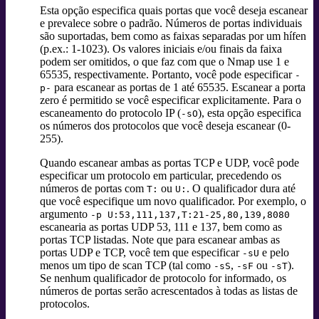
Esta opção especifica quais portas que você deseja escanear
e prevalece sobre o padrão. Números de portas individuais
são suportadas, bem como as faixas separadas por um hífen
(p.ex.: 1-1023). Os valores iniciais e/ou finais da faixa
podem ser omitidos, o que faz com que o Nmap use 1 e
65535, respectivamente. Portanto, você pode especificar
-
para escanear as portas de 1 até 65535. Escanear a porta
p-
zero é permitido se você especificar explicitamente. Para o
escaneamento do protocolo IP (
), esta opção especifica
-sO
os números dos protocolos que você deseja escanear (0-
255).
Quando escanear ambas as portas TCP e UDP, você pode
especificar um protocolo em particular, precedendo os
números de portas com
ou
. O qualificador dura até
T:
U:
que você especifique um novo qualificador. Por exemplo, o
argumento
-p U:53,111,137,T:21-25,80,139,8080
escanearia as portas UDP 53, 111 e 137, bem como as
portas TCP listadas. Note que para escanear ambas as
portas UDP e TCP, você tem que especificar
e pelo
-sU
menos um tipo de scan TCP (tal como
,
ou
).
-sS
-sF
-sT
Se nenhum qualificador de protocolo for informado, os
números de portas serão acrescentados à todas as listas de
protocolos.