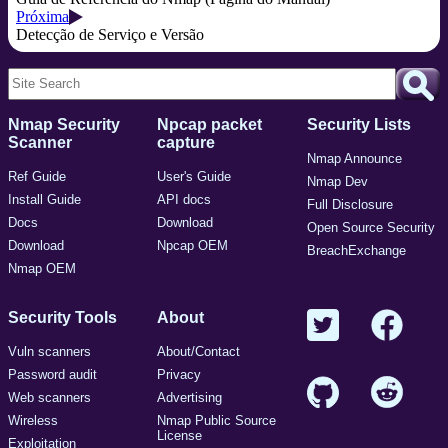
Próxima
Detecção de Serviço e Versão
Nmap Security
Npcap packet
Security Lists
Scanner
capture
Nmap Announce
Ref Guide
User's Guide
Nmap Dev
Install Guide
API docs
Full Disclosure
Docs
Download
Open Source Security
Download
Npcap OEM
BreachExchange
Nmap OEM
Security Tools
About
Vuln scanners
About/Contact
Password audit
Privacy
Web scanners
Advertising
Wireless
Nmap Public Source
License
Exploitation