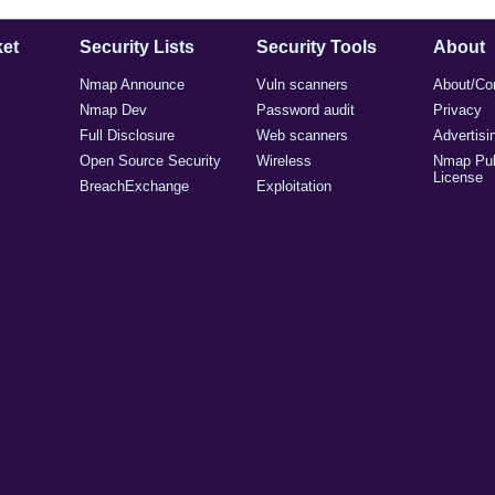
et
Security Lists
Security Tools
About
Nmap Announce
Vuln scanners
About/Co
Nmap Dev
Password audit
Privacy
Full Disclosure
Web scanners
Advertisi
Open Source Security
Wireless
Nmap Pub
License
BreachExchange
Exploitation