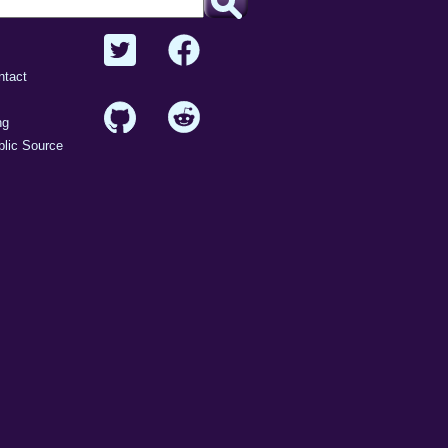
ntact
ng
lic Source