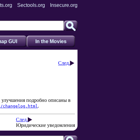
ts.org
Sectools.org
Insecure.org
ap GUI
In the Movies
След.
и улучшения подробно описаны в
.
g/changelog.html
След.
Юридические уведомления