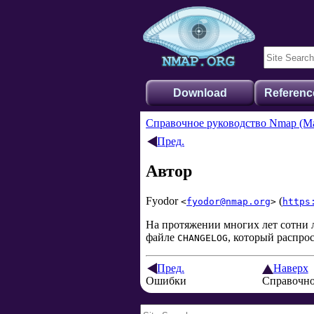
Download
Referenc
Справочное руководство Nmap (Ma
Пред.
Автор
Fyodor
(
<
fyodor@nmap.org
>
https
На протяжении многих лет сотни 
файле
, который распро
CHANGELOG
Пред.
Наверх
Ошибки
Справочно