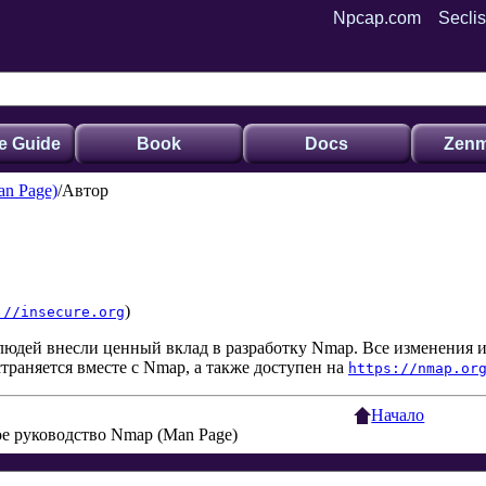
Npcap.com
Seclis
e Guide
Book
Docs
Zenm
n Page)
Автор
)
://insecure.org
людей внесли ценный вклад в разработку Nmap. Все изменения 
страняется вместе с Nmap, а также доступен на
https://nmap.or
Начало
е руководство Nmap (Man Page)