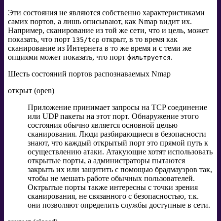
Эти состояния не являются собственно характеристиками
самих портов, а лишь описывают, как Nmap видит их.
Например, сканирование из той же сети, что и цель, может
показать, что порт
открыт, в то время как
135/tcp
сканирование из Интернета в то же время и с теми же
опциями может показать, что порт
.
фильтруется
Шесть состояний портов распознаваемых Nmap
открыт (open)
Приложение принимает запросы на TCP соединение
или UDP пакеты на этот порт. Обнаружение этого
состояния обычно является основной целью
сканирования. Люди разбирающиеся в безопасности
знают, что каждый открытый порт это прямой путь к
осуществлению атаки. Атакующие хотят использовать
открытые порты, а администраторы пытаются
закрыть их или защитить с помощью брадмауэров так,
чтобы не мешать работе обычных пользователей.
Октрытые порты также интересны с точки зрения
сканирования, не связанного с безопасностью, т.к.
они позволяют определить службы доступные в сети.