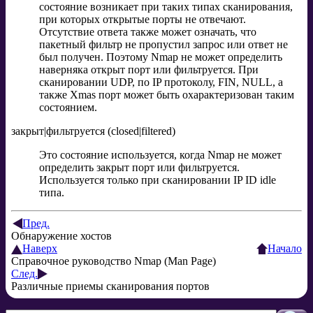
состояние возникает при таких типах сканирования,
при которых открытые порты не отвечают.
Отсутствие ответа также может означать, что
пакетный фильтр не пропустил запрос или ответ не
был получен. Поэтому Nmap не может определить
наверняка открыт порт или фильтруется. При
сканировании UDP, по IP протоколу, FIN, NULL, а
также Xmas порт может быть охарактеризован таким
состоянием.
закрыт|фильтруется (closed|filtered)
Это состояние используется, когда Nmap не может
определить закрыт порт или фильтруется.
Используется только при сканировании IP ID idle
типа.
Пред.
Обнаружение хостов
Наверх
Начало
Справочное руководство Nmap (Man Page)
След.
Различные приемы сканирования портов