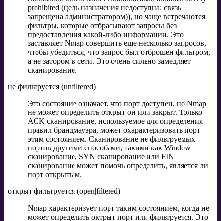
prohibited (цель назначения недоступна: связь
запрещена администратором)), но чаще встречаются
фильтры, которые отбрасывают запросы без
предоставления какой-либо информации. Это
заставляет Nmap совершить еще несколько запросов,
чтобы убедиться, что запрос был отброшен фильтром,
а не затором в сети. Это очень сильно замедляет
сканирование.
не фильтруется (unfiltered)
Это состояние означает, что порт доступен, но Nmap
не может определить открыт он или закрыт. Только
ACK сканирование, используемое для определения
правил брандмауэра, может охарактеризовать порт
этим состоянием. Сканирование не фильтруемых
портов другими способами, такими как Window
сканирование, SYN сканирование или FIN
сканирование может помочь определить, является ли
порт открытым.
открыт|фильтруется (open|filtered)
Nmap характеризует порт таким состоянием, когда не
может определить октрыт порт или фильтруется. Это