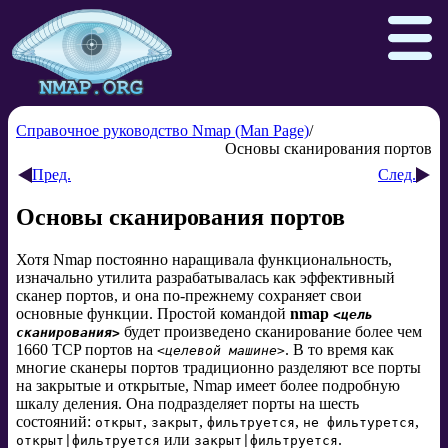
Справочное руководство Nmap (Man Page)
Основы сканирования портов
Пред.
След.
Download
Reference Guide
Book
Основы сканирования портов
Docs
Zenmap GUI
In the Movies
Хотя Nmap постоянно наращивала функциональность,
Npcap.com
Seclists.org
изначально утилита разрабатывалась как эффективный
Sectools.org
Insecure.org
сканер портов, и она по-прежнему сохраняет свои
основные функции. Простой командой
nmap
<цель
будет произведено сканирование более чем
сканирования>
1660 TCP портов на
. В то время как
<целевой машине>
многие сканеры портов традиционно разделяют все порты
на закрытые и открытые, Nmap имеет более подробную
шкалу деления. Она подразделяет порты на шесть
состояний:
,
,
,
,
открыт
закрыт
фильтруется
не фильтурется
или
.
открыт|фильтруется
закрыт|фильтруется