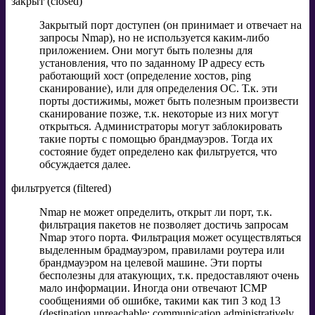
закрыт (closed)
Закрытый порт доступен (он принимает и отвечает на
запросы Nmap), но не используется каким-либо
приложением. Они могут быть полезны для
установления, что по заданному IP адресу есть
работающий хост (определение хостов, ping
сканирование), или для определения ОС. Т.к. эти
порты достижимы, может быть полезным произвести
сканирование позже, т.к. некоторые из них могут
открыться. Администраторы могут заблокировать
такие порты с помощью брандмауэров. Тогда их
состояние будет определено как фильтруется, что
обсуждается далее.
фильтруется (filtered)
Nmap не может определить, открыт ли порт, т.к.
фильтрация пакетов не позволяет достичь запросам
Nmap этого порта. Фильтрация может осуществляться
выделенным брадмауэром, правилами роутера или
брандмауэром на целевой машине. Эти порты
бесполезны для атакующих, т.к. предоставляют очень
мало информации. Иногда они отвечают ICMP
сообщениями об ошибке, такими как тип 3 код 13
(destination unreachable: communication administratively