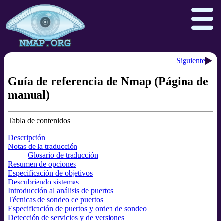
Siguiente
Guía de referencia de Nmap (Página de
Download
Reference Guide
Book
manual)
Docs
Zenmap GUI
In the Movies
Tabla de contenidos
Npcap.com
Seclists.org
Descripción
Sectools.org
Insecure.org
Notas de la traducción
Glosario de traducción
Resumen de opciones
Especificación de objetivos
Descubriendo sistemas
Introducción al análisis de puertos
Técnicas de sondeo de puertos
Especificación de puertos y orden de sondeo
Detección de servicios y de versiones