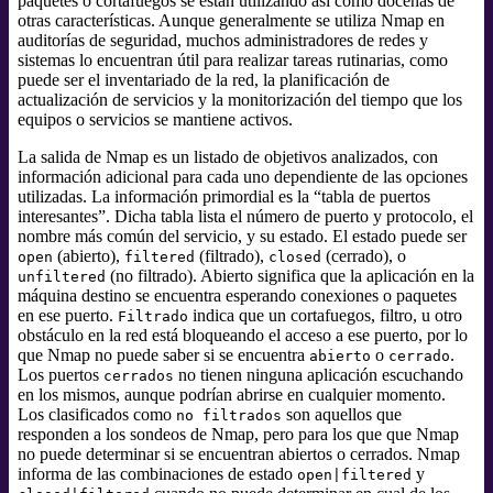
paquetes o cortafuegos se están utilizando así como docenas de
otras características. Aunque generalmente se utiliza Nmap en
auditorías de seguridad, muchos administradores de redes y
sistemas lo encuentran útil para realizar tareas rutinarias, como
puede ser el inventariado de la red, la planificación de
actualización de servicios y la monitorización del tiempo que los
equipos o servicios se mantiene activos.
La salida de Nmap es un listado de objetivos analizados, con
información adicional para cada uno dependiente de las opciones
utilizadas. La información primordial es la
“
tabla de puertos
interesantes
”
. Dicha tabla lista el número de puerto y protocolo, el
nombre más común del servicio, y su estado. El estado puede ser
(abierto),
(filtrado),
(cerrado), o
open
filtered
closed
(no filtrado). Abierto significa que la aplicación en la
unfiltered
máquina destino se encuentra esperando conexiones o paquetes
en ese puerto.
indica que un cortafuegos, filtro, u otro
Filtrado
obstáculo en la red está bloqueando el acceso a ese puerto, por lo
que Nmap no puede saber si se encuentra
o
.
abierto
cerrado
Los puertos
no tienen ninguna aplicación escuchando
cerrados
en los mismos, aunque podrían abrirse en cualquier momento.
Los clasificados como
son aquellos que
no filtrados
responden a los sondeos de Nmap, pero para los que que Nmap
no puede determinar si se encuentran abiertos o cerrados. Nmap
informa de las combinaciones de estado
y
open|filtered