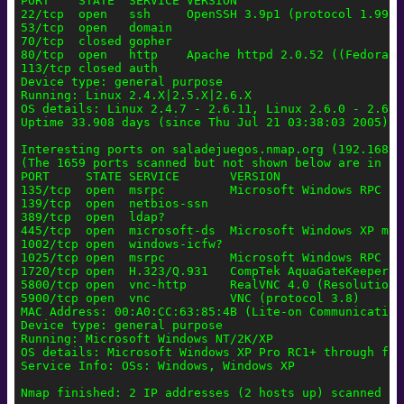
PORT    STATE  SERVICE VERSION

22/tcp  open   ssh     OpenSSH 3.9p1 (protocol 1.99)

53/tcp  open   domain

70/tcp  closed gopher

80/tcp  open   http    Apache httpd 2.0.52 ((Fedora))

113/tcp closed auth

Device type: general purpose

Running: Linux 2.4.X|2.5.X|2.6.X

OS details: Linux 2.4.7 - 2.6.11, Linux 2.6.0 - 2.6.11
Uptime 33.908 days (since Thu Jul 21 03:38:03 2005)

Interesting ports on saladejuegos.nmap.org (192.168.0.
(The 1659 ports scanned but not shown below are in sta
PORT     STATE SERVICE       VERSION

135/tcp  open  msrpc         Microsoft Windows RPC

139/tcp  open  netbios-ssn

389/tcp  open  ldap?

445/tcp  open  microsoft-ds  Microsoft Windows XP micr
1002/tcp open  windows-icfw?

1025/tcp open  msrpc         Microsoft Windows RPC

1720/tcp open  H.323/Q.931   CompTek AquaGateKeeper

5800/tcp open  vnc-http      RealVNC 4.0 (Resolution 
5900/tcp open  vnc           VNC (protocol 3.8)

MAC Address: 00:A0:CC:63:85:4B (Lite-on Communications
Device type: general purpose

Running: Microsoft Windows NT/2K/XP

OS details: Microsoft Windows XP Pro RC1+ through fina
Service Info: OSs: Windows, Windows XP
