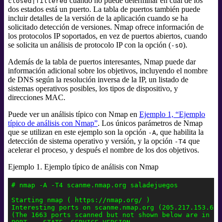
cuando no puede determinar en cual de los
closed|filtered
dos estados está un puerto. La tabla de puertos también puede
incluir detalles de la versión de la aplicación cuando se ha
solicitado detección de versiones. Nmap ofrece información de
los protocolos IP soportados, en vez de puertos abiertos, cuando
se solicita un análisis de protocolo IP con la opción (
).
-sO
Además de la tabla de puertos interesantes, Nmap puede dar
información adicional sobre los objetivos, incluyendo el nombre
de DNS según la resolución inversa de la IP, un listado de
sistemas operativos posibles, los tipos de dispositivo, y
direcciones MAC.
Puede ver un análisis típico con Nmap en
Ejemplo 1, “Ejemplo
típico de análisis con Nmap”
. Los únicos parámetros de Nmap
que se utilizan en este ejemplo son la opción
, que habilita la
-A
detección de sistema operativo y versión, y la opción
que
-T4
acelerar el proceso, y después el nombre de los dos objetivos.
Ejemplo 1. Ejemplo típico de análisis con Nmap
# nmap -A -T4 scanme.nmap.org saladejuegos

Starting nmap ( https://nmap.org/ )

Interesting ports on scanme.nmap.org (205.217.153.62):
(The 1663 ports scanned but not shown below are in st